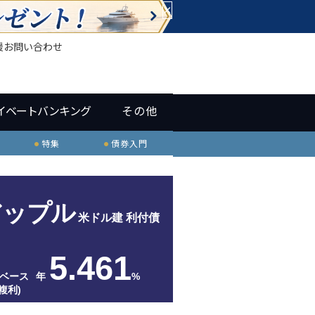
×
援
お問い合わせ
イベートバンキング
その他
特集
債券入門
アップル
米ドル建 利付債
5.461
ベース
年
%
複利)