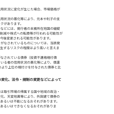
信用状況に変化が生じた場合、市場価格が
信用状況の悪化等により、元本や利子の支
スクがあります。
合などには、発行者の本拠所在地国の破綻
の削減や株式への転換等が行われる可能性が
今後変更される可能性があります。
付がなされているものについては、当該発
が生ずるリスクの程度はより高いと言えま
がなされている債券（投資不適格格付債
ている者の信用状況の悪化等により、償還
のより上位の格付けを付与された債券と比
の変化、法令・規制の変更などによって
たは取引市場の帰属する国や地域の政治・
変化、天変地異等により、外貨建て債券の
、あるいは不能になるおそれがあります。
、あるいはできなくなるおそれがありま