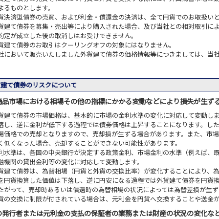
よるものとします。
貨決済型債券の売買、および利金・償還金の決済は、全て円貨でのお取扱い
貨建て債券を募集・売出等により購入された場合、及び当社との相対取引に
約定が成立した後の取消しはお受けできません。
貨建て債券のお取引はクーリングオフの対象にはなりません。
社において販売いたしました外貨建て債券の価格情報等につきましては、当
建て債券のリスクについて
商品市場における相場その他の指標にかかる変動などにより損失が生ず
貨建て債券の市場価格は、基本的に市場の金利水準の変化に対応して変動し
落し、逆に金利が低下する過程では債券価格は上昇することになります。し
場価格での売却となりますので、売却損が生ずる場合があります。また、市
く低くなった場合、売却することができない可能性があります。
利水準は、各国の中央銀行が決定する政策金利、市場金利の水準（例えば、
融機関の貸出金利等の変化に対応して変動します。
貨建て債券は、為替相場（円貨と外貨の交換比率）が変化することにより、
を円貨換算した価値は下落し、逆に円安になる過程では外貨建て債券を円貨
たがって、売却時あるいは償還時の為替相場の状況によっては為替差損が生ず
貨の交換に制限が付されている場合は、元利金を円貨へ交換することや送金
の発行者または元利金の支払の保証者の業務または財産の状況の変化な