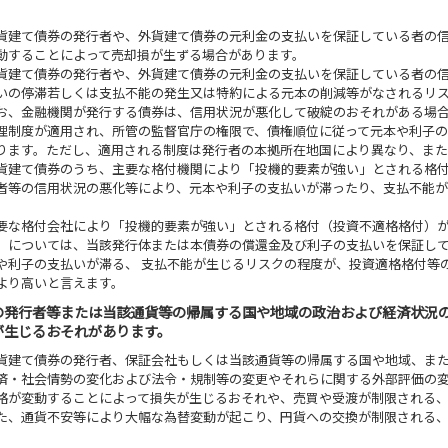
貨建て債券の発行者や、外貨建て債券の元利金の支払いを保証している者の
動することによって売却損が生ずる場合があります。
貨建て債券の発行者や、外貨建て債券の元利金の支払いを保証している者の
いの停滞若しくは支払不能の発生又は特約による元本の削減等がなされるリ
お、金融機関が発行する債券は、信用状況が悪化して破綻のおそれがある場
理制度が適用され、所管の監督官庁の権限で、債権順位に従って元本や利子
ります。ただし、適用される制度は発行者の本拠所在地国により異なり、また
貨建て債券のうち、主要な格付機関により「投機的要素が強い」とされる格
者等の信用状況の悪化等により、元本や利子の支払いが滞ったり、支払不能
。
要な格付会社により「投機的要素が強い」とされる格付（投資不適格格付）
）については、当該発行体または本債券の償還金及び利子の支払いを保証し
や利子の支払いが滞る、 支払不能が生じるリスクの程度が、投資適格格付等
より高いと言えます。
の発行者等または当該通貨等の帰属する国や地域の政治および経済状況
が生じるおそれがあります。
貨建て債券の発行者、保証会社もしくは当該通貨等の帰属する国や地域、ま
済・社会情勢の変化および法令・規制等の変更やそれらに関する外部評価の
格が変動することによって損失が生じるおそれや、売買や受渡が制限される
た、通貨不安等により大幅な為替変動が起こり、円貨への交換が制限される
。