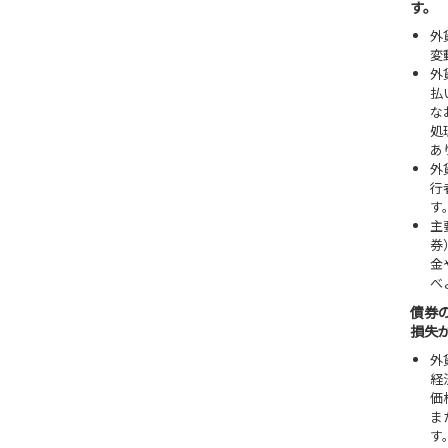
す。
外
変
外
払
な
処
あ
外
行
す
主
券
金
べ
債券
損失
外
経
価
ま
す