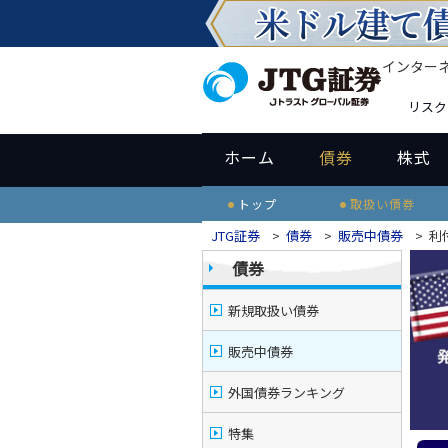
インター
リスク
ホーム
債券
株式
トップ
取扱い債券
JTG証券
>
債券
>
販売中債券
>
利
債券
新規取扱い債券
販売中債券
外国債券ランキング
特集