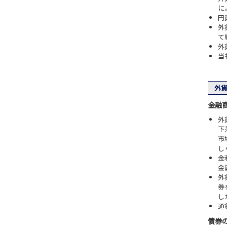
に
円
外
て
外
当
外貨
金融
外
下
市
し
金
金
外
券
し
通
債券