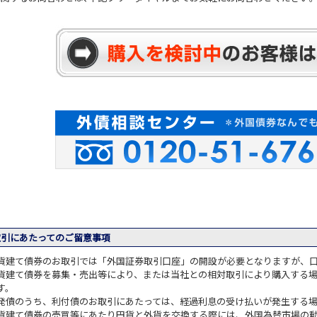
引にあたってのご留意事項
貨建て債券のお取引では「外国証券取引口座」の開設が必要となりますが、
貨建て債券を募集・売出等により、または当社との相対取引により購入する
す。
発債のうち、利付債のお取引にあたっては、経過利息の受け払いが発生する
貨建て債券の売買等にあたり円貨と外貨を交換する際には、外国為替市場の