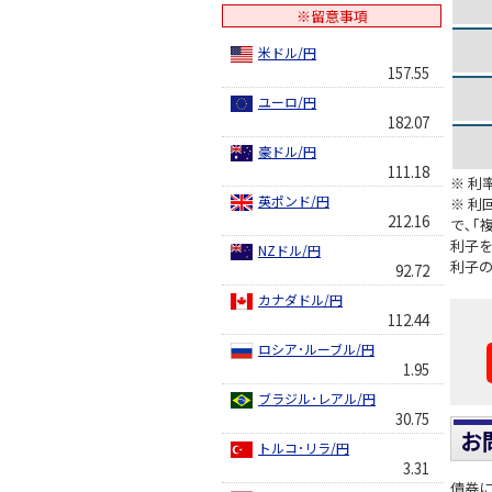
※留意事項
米ドル/円
157.55
ユーロ/円
182.07
豪ドル/円
111.18
※ 利
英ポンド/円
※ 利
212.16
で､｢
利子を
NZドル/円
利子
92.72
カナダドル/円
112.44
ロシア･ルーブル/円
1.95
ブラジル･レアル/円
30.75
お
トルコ･リラ/円
3.31
債券