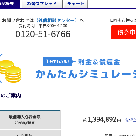
商品概要
為替スプレッド
チャート
口座をお持ち
お問い合わせは
【外債相談センター】
へ
受付時間 平日8:00～17:00
0120-51-6766
債券申
日のご案内
最低購入必要金額
1,394,892
約
円
希望
2026/8/6時点
額面 10,000USD