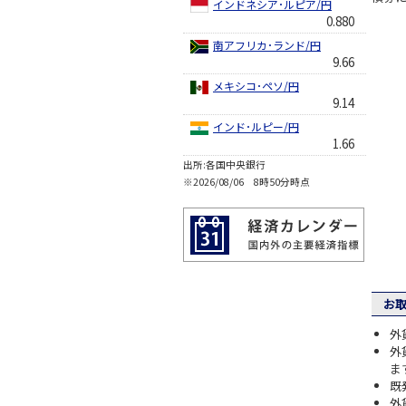
インドネシア･ルピア/円
0.880
南アフリカ･ランド/円
9.66
メキシコ･ペソ/円
9.14
インド･ルピー/円
1.66
出所:各国中央銀行
※2026/08/06 8時50分時点
お取
外
外
ま
既
外