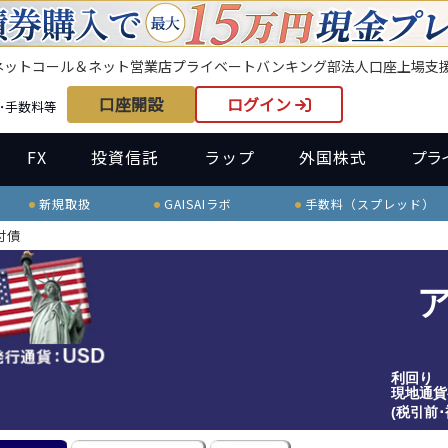
ネット
コール＆ネット
営業店
プライベートバンキング部
法人口座
上場支
口座開設
ログイン
･手数料等
FX
投資信託
ラップ
外国株式
プラ
新規取扱
GAISAIラボ
手数料（スプレッド）
付債
利回り
現地通貨
(税引前･