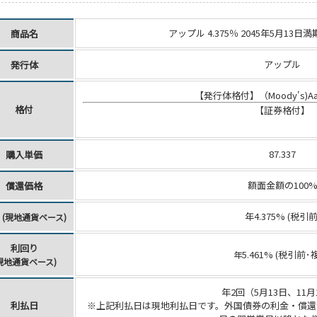
アップル 4.375％ 2045年5月13
商品名
アップル
発行体
【発行体格付】（Moody's)Aaa 
格付
【証券格付】
87.337
購入単価
額面金額の100
償還価格
年4.375% (税引前
率
(現地通貨ベース)
利回り
5.461% (税引前･
年
現地通貨ベース)
年2回（5月13日、11月
利払日
※上記利払日は現地利払日です。外国債券の利金・償還