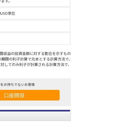
ります。
00USD単位
年間収益の投資金額に対する割合を示すもの
次の期間の利子計算で元本とする計算方法で､
に対してのみ利子が計算される計算方法で､
座をお持ちでないお客様
口座開設
。