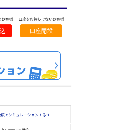
のお客様
口座をお持ちでないお客様
込
口座開設
金額でシミュレーションする
以上1,000USD単位