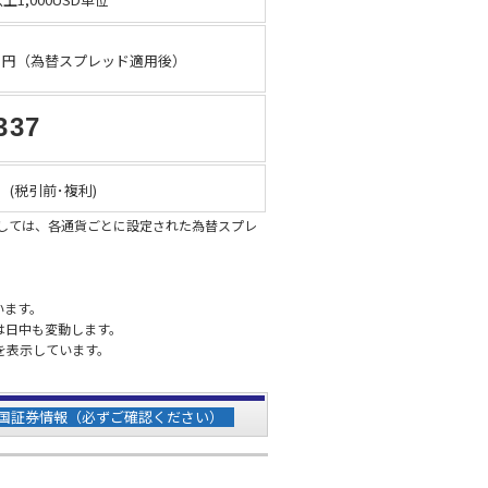
円（為替スプレッド適用後）
337
%
(税引前･複利)
際しては、各通貨ごとに設定された為替スプレ
います。
は日中も変動します。
を表示しています。
国証券情報（必ずご確認ください）