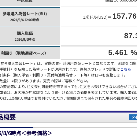
申込単位
参考購入為替レート(※1)
157.76
1米ドル(USD)＝
2026/8/6 12:00時点
購入単価
87.
2026/8/6時点
5.461 
利回り（現地通貨ベース）
)「参考購入為替レート」は、実際の買付時適用為替レートと異なります。お取引に
手数料）を反映した為替レートが適用されます。為替スプレッドの詳細は
こちら
引条件（購入単価・利回り・買付時適用為替レート等）は日中も変動します。
数量には限りがあります。完売の際はご容赦ください。
の変動等により､注文受付可能時間帯であっても､注文をお受けできない場合がござ
単価は、お客様が店頭取引により買付ける場合の価格を表示しています。購入単価
りは､上記購入単価でお買付けいただき､満期償還まで保有された場合の最終利回り
品概要
外
26/8/6時点＜参考価格＞