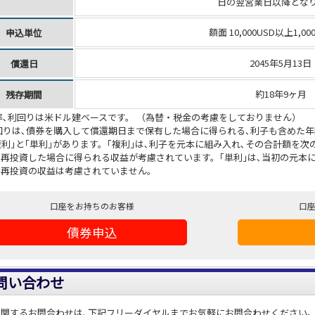
日の翌営業日以降とな
額面 10,000USD以上1,0
申込単位
2045年5月13日
償還日
約18年9ヶ月
残存期間
率､利回りは米ドル建ベースです。 （為替・税金の考慮をしておりません）
回りは､債券を購入して償還期日まで保有した場合に得られる､利子も含めた
複利｣と｢単利｣があります。｢複利｣は､利子を元本に組み入れ､その合計額を
再投資した場合に得られる収益が考慮されています。｢単利｣は､当初の元本
の再投資の収益は考慮されていません。
口座をお持ちのお客様
口
債券申込
問い合わせ
に関するお問合わせは､下記フリーダイヤルまでお気軽にお問合わせください