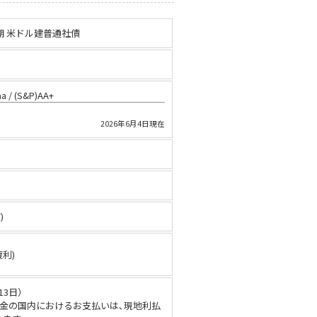
日満期 米ドル建普通社債
/ (S&P)AA+
2026年6月4日現在
%
)
複利)
13日）
金の国内におけるお支払いは､現地利払