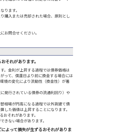
となります。
より購入または売却された場合、原則とし
社にお問合せください。
るおそれがあります。
ます。金利が上昇する過程では債券価格は
たがって、償還日より前に換金する場合には
場環境の変化により流動性（換金性）が著
既に発行されている債券の流通利回り）や
為替相場が円高になる過程では外貨建て債
換算した価値は上昇することになります。
るおそれがあります。
ができない場合があります。
どによって損失が生ずるおそれがありま