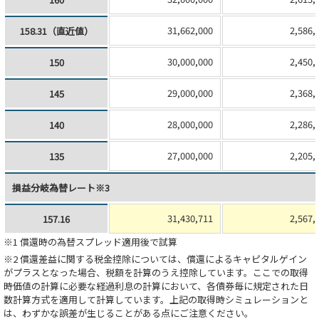
31,662,000
2,586,
158.31（直近値）
30,000,000
2,450,
150
29,000,000
2,368,
145
28,000,000
2,286,
140
27,000,000
2,205,
135
損益分岐為替レート※3
31,430,711
2,567,
157.16
※1 償還時の為替スプレッド適用後で試算
※2 償還差益に関する税金控除については、償還によるキャピタルゲイン
がプラスとなった場合、税額を計算のうえ控除しています。ここでの取得
時価値の計算に必要な経過利息の計算において、各債券毎に規定された日
数計算方式を適用して計算しています。上記の取得時シミュレーションと
は、わずかな誤差が生じることがある点にご注意ください。