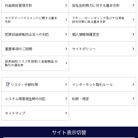
利益相反管理方針
反社会的勢力に対する基本方針
カスタマーハラスメントに関する基本
マネー・ローンダリング及びテロ資金
方針
供与対策に係る基本方針
犯罪収益移転防止法への対応
個人情報保護宣言
重要事項のご説明
サイトポリシー
投資目的(リスク許容度)と金融商品/お
取引の適合表
リスク・手数料等
インターネット取引ルール
システム障害発生時の対応
約款・規定
サイトマップ
サイト表示切替