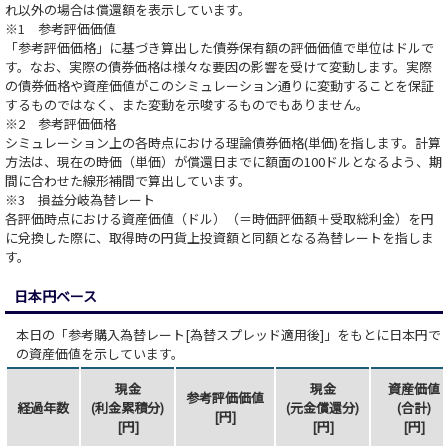
れ以外の場合は償還額を表示しています。
※1 参考評価価値
「参考評価価格」に基づき算出した債券保有額の評価価値で単位はドルで
す。なお、実際の債券価格は様々な要因の影響を受けて変動します。実際
の債券価格や資産価値がこのシミュレーション通りに変動することを保証
するものではなく、また変動を示唆するものでもありません。
※2 参考評価価格
シミュレーション上の各時点における理論債券価格(単価)を指します。計算
方法は、現在の時価（単価）が償還日までに額面の100ドルとなるよう、期
間に合わせた線形補間で算出しています。
※3 損益分岐為替レート
各評価時点における資産価値（ドル）（＝時価評価額＋受取総利金）を円
に兌換した際に、取得時の円貨上投資額と同額となる為替レートを指しま
す。
日本円ベース
本日の「参考購入為替レート[為替スプレッド適用後]」をもとに日本円で
の資産価値を示しています。
現金
現金
資産価値
参考評価価値
経過年数
(利金累積分)
(元金償還分)
(合計)
[円]
[円]
[円]
[円]