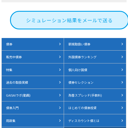
シミュレーション結果をメールで送る
債券
新規取扱い債券
販売中債券
外国債券ランキング
特集
個人向け国債
過去の取扱実績
債券セレクション
GAISAIラボ(動画)
為替スプレッド(手数料)
債券入門
はじめての債券投資
用語集
ディスカウント債とは