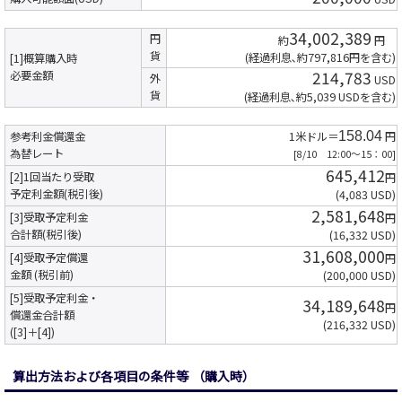
34,002,389
円
約
円
貨
(経過利息､約797,816円を含む)
[1]概算購入時
214,783
必要金額
外
USD
貨
(経過利息､約5,039 USDを含む)
参考利金償還金
1米ドル＝
158.04
円
為替レート
[8/10 12:00～15：00]
645,412
[2]1回当たり受取
円
予定利金額(税引後)
(4,083 USD)
2,581,648
[3]受取予定利金
円
合計額(税引後)
(16,332 USD)
31,608,000
[4]受取予定償還
円
金額 (税引前)
(200,000 USD)
[5]受取予定利金・
34,189,648
円
償還金合計額
(216,332 USD)
([3]＋[4])
算出方法および各項目の条件等
（購入時）