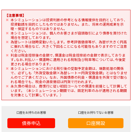
【注意事項】
本シミュレーションは投資判断の参考となる情報提供を目的としており、
投資勧誘を目的としたものではありません。また、将来の運用成果を示
唆・保証するものではありません。
本シミュレーションは、個人のお客さまが店頭取引により債券を買付けた
場合を想定しております。
為替レートは随時変動いたします。参考評価価値等が、為替が大きく円高
に振れた場合など、大きく下回ることになる可能性もありますのでご注意
ください｡
利金は税金控除後の金額で､償還金は税金控除前の金額で表示しておりま
す｡なお､利払い・償還時に適用される税制及び税率等については､今後変
更される場合があります｡
本シミュレーションにおける税引後の受取予定金額は、端数処理の関係
で、必ずしも「外貨受取金額×為替レート＝円貨受取金額」とはなりませ
んのでご了承ください。なお、外国債券の利金・償還金を外貨で受け取ら
れる場合でも、税金の源泉徴収は円貨で行われます。
永久債の場合は、商慣行に従い初回コールでの償還を前提として計算して
います。（本シミュレーション期間では、固定利率のみが適用される期間
を対象として計算しています。）
口座をお持ちのお客様
口座をお持ちでないお客様
債券申込
口座開設