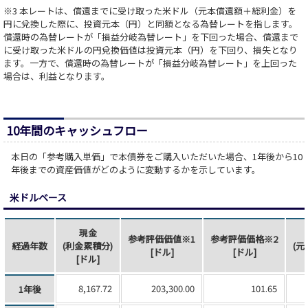
※3 本レートは、償還までに受け取った米ドル（元本償還額＋総利金）を
円に兌換した際に、投資元本（円）と同額となる為替レートを指します。
償還時の為替レートが「損益分岐為替レート」を下回った場合、償還まで
に受け取った米ドルの円兌換価値は投資元本（円）を下回り、損失となり
ます。一方で、償還時の為替レートが「損益分岐為替レート」を上回った
場合は、利益となります。
10年間のキャッシュフロー
本日の「参考購入単価」で本債券をご購入いただいた場合、1年後から10
年後までの資産価値がどのように変動するかを示しています。
米ドルベース
現金
参考評価価値※1
参考評価価格※2
経過年数
(利金累積分)
(元
[ドル]
[ドル]
[ドル]
8,167.72
203,300.00
101.65
1年後