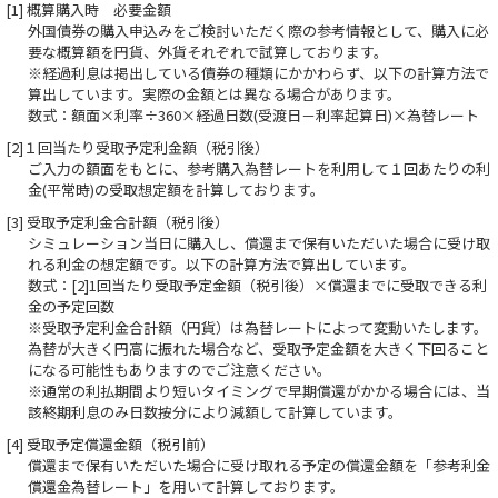
[1] 概算購入時 必要金額
外国債券の購入申込みをご検討いただく際の参考情報として、購入に必
要な概算額を円貨、外貨それぞれで試算しております。
※経過利息は掲出している債券の種類にかかわらず、以下の計算方法で
算出しています。実際の金額とは異なる場合があります。
数式：額面×利率÷360×経過日数(受渡日－利率起算日)×為替レート
[2]１回当たり受取予定利金額（税引後）
ご入力の額面をもとに、参考購入為替レートを利用して１回あたりの利
金(平常時)の受取想定額を計算しております。
[3] 受取予定利金合計額（税引後）
シミュレーション当日に購入し、償還まで保有いただいた場合に受け取
れる利金の想定額です。以下の計算方法で算出しています。
数式：[2]1回当たり受取予定金額（税引後）×償還までに受取できる利
金の予定回数
※受取予定利金合計額（円貨）は為替レートによって変動いたします。
為替が大きく円高に振れた場合など、受取予定金額を大きく下回ること
になる可能性もありますのでご注意ください｡
※通常の利払期間より短いタイミングで早期償還がかかる場合には、当
該終期利息のみ日数按分により減額して計算しています。
[4] 受取予定償還金額（税引前）
償還まで保有いただいた場合に受け取れる予定の償還金額を「参考利金
償還金為替レート」を用いて計算しております。