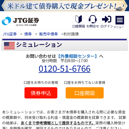
×
繝｡
繝
口座開設
お問合せ
ログイン
メニュー
九
JTG証券
>
債券
>
販売中債券
>利付国債
Η
繝
シミュレーション
ｼ
繧
お問い合わせは
【外債相談センター】
へ
帝
受付時間 平日8:00～17:00
幕
0120-51-6766
縺
�
口座をお持ちのお客様
口座をお持ちでないお客様
債券申込
口座開設
本シミュレーションでは、お客さまが本債券を購入される際に必要な資金
の概算額や、将来受け取れる利金・償還金の概算額を試算できます。
試算
の結果は、
あくまで参考情報として提供するものです。
実際の購入時受け
渡し金額等を確定、保証するものではありませんので、ご注意ください。