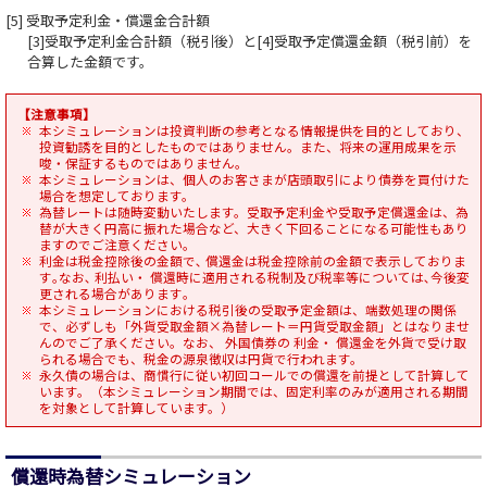
[5] 受取予定利金・償還金合計額
[3]受取予定利金合計額（税引後）と[4]受取予定償還金額（税引前）を
合算した金額です。
【注意事項】
本シミュレーションは投資判断の参考となる情報提供を目的としており、
投資勧誘を目的としたものではありません。また、将来の運用成果を示
唆・保証するものではありません。
本シミュレーションは、個人のお客さまが店頭取引により債券を買付けた
場合を想定しております。
為替レートは随時変動いたします。受取予定利金や受取予定償還金は、為
替が大きく円高に振れた場合など、大きく下回ることになる可能性もあり
ますのでご注意ください｡
利金は税金控除後の金額で､ 償還金は税金控除前の金額で表示しておりま
す｡なお､ 利払い・ 償還時に適用される税制及び税率等については､今後変
更される場合があります｡
本シミュレーションにおける税引後の受取予定金額は、端数処理の関係
で、必ずしも「外貨受取金額×為替レート＝円貨受取金額」とはなりませ
んのでご了承ください。なお、 外国債券の 利金・ 償還金を外貨で受け取
られる場合でも、税金の源泉徴収は円貨で行われます。
永久債の場合は、商慣行に従い初回コールでの償還を前提として計算して
います。（本シミュレーション期間では、固定利率のみが適用される期間
を対象として計算しています。）
償還時為替シミュレーション