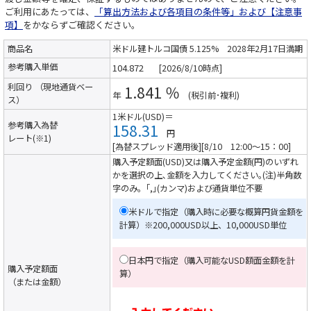
ご利用にあたっては、
「算出方法および各項目の条件等」および【注意事
項】
をかならずご確認ください。
商品名
米ドル建トルコ国債 5.125% 2028年2月17日満期
参考購入単価
[2026/8/10時点]
利回り （現地通貨ベー
1.841 ％
年
(税引前･複利)
ス）
1米ドル(USD)＝
参考購入為替
158.31
円
レート(※1)
[為替スプレッド適用後][8/10 12:00～15：00]
購入予定額面(USD)又は購入予定金額(円)のいずれ
かを選択の上､金額を入力してください｡(注)半角数
字のみ。｢,｣(カンマ)および通貨単位不要
米ドルで指定（購入時に必要な概算円貨金額を
計算）
※200,000USD以上、10,000USD単位
日本円で指定（購入可能なUSD額面金額を計
購入予定額面
算）
（または金額）