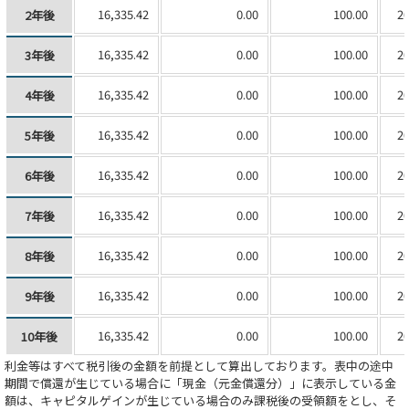
16,335.42
0.00
100.00
20
2年後
16,335.42
0.00
100.00
20
3年後
16,335.42
0.00
100.00
20
4年後
16,335.42
0.00
100.00
20
5年後
16,335.42
0.00
100.00
20
6年後
16,335.42
0.00
100.00
20
7年後
16,335.42
0.00
100.00
20
8年後
16,335.42
0.00
100.00
20
9年後
16,335.42
0.00
100.00
20
10年後
利金等はすべて税引後の金額を前提として算出しております。表中の途中
期間で償還が生じている場合に「現金（元金償還分）」に表示している金
額は、キャピタルゲインが生じている場合のみ課税後の受領額をとし、そ