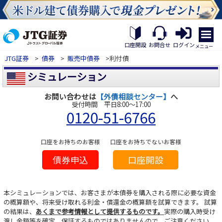
×
繝｡
繝
口座開設
お問合せ
ログイン
メニュー
九
JTG証券
>
債券
>
販売中債券
>利付債
Η
繝
シミュレーション
ｼ
繧
お問い合わせは
【外債相談センター】
へ
帝
受付時間 平日8:00～17:00
幕
0120-51-6766
縺
�
口座をお持ちのお客様
口座をお持ちでないお客様
債券申込
口座開設
本シミュレーションでは、お客さまが本債券を購入される際に必要な資金
の概算額や、将来受け取れる利金・償還金の概算額を試算できます。
試算
の結果は、
あくまで参考情報として提供するものです。
実際の購入時受け
渡し金額等を確定、保証するものではありませんので、ご注意ください。