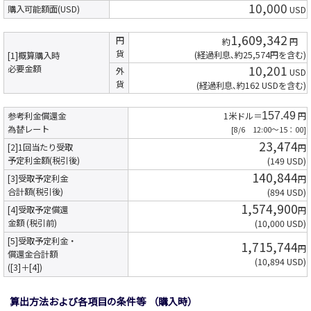
10,000
購入可能額面(USD)
USD
1,609,342
円
約
円
貨
(経過利息､約25,574円を含む)
[1]概算購入時
10,201
必要金額
外
USD
貨
(経過利息､約162 USDを含む)
参考利金償還金
1米ドル＝
157.49
円
為替レート
[8/6 12:00～15：00]
23,474
[2]1回当たり受取
円
予定利金額(税引後)
(149 USD)
140,844
[3]受取予定利金
円
合計額(税引後)
(894 USD)
1,574,900
[4]受取予定償還
円
金額 (税引前)
(10,000 USD)
[5]受取予定利金・
1,715,744
円
償還金合計額
(10,894 USD)
([3]＋[4])
算出方法および各項目の条件等
（購入時）