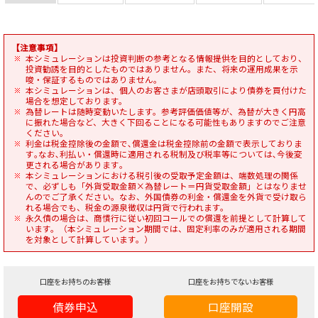
【注意事項】
本シミュレーションは投資判断の参考となる情報提供を目的としており、
投資勧誘を目的としたものではありません。また、将来の運用成果を示
唆・保証するものではありません。
本シミュレーションは、個人のお客さまが店頭取引により債券を買付けた
場合を想定しております。
為替レートは随時変動いたします。参考評価価値等が、為替が大きく円高
に振れた場合など、大きく下回ることになる可能性もありますのでご注意
ください｡
利金は税金控除後の金額で､償還金は税金控除前の金額で表示しておりま
す｡なお､利払い・償還時に適用される税制及び税率等については､今後変
更される場合があります｡
本シミュレーションにおける税引後の受取予定金額は、端数処理の関係
で、必ずしも「外貨受取金額×為替レート＝円貨受取金額」とはなりませ
んのでご了承ください。なお、外国債券の利金・償還金を外貨で受け取ら
れる場合でも、税金の源泉徴収は円貨で行われます。
永久債の場合は、商慣行に従い初回コールでの償還を前提として計算して
います。（本シミュレーション期間では、固定利率のみが適用される期間
を対象として計算しています。）
口座をお持ちのお客様
口座をお持ちでないお客様
債券申込
口座開設