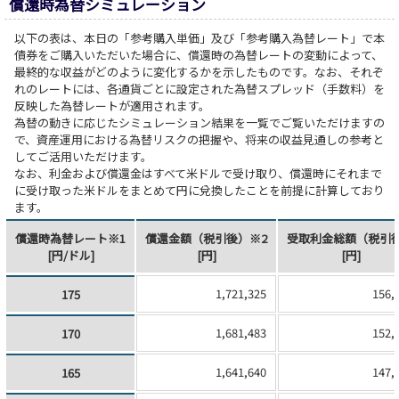
償還時為替シミュレーション
以下の表は、本日の「参考購入単価」及び「参考購入為替レート」で本
債券をご購入いただいた場合に、償還時の為替レートの変動によって、
最終的な収益がどのように変化するかを示したものです。なお、それぞ
れのレートには、各通貨ごとに設定された為替スプレッド（手数料）を
反映した為替レートが適用されます。
為替の動きに応じたシミュレーション結果を一覧でご覧いただけますの
で、資産運用における為替リスクの把握や、将来の収益見通しの参考と
してご活用いただけます。
なお、利金および償還金はすべて米ドルで受け取り、償還時にそれまで
に受け取った米ドルをまとめて円に兌換したことを前提に計算しており
ます。
償還時為替レート※1
償還金額（税引後）※2
受取利金総額（税引
[円/ドル]
[円]
[円]
1,721,325
156,
175
1,681,483
152,
170
1,641,640
147,
165