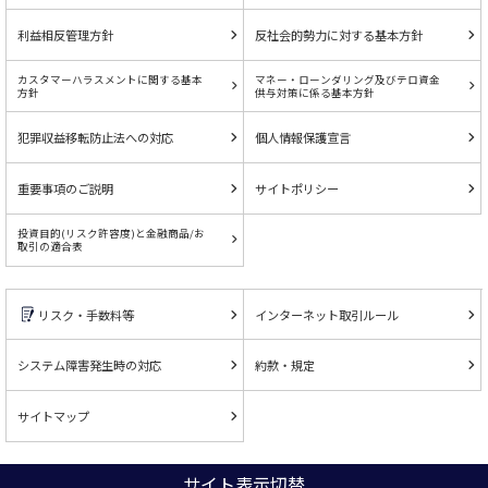
利益相反管理方針
反社会的勢力に対する基本方針
カスタマーハラスメントに関する基本
マネー・ローンダリング及びテロ資金
方針
供与対策に係る基本方針
犯罪収益移転防止法への対応
個人情報保護宣言
重要事項のご説明
サイトポリシー
投資目的(リスク許容度)と金融商品/お
取引の適合表
リスク・手数料等
インターネット取引ルール
システム障害発生時の対応
約款・規定
サイトマップ
サイト表示切替