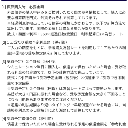
[1] 概算購入時 必要金額
外国債券の購入申込みをご検討いただく際の参考情報として、購入に必
要な概算額を円貨、外貨それぞれで試算しております。
※経過利息は掲出している債券の種類にかかわらず、以下の計算方法で
算出しています。実際の金額とは異なる場合があります。
数式：額面×利率÷360×経過日数(受渡日－利率起算日)×為替レート
[2]１回当たり受取予定利金額（税引後）
ご入力の額面をもとに、参考購入為替レートを利用して１回あたりの利
金(平常時)の受取想定額を計算しております。
[3] 受取予定利金合計額（税引後）
シミュレーション当日に購入し、償還まで保有いただいた場合に受け取
れる利金の想定額です。以下の計算方法で算出しています。
数式：[2]1回当たり受取予定金額（税引後）×償還までに受取できる利
金の予定回数
※受取予定利金合計額（円貨）は為替レートによって変動いたします。
為替が大きく円高に振れた場合など、受取予定金額を大きく下回ること
になる可能性もありますのでご注意ください｡
※通常の利払期間より短いタイミングで早期償還がかかる場合には、当
該終期利息のみ日数按分により減額して計算しています。
[4] 受取予定償還金額（税引前）
償還まで保有いただいた場合に受け取れる予定の償還金額を「参考利金