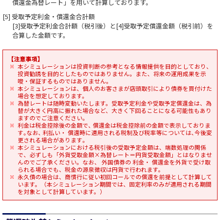
償還金為替レート」を用いて計算しております。
[5] 受取予定利金・償還金合計額
[3]受取予定利金合計額（税引後）と[4]受取予定償還金額（税引前）を
合算した金額です。
【注意事項】
本シミュレーションは投資判断の参考となる情報提供を目的としており、
投資勧誘を目的としたものではありません。また、将来の運用成果を示
唆・保証するものではありません。
本シミュレーションは、個人のお客さまが店頭取引により債券を買付けた
場合を想定しております。
為替レートは随時変動いたします。受取予定利金や受取予定償還金は、為
替が大きく円高に振れた場合など、大きく下回ることになる可能性もあり
ますのでご注意ください｡
利金は税金控除後の金額で､ 償還金は税金控除前の金額で表示しておりま
す｡なお､ 利払い・ 償還時に適用される税制及び税率等については､今後変
更される場合があります｡
本シミュレーションにおける税引後の受取予定金額は、端数処理の関係
で、必ずしも「外貨受取金額×為替レート＝円貨受取金額」とはなりませ
んのでご了承ください。なお、 外国債券の 利金・ 償還金を外貨で受け取
られる場合でも、税金の源泉徴収は円貨で行われます。
永久債の場合は、商慣行に従い初回コールでの償還を前提として計算して
います。（本シミュレーション期間では、固定利率のみが適用される期間
を対象として計算しています。）