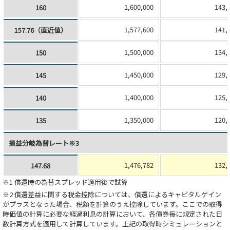
1,600,000
143,
160
1,577,600
141,
157.76（直近値）
1,500,000
134,
150
1,450,000
129,
145
1,400,000
125,
140
1,350,000
120,
135
損益分岐為替レート※3
1,476,782
132,
147.68
※1 償還時の為替スプレッド適用後で試算
※2 償還差益に関する税金控除については、償還によるキャピタルゲイン
がプラスとなった場合、税額を計算のうえ控除しています。ここでの取得
時価値の計算に必要な経過利息の計算において、各債券毎に規定された日
数計算方式を適用して計算しています。上記の取得時シミュレーションと