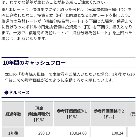
は、わずかな誤差が生じることがある点にご注意ください。
※3 本レートは、償還までに受け取った米ドル（元本償還額＋総利金）を
円に兌換した際に、投資元本（円）と同額となる為替レートを指します。
償還時の為替レートが「損益分岐為替レート」を下回った場合、償還まで
に受け取った米ドルの円兌換価値は投資元本（円）を下回り、損失となり
ます。一方で、償還時の為替レートが「損益分岐為替レート」を上回った
場合は、利益となります。
10年間のキャッシュフロー
本日の「参考購入単価」で本債券をご購入いただいた場合、1年後から10
年後までの資産価値がどのように変動するかを示しています。
米ドルベース
現金
参考評価価値※1
参考評価価格※2
経過年数
(利金累積分)
(元
[ドル]
[ドル]
[ドル]
298.10
10,024.00
100.24
1年後