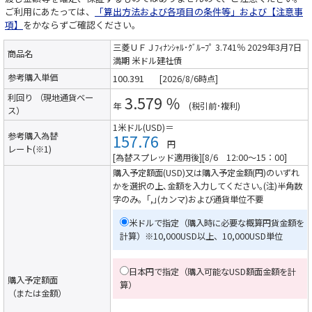
ご利用にあたっては、
「算出方法および各項目の条件等」および【注意事
項】
をかならずご確認ください。
三菱ＵＦＪﾌｨﾅﾝｼｬﾙ･ｸﾞﾙｰﾌﾟ 3.741％ 2029年3月7日
商品名
満期 米ドル建社債
参考購入単価
[2026/8/6時点]
利回り （現地通貨ベー
3.579 ％
年
(税引前･複利)
ス）
1米ドル(USD)＝
参考購入為替
157.76
円
レート(※1)
[為替スプレッド適用後][8/6 12:00～15：00]
購入予定額面(USD)又は購入予定金額(円)のいずれ
かを選択の上､金額を入力してください｡(注)半角数
字のみ。｢,｣(カンマ)および通貨単位不要
米ドルで指定（購入時に必要な概算円貨金額を
計算）
※10,000USD以上、10,000USD単位
日本円で指定（購入可能なUSD額面金額を計
購入予定額面
算）
（または金額）