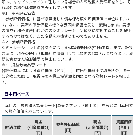
額は、キャピタルゲインが生じている場合のみ課税後の受領額をとし、そ
れ以外の場合は償還額を表示しています。
※1 参考評価価値
「参考評価価格」に基づき算出した債券保有額の評価価値で単位はドルで
す。なお、実際の債券価格は様々な要因の影響を受けて変動します。実際
の債券価格や資産価値がこのシミュレーション通りに変動することを保証
するものではなく、また変動を示唆するものでもありません。
※2 参考評価価格
シミュレーション上の各時点における理論債券価格(単価)を指します。計算
方法は、現在の時価（単価）が償還日までに額面の100ドルとなるよう、期
間に合わせた線形補間で算出しています。
※3 損益分岐為替レート
各評価時点における資産価値（ドル）（＝時価評価額＋受取総利金）を円
に兌換した際に、取得時の円貨上投資額と同額となる為替レートを指しま
す。
日本円ベース
本日の「参考購入為替レート[為替スプレッド適用後]」をもとに日本円で
の資産価値を示しています。
現金
現金
資産価値
参考評価価値
経過年数
(利金累積分)
(元金償還分)
(合計)
[円]
[円]
[円]
[円]