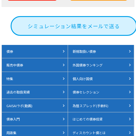
シミュレーション結果をメールで送る
債券
新規取扱い債券
販売中債券
外国債券ランキング
特集
個人向け国債
過去の取扱実績
債券セレクション
GAISAIラボ(動画)
為替スプレッド(手数料)
債券入門
はじめての債券投資
用語集
ディスカウント債とは