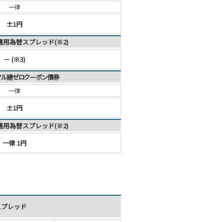
一律
±1円
適用為替スプレッド(※2)
－ (※3)
レアル建ゼロクーポン債券
一律
±1円
適用為替スプレッド(※2)
一律 1円
スプレッド