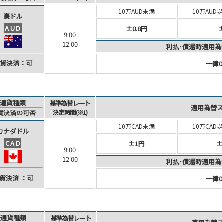
10万AUD未満
10万AUD
豪ドル
AUD
±0.8円
9:00
12:00
利払･償還時適用為
貨決済：可
一律0
通貨種類
基準為替レート
適用為替
決定時間(※1)
貨決済
の可否
10万CAD未満
10万CAD
カナダ
ドル
CAD
±1円
±
9:00
12:00
利払･償還時適用為
貨決済
：可
一律0
通貨種類
基準為替レート