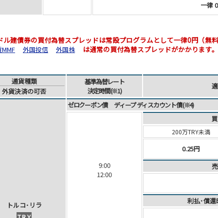
一律 0
米ドル建債券の買付為替スプレッドは常設プログラムとして一律0円（無
は通常の買付為替スプレッドがかかります
MMF
外国投信
外国株
通貨
種類
基準為替
レート
適
決定時間
(※1)
外貨
決済
の可否
ゼロクーポン債 ディープ ディスカウント債 (※4)
買
200万TRY未満
0.25円
9:00
売
12:00
利払･償還
ト
ル
コ
･
リ
ラ
TRY