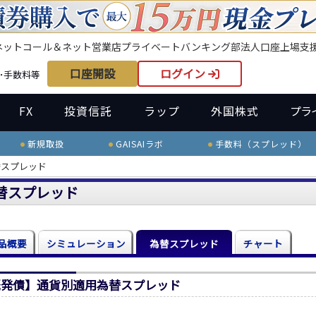
ネット
コール＆ネット
営業店
プライベートバンキング部
法人口座
上場支
口座開設
ログイン
･手数料等
FX
投資信託
ラップ
外国株式
プラ
新規取扱
GAISAIラボ
手数料（スプレッド）
替スプレッド
替スプレッド
品概要
シミュレーション
為替スプレッド
チャート
既発債】通貨別適用為替スプレッド