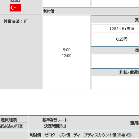
利付債
買
外
貨
決
済
：可
100万TRY未満
0.25円
9:00
売
12:00
利払･償還
通貨
種類
基準為替
レート
適用
決定時間
(※1)
貨
決済
の可否
利付債 ゼロクーポン債 ディープディスカウント債 (※4) (※5)