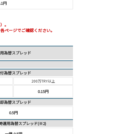
.1円
料）。
。各ページでご確認ください。
用為替スプレッド
付為替スプレッド
200万TRY以上
0.15円
却為替スプレッド
0.5円
時適用為替スプレッド(※2)
一律 0.5円