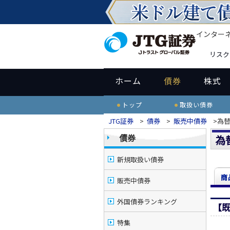
インター
リスク
ホーム
債券
株式
トップ
取扱い債券
JTG証券
>
債券
>
販売中債券
>為
債券
為
新規取扱い債券
商
販売中債券
外国債券ランキング
【
特集