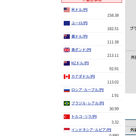
米ドル/円
158.38
ユーロ/円
182.51
ブ
豪ドル/円
111.38
英ポンド/円
213.11
外
NZドル/円
92.91
カナダドル/円
113.02
ロシア･ルーブル/円
1.91
ブラジル･レアル/円
30.99
トルコ･リラ/円
3.32
インドネシア･ルピア/円
外
0.880