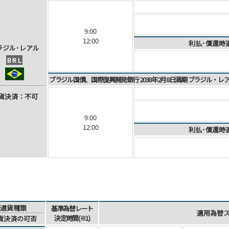
9:00
12:00
利払･償還時
ラ
ジ
ル
･
レ
ア
ル
BRL
ブラジル国債、国際復興開発銀行 2038年2月8日満期 ブラジル・
貨
決
済
：不可
9:00
12:00
利払･償還時
通貨種類
基準為替レート
適用為替
決定時間(※1)
貨決済
の可否