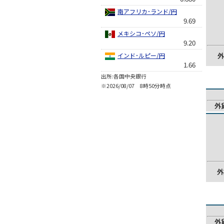
南アフリカ･ランド/円
9.69
メキシコ･ペソ/円
9.20
インド･ルピー/円
外
1.66
出所:各国中央銀行
※2026/08/07 8時50分時点
外
外
外