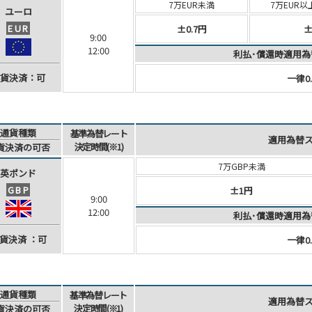
7万EUR未満
7万EUR以
ユーロ
EUR
±0.7円
±
9:00
12:00
利払･償還時適用為
貨決済
：可
一律0.
通貨種類
基準為替レート
適用為替
決定時間(※1)
貨決済
の可否
7万GBP未満
英ポンド
GBP
±1円
9:00
12:00
利払･償還時適用為
貨決済
：可
一律0.
通貨種類
基準為替レート
適用為替
決定時間(※1)
貨決済
の可否