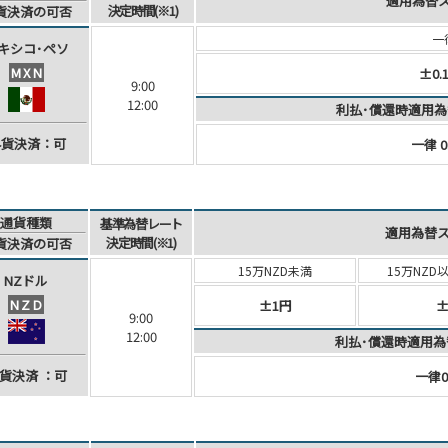
適用為替
決定時間(※1)
貨決済
の可否
一
キシコ･
ペソ
MXN
±0.
9:00
12:00
利払･償還時適用為
外貨決済：可
一律 0
通貨種類
基準為替レート
適用為替
決定時間(※1)
貨決済
の可否
15万NZD未満
15万NZD
NZドル
NZD
±1円
±
9:00
12:00
利払･償還時適用為
貨決済
：可
一律0