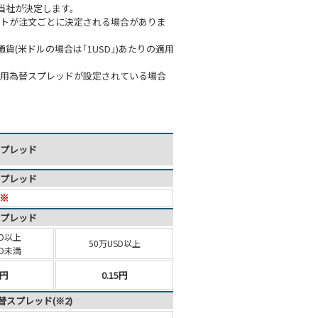
当社が決定します。
ートが注文ごとに決定される場合がありま
(米ドルの場合は｢1USD｣)あたりの適用
適用為替スプレッドが設定されている場合
プレッド
プレッド
 ※
プレッド
D
以上
50万USD以上
SD未満
5円
0.15円
スプレッド(※2)