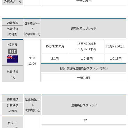
一律 0.05円
外貨決済：可
通貨種類
基準為替レー
ト
適用為替スプレッド
外貨決済
決定時間(※1)
の可否
15万NZD以上
NZドル
15万NZD未満
70万NZD以上
70万NZD未満
NZD
9:00
±1円
±0.65円
±0.15円
12:00
利払･償還時適用為替スプレッド(※2)
外貨決済
：可
一律0.3円
通貨種類
基準為替レー
ト
適用為替スプレッド
外貨決済
決定時間(※1)
の可否
一律
ロシア･