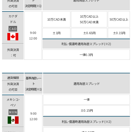
ト
適用為替スプレッド
外貨決済
決定時間(※1)
の可否
カナダ
10万CAD以上
10万CAD未満
50万CAD以上
ドル
50万CAD未満
CAD
9:00
±1円
±0.65円
±0.15円
12:00
利払･償還時適用為替スプレッド(※2)
外貨決済
一律0.3円
：可
通貨種類
基準為替レー
ト
適用為替スプレッド
外貨決済
決定時間(※1)
の可否
メキシコ･
一律
ペソ
±0.15円
MXN
9:00
12:00
利払･償還時適用為替スプレッド(※2)