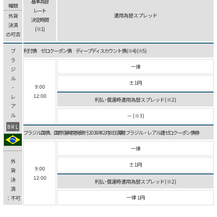
基準為替
種類
レート
適用為替スプレッド
外貨
決定時間
決済
(※1)
の可否
ブ
利付債 ゼロクーポン債 ディープディスカウント債 (※4) (※5)
ラ
一律
ジ
ル
±1円
9:00
･
12:00
レ
利払･償還時適用為替スプレッド(※2)
ア
ル
－ (※3)
BRL
ブラジル国債、国際復興開発銀行 2038年2月8日満期 ブラジル・レアル建ゼロクーポン債券
一律
外
±1円
9:00
貨
12:00
決
利払･償還時適用為替スプレッド(※2)
済
一律 1円
：不可