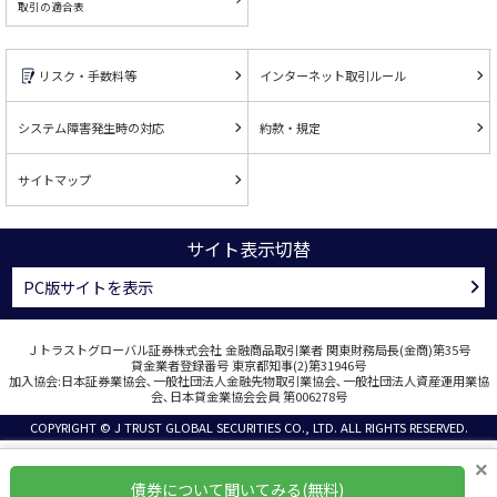
取引の適合表
リスク・手数料等
インターネット取引ルール
システム障害発生時の対応
約款・規定
サイトマップ
サイト表示切替
PC版サイトを表示
Ｊトラストグローバル証券株式会社 金融商品取引業者 関東財務局長(金商)第35号
貸金業者登録番号 東京都知事(2)第31946号
加入協会:日本証券業協会､一般社団法人金融先物取引業協会､一般社団法人資産運用業協
会､日本貸金業協会会員 第006278号
COPYRIGHT © J TRUST GLOBAL SECURITIES CO., LTD. ALL RIGHTS RESERVED.
×
債券について聞いてみる(無料)