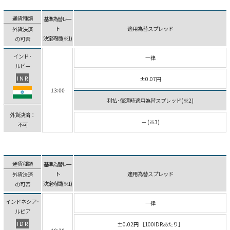
通貨種類
基準為替レー
ト
適用為替スプレッド
外貨決済
決定時間(※1)
の可否
インド･
一律
ルピー
INR
±0.07円
13:00
利払･償還時適用為替スプレッド(※2)
外貨決済：
－ (※3)
不可
通貨種類
基準為替レー
ト
適用為替スプレッド
外貨決済
決定時間(※1)
の可否
インドネシア･
一律
ルピア
IDR
±0.02円 ［100IDRあたり］