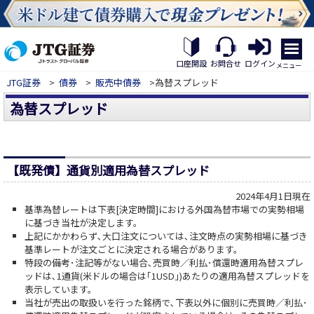
繝｡
繝
口座開設
お問合せ
ログイン
メニュー
九
JTG証券
>
債券
>
販売中債券
>為替スプレッド
Η
繝
為替スプレッド
ｼ
繧
帝
幕
縺
【既発債】通貨別適用為替スプレッド
�
2024年4月1日現在
基準為替レートは下表[決定時間]における外国為替市場での実勢相場
に基づき当社が決定します。
上記にかかわらず､大口注文については､注文時点の実勢相場に基づき
基準レートが注文ごとに決定される場合があります。
特段の備考･注記等がない場合､売買時／利払･償還時適用為替スプレ
ッドは､1通貨(米ドルの場合は｢1USD｣)あたりの適用為替スプレッドを
表示しています。
当社が売出の取扱いを行った銘柄で､下表以外に個別に売買時／利払･