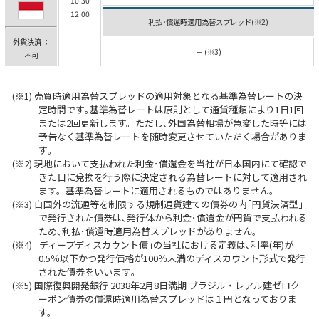
10:30
12:00
利払･償還時適用為替スプレッド(※2)
外貨決済 ：
－ (※3)
不可
売買時適用為替スプレッドの適用対象となる基準為替レートの決
定時間です｡基準為替レートは原則として通貨種類により1日1回
または2回更新します。ただし､外国為替相場が急変した時等には
予告なく基準為替レートを随時変更させていただく場合がありま
す｡
現地において支払われた利金･償還金を当社が日本国内にて確認で
きた日に兌換を行う際に決定される為替レートに対して適用され
ます。基準為替レートに適用されるものではありません｡
自国外の流通等を制限する規制通貨建ての債券の内｢円貨決済型｣
で発行された債券は､発行体から利金･償還金が円貨で支払われる
ため､利払･償還時適用為替スプレッドがありません｡
｢ディープディスカウント債｣の当社における定義は､利率(年)が
0.5％以下かつ発行価格が100％未満のディスカウント形式で発行
された債券をいいます｡
国際復興開発銀行 2038年2月8日満期 ブラジル・レアル建ゼロク
ーポン債券の償還時適用為替スプレッドは１円となっておりま
す。