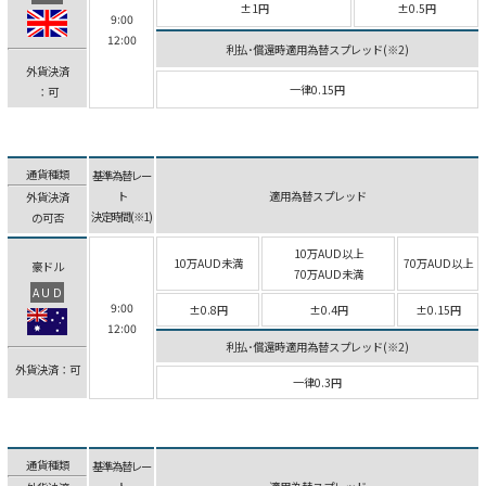
±1円
±0.5円
9:00
12:00
利払･償還時適用為替スプレッド(※2)
外貨決済
一律0.15円
：可
通貨種類
基準為替レー
ト
適用為替スプレッド
外貨決済
決定時間(※1)
の可否
10万AUD以上
10万AUD未満
70万AUD以上
豪ドル
70万AUD未満
AUD
9:00
±0.8円
±0.4円
±0.15円
12:00
利払･償還時適用為替スプレッド(※2)
外貨決済：可
一律0.3円
通貨種類
基準為替レー