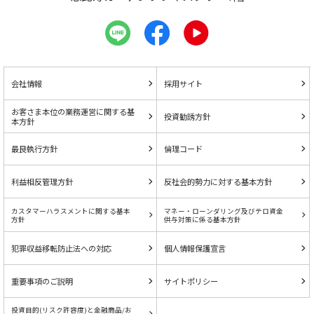
会社情報
採用サイト
お客さま本位の業務運営に関する基
投資勧誘方針
本方針
最良執行方針
倫理コード
利益相反管理方針
反社会的勢力に対する基本方針
カスタマーハラスメントに関する基本
マネー・ローンダリング及びテロ資金
方針
供与対策に係る基本方針
犯罪収益移転防止法への対応
個人情報保護宣言
重要事項のご説明
サイトポリシー
投資目的(リスク許容度)と金融商品/お