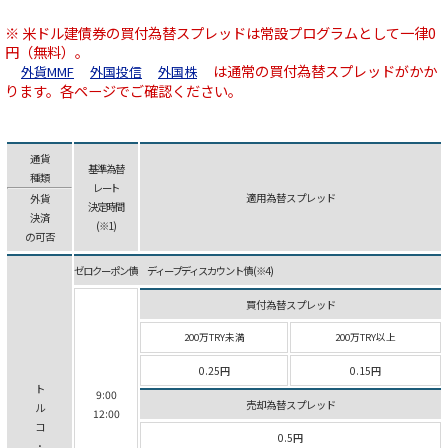
※ 米ドル建債券の買付為替スプレッドは常設プログラムとして一律0
円（無料）。
は通常の買付為替スプレッドがかか
外貨MMF
外国投信
外国株
ります。各ページでご確認ください。
通貨
基準為替
種類
レート
適用為替スプレッド
外貨
決定時間
決済
(※1)
の可否
ゼロクーポン債 ディープ ディスカウント債 (※4)
買付為替スプレッド
200万TRY未満
200万TRY以上
0.25円
0.15円
ト
9:00
売却為替スプレッド
ル
12:00
コ
0.5円
･