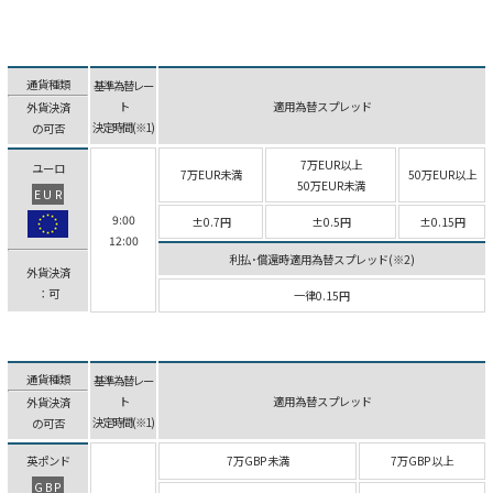
通貨種類
基準為替レー
ト
適用為替スプレッド
外貨決済
決定時間(※1)
の可否
7万EUR以上
ユーロ
7万EUR未満
50万EUR以上
50万EUR未満
EUR
9:00
±0.7円
±0.5円
±0.15円
12:00
利払･償還時適用為替スプレッド(※2)
外貨決済
：可
一律0.15円
通貨種類
基準為替レー
ト
適用為替スプレッド
外貨決済
決定時間(※1)
の可否
英ポンド
7万GBP未満
7万GBP以上
GBP