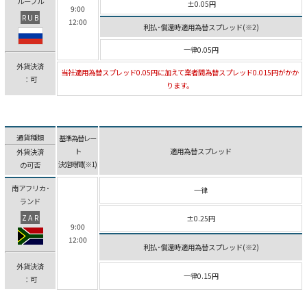
ルーブル
±0.05円
9:00
RUB
12:00
利払･償還時適用為替スプレッド(※2)
一律0.05円
外貨決済
当社適用為替スプレッド0.05円に加えて業者間為替スプレッド0.015円がかか
：可
ります。
通貨種類
基準為替レー
ト
適用為替スプレッド
外貨決済
決定時間(※1)
の可否
南アフリカ･
一律
ランド
ZAR
±0.25円
9:00
12:00
利払･償還時適用為替スプレッド(※2)
外貨決済
一律0.15円
：可