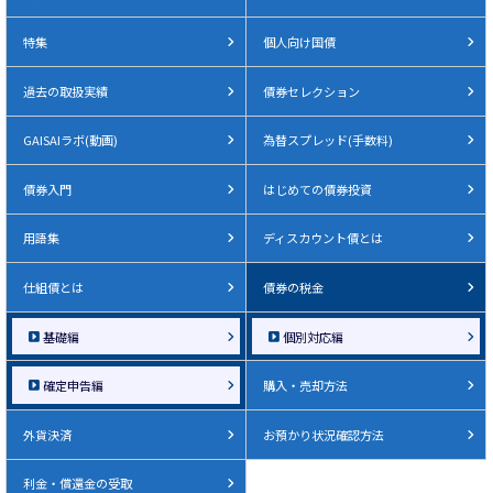
特集
個人向け国債
過去の取扱実績
債券セレクション
GAISAIラボ(動画)
為替スプレッド(手数料)
債券入門
はじめての債券投資
用語集
ディスカウント債とは
仕組債とは
債券の税金
基礎編
個別対応編
確定申告編
購入・売却方法
外貨決済
お預かり状況確認方法
利金・償還金の受取