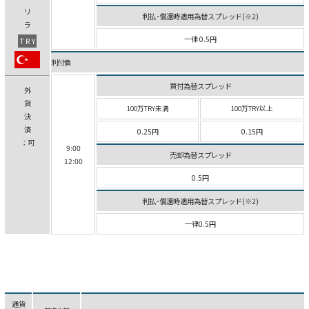
リ
利払･償還時適用為替スプレッド(※2)
ラ
一律 0.5円
TRY
利付債
買付為替スプレッド
外
貨
100万TRY未満
100万TRY以上
決
済
0.25円
0.15円
：可
9:00
売却為替スプレッド
12:00
0.5円
利払･償還時適用為替スプレッド(※2)
一律0.5円
通貨