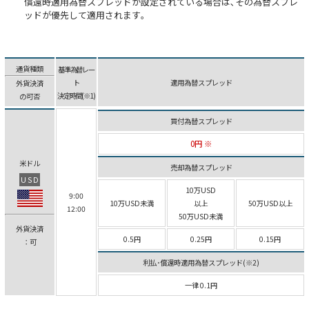
償還時適用為替スプレッドが設定されている場合は､その為替スプレ
ッドが優先して適用されます｡
通貨種類
基準為替レー
ト
適用為替スプレッド
外貨決済
決定時間(※1)
の可否
買付為替スプレッド
0円 ※
米ドル
売却為替スプレッド
USD
10万USD
9:00
10万USD未満
以上
50万USD以上
12:00
50万USD未満
外貨決済
0.5円
0.25円
0.15円
：可
利払･償還時適用為替スプレッド(※2)
一律 0.1円