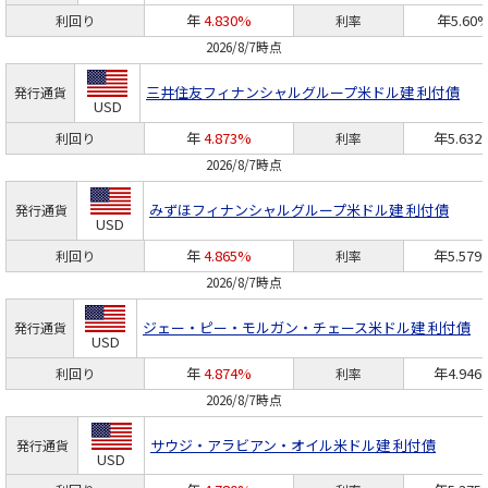
年
4.830%
年5.60
利回り
利率
2026/8/7時点
三井住友フィナンシャルグループ
米ドル建 利付債
発行通貨
USD
年
4.873%
年5.632
利回り
利率
2026/8/7時点
みずほフィナンシャルグループ
米ドル建 利付債
発行通貨
USD
年
4.865%
年5.579
利回り
利率
2026/8/7時点
ジェー・ピー・モルガン・チェース
米ドル建 利付債
発行通貨
USD
年
4.874%
年4.946
利回り
利率
2026/8/7時点
サウジ・アラビアン・オイル
米ドル建 利付債
発行通貨
USD