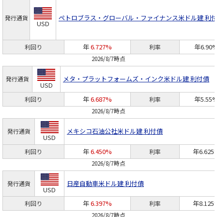
ペトロブラス・グローバル・ファイナンス
米ドル建 利
発行通貨
USD
年
6.727%
年6.90
利回り
利率
2026/8/7時点
メタ・プラットフォームズ・インク
米ドル建 利付債
発行通貨
USD
年
6.687%
年5.55
利回り
利率
2026/8/7時点
メキシコ石油公社
米ドル建 利付債
発行通貨
USD
年
6.450%
年6.625
利回り
利率
2026/8/7時点
日産自動車
米ドル建 利付債
発行通貨
USD
年
6.397%
年8.125
利回り
利率
2026/8/7時点