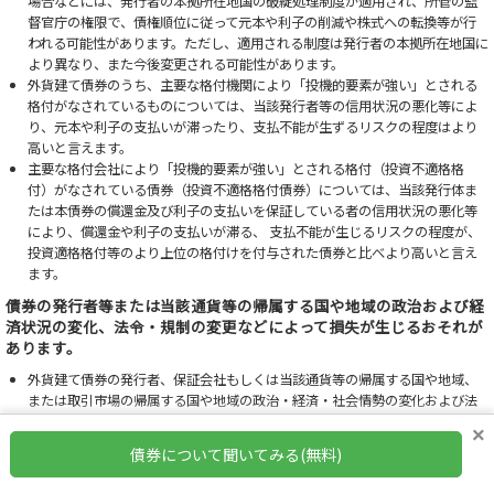
場合などには、発行者の本拠所在地国の破綻処理制度が適用され、所管の監
督官庁の権限で、債権順位に従って元本や利子の削減や株式への転換等が行
われる可能性があります。ただし、適用される制度は発行者の本拠所在地国に
より異なり、また今後変更される可能性があります。
外貨建て債券のうち、主要な格付機関により「投機的要素が強い」とされる
格付がなされているものについては、当該発行者等の信用状況の悪化等によ
り、元本や利子の支払いが滞ったり、支払不能が生ずるリスクの程度はより
高いと言えます。
主要な格付会社により「投機的要素が強い」とされる格付（投資不適格格
付）がなされている債券（投資不適格格付債券）については、当該発行体ま
たは本債券の償還金及び利子の支払いを保証している者の信用状況の悪化等
により、償還金や利子の支払いが滞る、 支払不能が生じるリスクの程度が、
投資適格格付等のより上位の格付けを付与された債券と比べより高いと言え
ます。
債券の発行者等または当該通貨等の帰属する国や地域の政治および経
済状況の変化、法令・規制の変更などによって損失が生じるおそれが
あります。
外貨建て債券の発行者、保証会社もしくは当該通貨等の帰属する国や地域、
または取引市場の帰属する国や地域の政治・経済・社会情勢の変化および法
令・規制等の変更やそれらに関する外部評価の変化、天変地異等により、外
×
貨建て債券の価格が変動することによって損失が生じるおそれや、売買や受
債券について聞いてみる(無料)
渡が制限される、あるいは不能になるおそれがあります。また、通貨不安等
により大幅な為替変動が起こり、円貨への交換が制限される、あるいはでき