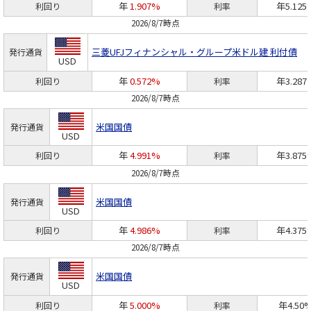
年
1.907%
年5.125
利回り
利率
2026/8/7時点
三菱UFJフィナンシャル・グループ
米ドル建 利付債
発行通貨
USD
年
0.572%
年3.287
利回り
利率
2026/8/7時点
米国国債
発行通貨
USD
年
4.991%
年3.875
利回り
利率
2026/8/7時点
米国国債
発行通貨
USD
年
4.986%
年4.375
利回り
利率
2026/8/7時点
米国国債
発行通貨
USD
年
5.000%
年4.50
利回り
利率