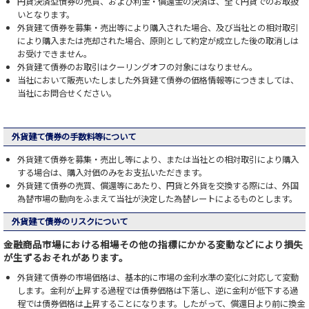
円貨決済型債券の売買、および利金・償還金の決済は、全て円貨でのお取扱
いとなります。
外貨建て債券を募集・売出等により購入された場合、及び当社との相対取引
により購入または売却された場合、原則として約定が成立した後の取消しは
お受けできません。
外貨建て債券のお取引はクーリングオフの対象にはなりません。
当社において販売いたしました外貨建て債券の価格情報等につきましては、
当社にお問合せください。
外貨建て債券の手数料等について
外貨建て債券を募集・売出し等により、または当社との相対取引により購入
する場合は、購入対価のみをお支払いただきます。
外貨建て債券の売買、償還等にあたり、円貨と外貨を交換する際には、外国
為替市場の動向をふまえて当社が決定した為替レートによるものとします。
外貨建て債券のリスクについて
金融商品市場における相場その他の指標にかかる変動などにより損失
が生ずるおそれがあります。
外貨建て債券の市場価格は、基本的に市場の金利水準の変化に対応して変動
します。金利が上昇する過程では債券価格は下落し、逆に金利が低下する過
程では債券価格は上昇することになります。したがって、償還日より前に換金