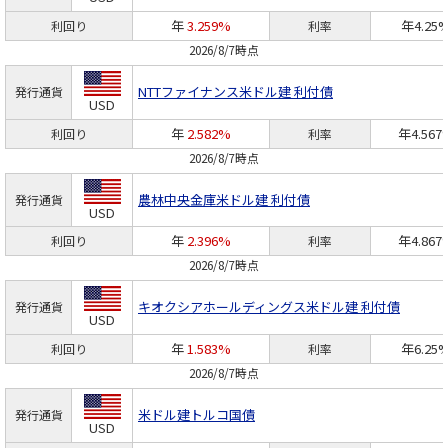
年
3.259%
年4.25
利回り
利率
2026/8/7時点
NTTファイナンス
米ドル建 利付債
発行通貨
USD
年
2.582%
年4.567
利回り
利率
2026/8/7時点
農林中央金庫
米ドル建 利付債
発行通貨
USD
年
2.396%
年4.867
利回り
利率
2026/8/7時点
キオクシアホールディングス
米ドル建 利付債
発行通貨
USD
年
1.583%
年6.25
利回り
利率
2026/8/7時点
米ドル建トルコ国債
発行通貨
USD