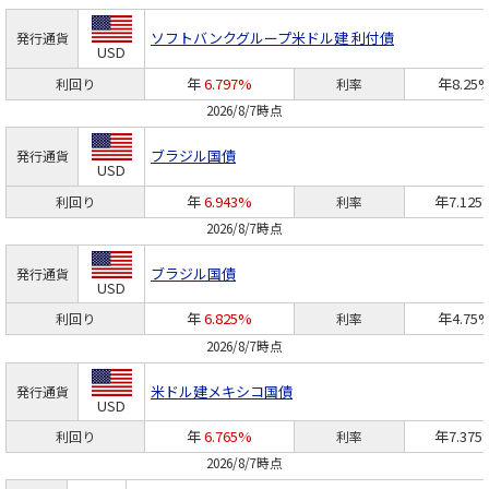
ソフトバンクグループ
米ドル建 利付債
発行通貨
USD
年
6.797%
年8.25
利回り
利率
2026/8/7時点
ブラジル国債
発行通貨
USD
年
6.943%
年7.125
利回り
利率
2026/8/7時点
ブラジル国債
発行通貨
USD
年
6.825%
年4.75
利回り
利率
2026/8/7時点
米ドル建メキシコ国債
発行通貨
USD
年
6.765%
年7.375
利回り
利率
2026/8/7時点