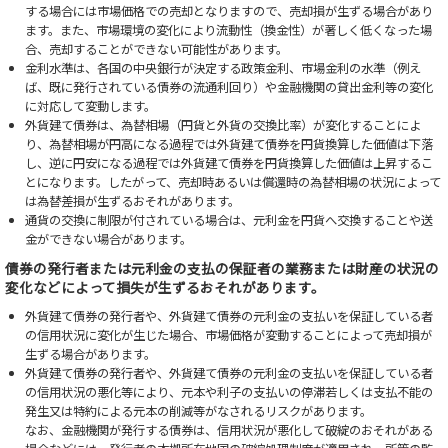
する場合には市場価格での売却となりますので、売却損が生ずる場合があり
ます。また、市場環境の変化により流動性（換金性）が著しく低くなった場
合、売却することができない可能性があります。
金利水準は、各国の中央銀行が決定する政策金利、市場金利の水準（例え
ば、既に発行されている債券の流通利回り）や金融機関の貸出金利等の変化
に対応して変動します。
外貨建て債券は、為替相場（円貨と外貨の交換比率）が変化することによ
り、為替相場が円高になる過程では外貨建て債券を円貨換算した価値は下落
し、逆に円安になる過程では外貨建て債券を円貨換算した価値は上昇するこ
とになります。したがって、売却時あるいは償還時の為替相場の状況によって
は為替差損が生ずるおそれがあります。
通貨の交換に制限が付されている場合は、元利金を円貨へ交換することや送
金ができない場合があります。
債券の発行者または元利金の支払の保証者の業務または財産の状況の
変化などによって損失が生ずるおそれがあります。
外貨建て債券の発行者や、外貨建て債券の元利金の支払いを保証している者
の信用状況に変化が生じた場合、市場価格が変動することによって売却損が
生ずる場合があります。
外貨建て債券の発行者や、外貨建て債券の元利金の支払いを保証している者
の信用状況の悪化等により、元本や利子の支払いの停滞若しくは支払不能の
発生又は特約による元本の削減等がなされるリスクがあります。
なお、金融機関が発行する債券は、信用状況が悪化して破綻のおそれがある