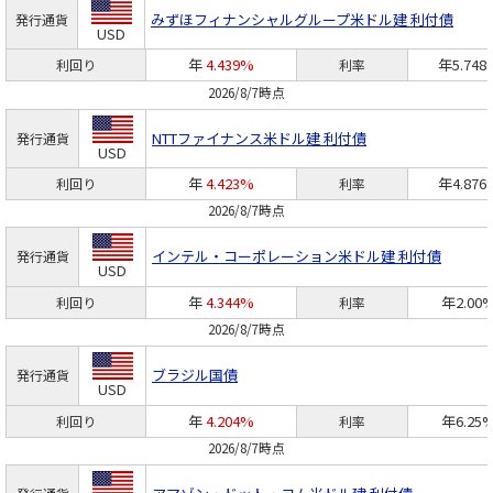
みずほフィナンシャルグループ
米ドル建 利付債
発行通貨
USD
年
4.439%
年5.748
利回り
利率
2026/8/7時点
NTTファイナンス
米ドル建 利付債
発行通貨
USD
年
4.423%
年4.876
利回り
利率
2026/8/7時点
インテル・コーポレーション
米ドル建 利付債
発行通貨
USD
年
4.344%
年2.00
利回り
利率
2026/8/7時点
ブラジル国債
発行通貨
USD
年
4.204%
年6.25
利回り
利率
2026/8/7時点