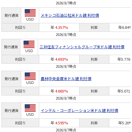
2026/8/7時点
メキシコ石油公社
米ドル建 利付債
発行通貨
USD
年
4.357%
年6.84
利回り
利率
2026/8/7時点
三井住友フィナンシャルグループ
米ドル建 利付債
発行通貨
USD
年
4.693%
年5.776
利回り
利率
2026/8/7時点
農林中央金庫
米ドル建 利付債
発行通貨
USD
年
4.665%
年5.071
利回り
利率
2026/8/7時点
インテル・コーポレーション
米ドル建 利付債
発行通貨
USD
年
4.595%
年5.20
利回り
利率
2026/8/7時点