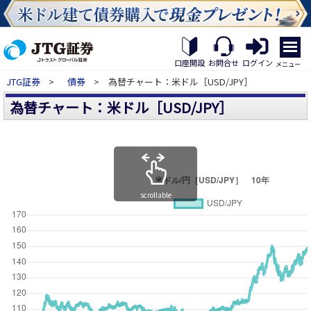
繝｡
繝
口座開設
お問合せ
ログイン
メニュー
九
JTG証券
>
債券
> 為替チャート：米ドル［USD/JPY］
Η
繝
為替チャート：米ドル［USD/JPY］
ｼ
繧
帝
幕
縺
�
scrollable