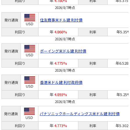
年
4.780%
年5.375
利回り
利率
2026/8/7時点
住友商事
米ドル建 利付債
発行通貨
USD
年
4.866%
年5.35
利回り
利率
2026/8/7時点
ボーイング
米ドル建 利付債
発行通貨
USD
年
4.775%
年6.528
利回り
利率
2026/8/7時点
香港
米ドル建 利付政府債
発行通貨
USD
年
4.893%
年5.25
利回り
利率
2026/8/7時点
パナソニックホールディングス
米ドル建 利付債
発行通貨
USD
年
4.773%
年5.302
利回り
利率