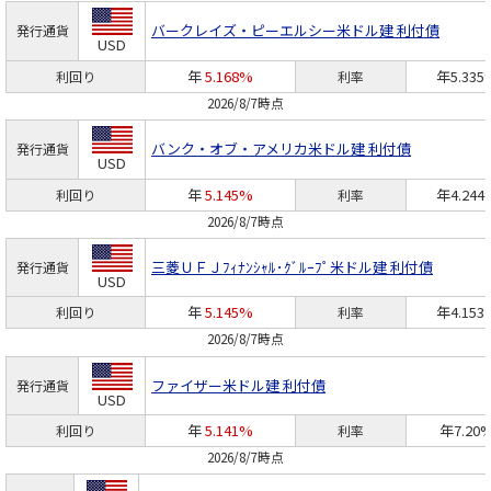
バークレイズ・ピーエルシー
米ドル建 利付債
発行通貨
USD
年
5.168%
年5.335
利回り
利率
2026/8/7時点
バンク・オブ・アメリカ
米ドル建 利付債
発行通貨
USD
年
5.145%
年4.244
利回り
利率
2026/8/7時点
三菱ＵＦＪﾌｨﾅﾝｼｬﾙ･ｸﾞﾙｰﾌﾟ
米ドル建 利付債
発行通貨
USD
年
5.145%
年4.153
利回り
利率
2026/8/7時点
ファイザー
米ドル建 利付債
発行通貨
USD
年
5.141%
年7.20
利回り
利率
2026/8/7時点