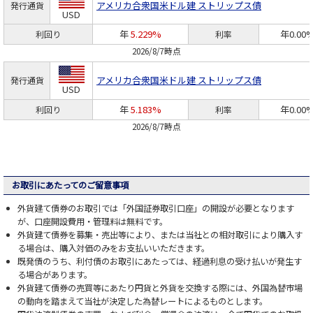
アメリカ合衆国
米ドル建 ストリップス債
発行通貨
USD
年
5.229%
年0.00
利回り
利率
2026/8/7時点
アメリカ合衆国
米ドル建 ストリップス債
発行通貨
USD
年
5.183%
年0.00
利回り
利率
2026/8/7時点
お取引にあたってのご留意事項
外貨建て債券のお取引では「外国証券取引口座」の開設が必要となります
が、口座開設費用・管理料は無料です。
外貨建て債券を募集・売出等により、または当社との相対取引により購入す
る場合は、購入対価のみをお支払いいただきます。
既発債のうち、利付債のお取引にあたっては、経過利息の受け払いが発生す
る場合があります。
外貨建て債券の売買等にあたり円貨と外貨を交換する際には、外国為替市場
の動向を踏まえて当社が決定した為替レートによるものとします。