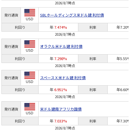
2026/8/7時点
SBLホールディングス
米ドル建 利付債
発行通貨
USD
年
7.474%
年7.20
利回り
利率
2026/8/7時点
オラクル
米ドル建 利付債
発行通貨
USD
年
7.298%
年5.55
利回り
利率
2026/8/7時点
スペースＸ
米ドル建 利付債
発行通貨
USD
年
6.951%
年6.60
利回り
利率
2026/8/7時点
米ドル建南アフリカ国債
発行通貨
USD
年
7.033%
年7.30
利回り
利率
2026/8/7時点