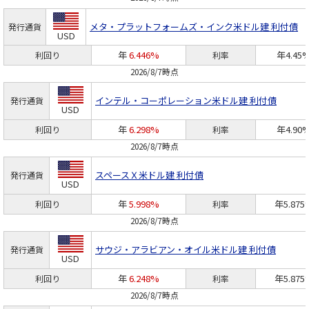
メタ・プラットフォームズ・インク
米ドル建 利付債
発行通貨
USD
年
6.446%
年4.45
利回り
利率
2026/8/7時点
インテル・コーポレーション
米ドル建 利付債
発行通貨
USD
年
6.298%
年4.90
利回り
利率
2026/8/7時点
スペースＸ
米ドル建 利付債
発行通貨
USD
年
5.998%
年5.875
利回り
利率
2026/8/7時点
サウジ・アラビアン・オイル
米ドル建 利付債
発行通貨
USD
年
6.248%
年5.875
利回り
利率
2026/8/7時点