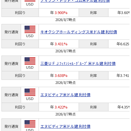
アマゾン・ドット・コム
米ドル建 利付債
発行通貨
USD
年
3.900%
年3.60
利回り
利率
2026/8/7時点
キオクシアホールディングス
米ドル建 利付債
発行通貨
USD
年
3.431%
年6.625
利回り
利率
2026/8/7時点
三菱ＵＦＪﾌｨﾅﾝｼｬﾙ･ｸﾞﾙｰﾌﾟ
米ドル建 利付債
発行通貨
USD
年
3.638%
年3.741
利回り
利率
2026/8/7時点
エヌビディア
米ドル建 利付債
発行通貨
USD
年
3.422%
年4.35
利回り
利率
2026/8/7時点
エヌビディア
米ドル建 利付債
発行通貨
USD