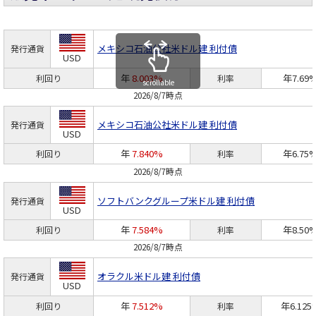
メキシコ石油公社
米ドル建 利付債
発行通貨
USD
年
8.003%
年7.69
利回り
利率
scrollable
2026/8/7時点
メキシコ石油公社
米ドル建 利付債
発行通貨
USD
年
7.840%
年6.75
利回り
利率
2026/8/7時点
ソフトバンクグループ
米ドル建 利付債
発行通貨
USD
年
7.584%
年8.50
利回り
利率
2026/8/7時点
オラクル
米ドル建 利付債
発行通貨
USD
年
7.512%
年6.125
利回り
利率