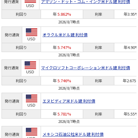
アマゾン・ドット・コム・インク
米ドル建 利付債
発行通貨
USD
年
5.862%
年3.95
利回り
利率
2026/8/7時点
オラクル
米ドル建 利付債
発行通貨
USD
年
5.747%
年4.90
利回り
利率
2026/8/7時点
マイクロソフトコーポレーション
米ドル建 利付債
発行通貨
USD
年
5.746%
年2.675
利回り
利率
2026/8/7時点
エヌビディア
米ドル建 利付債
発行通貨
USD
年
5.781%
年5.55
利回り
利率
2026/8/7時点
メキシコ石油公社
米ドル建 利付債
発行通貨