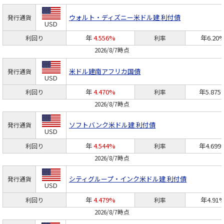
ウォルト・ディズニー
米ドル建 利付債
発行通貨
USD
年
4.556%
年6.20
利回り
利率
2026/8/7時点
米ドル建南アフリカ国債
発行通貨
USD
年
4.470%
年5.875
利回り
利率
2026/8/7時点
ソフトバンク
米ドル建 利付債
発行通貨
USD
年
4.544%
年4.699
利回り
利率
2026/8/7時点
シティグループ・インク
米ドル建 利付債
発行通貨
USD
年
4.479%
年4.91
利回り
利率
2026/8/7時点