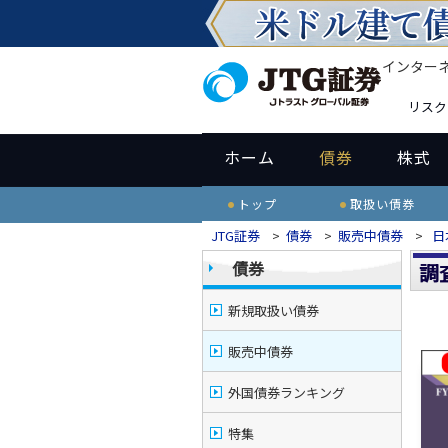
インター
リスク
ホーム
債券
株式
トップ
取扱い債券
JTG証券
>
債券
>
販売中債券
>
日
債券
調
新規取扱い債券
販売中債券
外国債券ランキング
特集