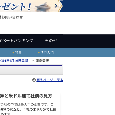
×
援
お問い合わせ
イベートバンキング
その他
特集
債券入門
54年4月16日満期
>
調査情報
商品ページに戻る
3決算と米ドル建て社債の見方
険会社の中では最大手の企業です。こ
までの決算の状況と、同社の米ドル建て社債
とめます。