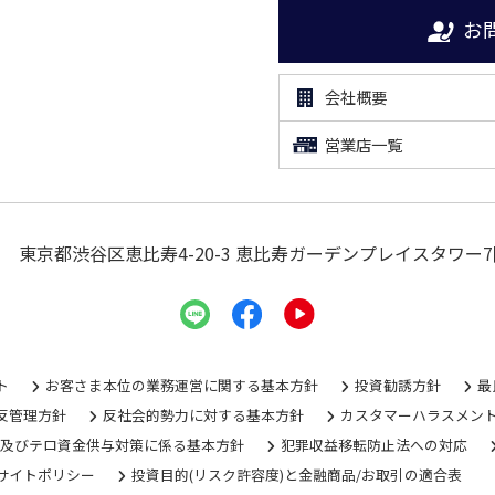
お
会社概要
営業店一覧
東京都渋谷区恵比寿4-20-3
恵比寿ガーデンプレイスタワー7
ト
お客さま本位の業務運営に関する基本方針
投資勧誘方針
最
反管理方針
反社会的勢力に対する基本方針
カスタマーハラスメン
グ及びテロ資金供与対策に係る基本方針
犯罪収益移転防止法への対応
サイトポリシー
投資目的(リスク許容度)と金融商品/お取引の適合表