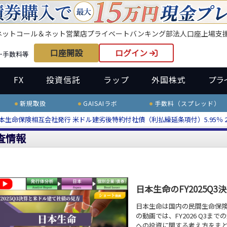
ネット
コール＆ネット
営業店
プライベートバンキング部
法人口座
上場支
口座開設
ログイン
･手数料等
FX
投資信託
ラップ
外国株式
プラ
新規取扱
GAISAIラボ
手数料（スプレッド）
本生命保険相互会社発行 米ドル建劣後特約付社債（利払繰延条項付）5.95％ 20
査情報
日本生命のFY2025Q
日本生命は国内の民間生命保
の動画では、FY2026 Q3
への投資に関する考え方をま