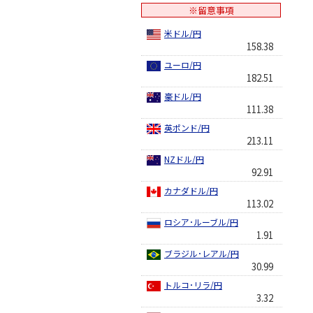
※留意事項
米ドル/円
158.38
ユーロ/円
182.51
豪ドル/円
111.38
英ポンド/円
213.11
NZドル/円
92.91
カナダドル/円
113.02
ロシア･ルーブル/円
1.91
ブラジル･レアル/円
30.99
トルコ･リラ/円
3.32