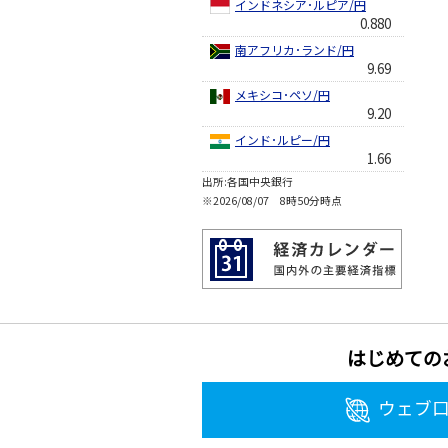
インドネシア･ルピア/円
0.880
南アフリカ･ランド/円
9.69
メキシコ･ペソ/円
9.20
インド･ルピー/円
1.66
出所:各国中央銀行
※2026/08/07 8時50分時点
はじめての
ウェブ