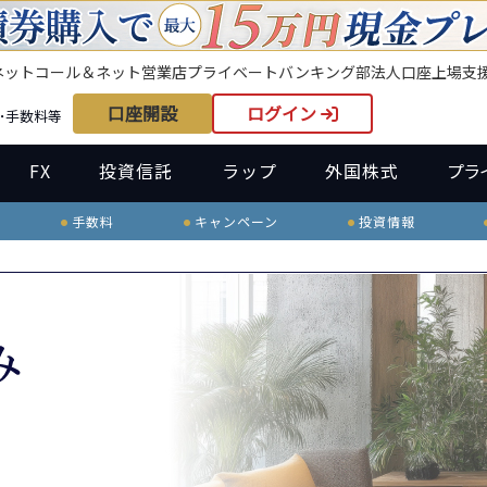
ネット
コール＆ネット
営業店
プライベートバンキング部
法人口座
上場支
口座開設
ログイン
･手数料等
FX
投資信託
ラップ
外国株式
プラ
手数料
キャンペーン
投資情報