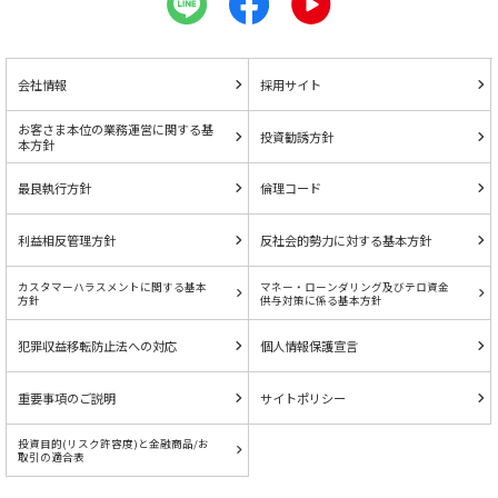
会社情報
採用サイト
お客さま本位の業務運営に関する基
投資勧誘方針
本方針
最良執行方針
倫理コード
利益相反管理方針
反社会的勢力に対する基本方針
カスタマーハラスメントに関する基本
マネー・ローンダリング及びテロ資金
方針
供与対策に係る基本方針
犯罪収益移転防止法への対応
個人情報保護宣言
重要事項のご説明
サイトポリシー
投資目的(リスク許容度)と金融商品/お
取引の適合表