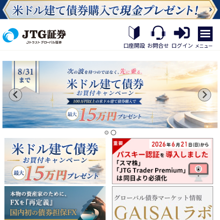
繝｡
繝
口座開設
お問合せ
ログイン
メニュー
九
Η
繝
ｼ
繧
帝
幕
縺
�