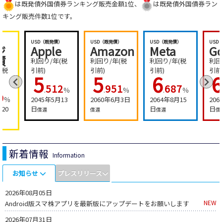
は既発債外国債券ランキング販売金額1位、
は既発債外国債券ラン
キング販売件数1位です。
）
USD（既発債）
USD（既発債）
USD（既発債）
USD
ジ
Apple
Amazon
Meta
G
債
利回り/年(税
利回り/年(税
利回り/年(税
利回
(税
引前)
引前)
引前)
引前
5
5
6
512
951
687
.
％
.
％
.
％
9
％
2045年5月13
2060年6月3日
2064年8月15
206
月20
日
日
日
償還
償還
償還
償
新着情報
Information
お知らせ
プレスリリース
2026年08月05日
NEW
Android版スマ株アプリを最新版にアップデートをお願いします
2026年07月31日