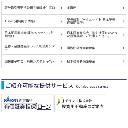
証券取引等監視委員会情報提供窓口
金融庁
証券統計ポータルサイト(日本証券
TDnet(適時開示情報)
経済研究所)
日本証券業協会 証券あっせん・相
日本証券業協会「株や社債をかたっ
談窓口
た投資詐欺にご注意ください」
証券・金融商品あっせん相談センタ
国税庁確定申告特集
ー
国税電子申告・納税システム e-Tax
日本投資者保護基金
ご紹介可能な提供サービス
Collaborative service