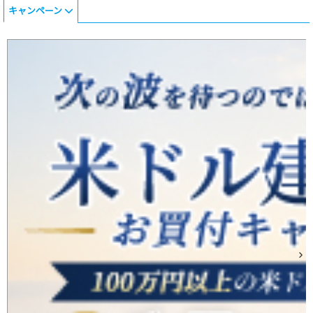
キャンペーン
外国債券のJTG証券、世界時価総額8位※のスペースX社債(既発)を取扱開始！（7/15～）
2026年06月22日
資産を守りながら、“ダブルインカム”でもう一つの収益を生み出す国内初の債券担保FX「WEALTH FX」のサービス開始！
2026年05月14日
国内初、債券を担保にして“ダブルインカム(金利)を実現する”新発想のFXサービス「WEALTH FX」を6月22日サービス開始予定－6月1日より口座開設の事前申込を開始予定－
2026年04月30日
JTG証券、米ドル建て債券の預かり残高1,000億円を突破！─ 1,000億円突破記念キャンペーンを開催 ─
2026年03月23日
常務取締役就任に関するお知らせ
プレスリリース一覧はこちら