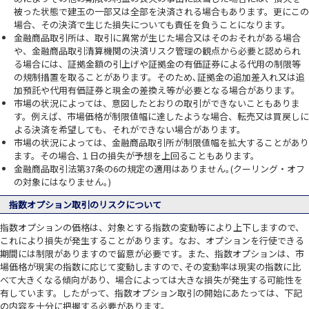
被った状態で建玉の一部又は全部を決済される場合もあります。更にこの
場合、その決済で生じた損失についても責任を負うことになります。
金融商品取引所は、取引に異常が生じた場合又はそのおそれがある場合
や、金融商品取引清算機関の決済リスク管理の観点から必要と認められ
る場合には、証拠金額の引上げや証拠金の有価証券による代用の制限等
の規制措置を取ることがあります。そのため､証拠金の追加差入れ又は追
加預託や代用有価証券と現金の差換え等が必要となる場合があります。
市場の状況によっては、意図したとおりの取引ができないこともありま
す。例えば、市場価格が制限値幅に達したような場合、転売又は買戻しに
よる決済を希望しても、それができない場合があります。
市場の状況によっては、金融商品取引所が制限値幅を拡大することがあり
ます。その場合､１日の損失が予想を上回ることもあります。
金融商品取引法第37条の6の規定の適用はありません｡(クーリング・オフ
の対象にはなりません｡)
指数オプション取引のリスクについて
指数オプションの価格は、対象とする指数の変動等により上下しますので、
これにより損失が発生することがあります。なお、オプションを行使できる
期間には制限がありますので留意が必要です。また、指数オプションは、市
場価格が現実の指数に応じて変動しますので､その変動率は現実の指数に比
べて大きくなる傾向があり、場合によっては大きな損失が発生する可能性を
有しています。したがって、指数オプション取引の開始にあたっては、下記
の内容を十分に把握する必要があります。