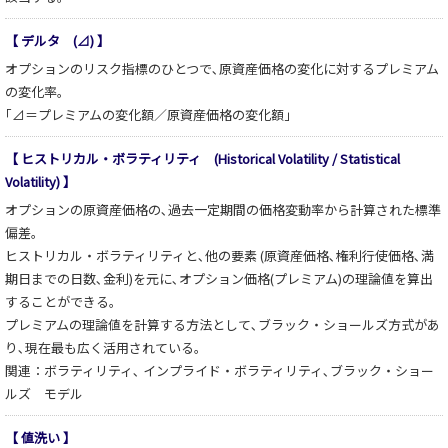
【 デルタ (⊿) 】
オプションのリスク指標のひとつで､原資産価格の変化に対するプレミアム
の変化率。
｢⊿＝プレミアムの変化額／原資産価格の変化額」
【 ヒストリカル・ボラティリティ (Historical Volatility / Statistical
Volatility) 】
オプションの原資産価格の､過去一定期間の価格変動率から計算された標準
偏差。
ヒストリカル・ボラティリティと､他の要素 (原資産価格､権利行使価格､満
期日までの日数､金利)を元に､オプション価格(プレミアム)の理論値を算出
することができる。
プレミアムの理論値を計算する方法として､ブラック・ショールズ方式があ
り､現在最も広く活用されている。
関連：ボラティリティ､ インプライド・ボラティリティ､ブラック・ショー
ルズ モデル
【 値洗い 】