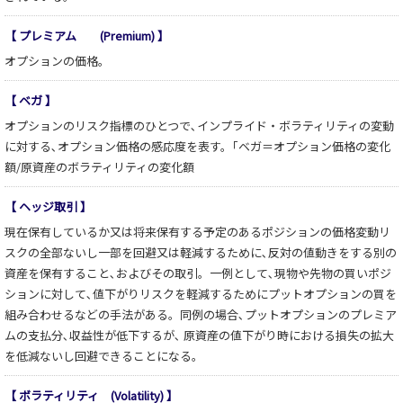
【 プレミアム (Premium) 】
オプションの価格。
【 ベガ 】
オプションのリスク指標のひとつで､インプライド・ボラティリティの変動
に対する､オプション価格の感応度を表す。｢ベガ＝オプション価格の変化
額/原資産のボラティリティの変化額
【 ヘッジ取引 】
現在保有しているか又は将来保有する予定のあるポジションの価格変動リ
スクの全部ないし一部を回避又は軽減するために､反対の値動きをする別の
資産を保有すること､およびその取引。一例として､現物や先物の買いポジ
ションに対して､値下がりリスクを軽減するためにプットオプションの買を
組み合わせるなどの手法がある。同例の場合､プットオプションのプレミア
ムの支払分､収益性が低下するが､ 原資産の値下がり時における損失の拡大
を低減ないし回避できることになる。
【 ボラティリティ (Volatility) 】