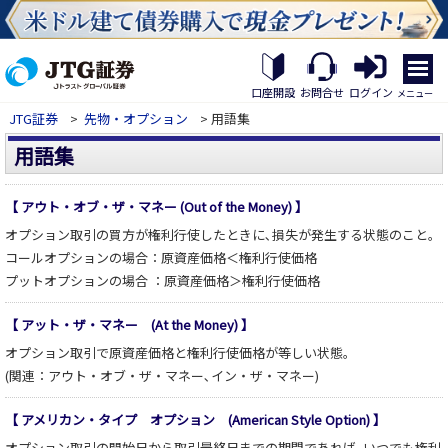
繝｡
繝
口座開設
お問合せ
ログイン
メニュー
九
JTG証券
>
先物・オプション
> 用語集
Η
繝
用語集
ｼ
繧
帝
【 アウト・オブ・ザ・マネー (Out of the Money) 】
幕
オプション取引の買方が権利行使したときに､損失が発生する状態のこと。
縺
�
コールオプションの場合：原資産価格＜権利行使価格
プットオプションの場合 ：原資産価格＞権利行使価格
【 アット・ザ・マネー (At the Money) 】
オプション取引で原資産価格と権利行使価格が等しい状態。
(関連：アウト・オブ・ザ・マネー､イン・ザ・マネー)
【 アメリカン・タイプ オプション (American Style Option) 】
オプション取引の開始日から取引最終日までの期間であれば､いつでも権利