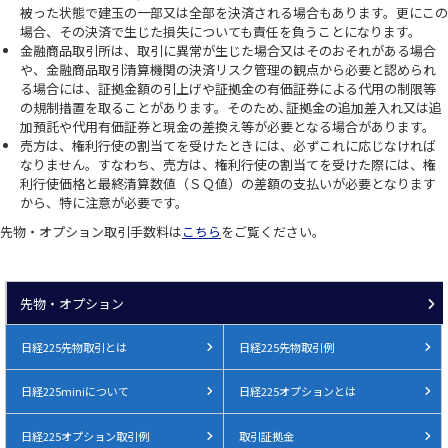
被った状態で建玉の一部又は全部を決済される場合もあります。更にこの
場合、その決済で生じた損失についても責任を負うことになります。
金融商品取引所は、取引に異常が生じた場合又はそのおそれがある場合
や、金融商品取引清算機関の決済リスク管理の観点から必要と認められ
る場合には、証拠金額の引上げや証拠金の有価証券による代用の制限等
の規制措置を取ることがあります。そのため､証拠金の追加差入れ又は追
加預託や代用有価証券と現金の差換え等が必要となる場合があります。
売方は、権利行使の割当てを受けたときには、必ずこれに応じなければ
なりません。すなわち、売方は、権利行使の割当てを受けた際には、権
利行使価格と最終清算数値（ＳＱ値）の差額の支払いが必要となります
から、特に注意が必要です。
先物・オプション取引手数料は
こちら
をご覧ください。
先物・オプション
日経225先物取引とは
日経225先物取引例
日経225miniについて
日経225オプションとは
日経225オプション取引例
取引証拠金