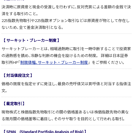
決済時に原資産と現金の受渡しを行わずに､反対売買による差額の金銭で決
済をする取引のこと。
225指数先物取引や225指数オプション取引などは原資産が物として存在し
ないため､全て差金決済取引となる。
【 サーキット・ブレーカー制度 】
サーキットブレーカーとは､相場過熱時に取引を一時中断することで投資家
の過熱感を鎮め､冷静な判断の機会を設けるための制度。 詳細は日本証券
取引所HP｢
制限値幅､サーキット・ブレーカー制度
」をご参照ください。
【 対当値段注文 】
価格の限度を指定せずに発注し､最良の売呼値又は買呼値と対当する指値注
文。
【 裁定取引 】
現物株式と株価指数先物取引との間の価格差あるいは株価指数先物の異な
る限月間の価格差等に着目し､そのサヤ取りを目的として行われる取引。
【 SPAN (Standard Portfolio Analysis of Risk) 】