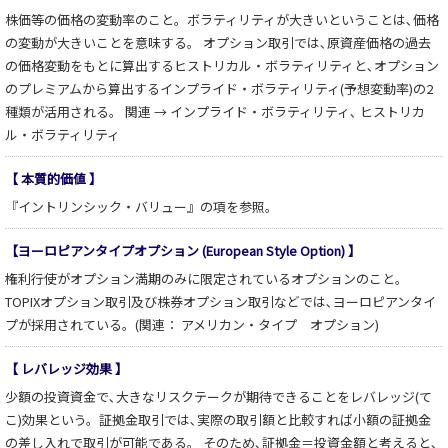
株価等の価格の変動率のこと。ボラティリティが大きいということは､価格
の変動が大きいことを意味する。 オプション取引では､原資産価格の過去
の価格変動をもとに算出するヒストリカル・ボラティリティと､オプション
のプレミアムから算出するインプライド・ボラティリティ(予想変動率)の2
種類が活用される。 関連 → インプライド・ボラティリティ､ ヒストリカ
ル・ボラティリティ
【 本質的価値 】
『イントリンシック・バリュー』の項を参照。
【ヨーロピアンタイプオプション (European Style Option) 】
権利行使がオプション満期のみに限定されているオプションのこと。
TOPIXオプション取引及び株券オプション取引などでは､ヨーロピアンタイ
プが採用されている。(関連： アメリカン・タイプ オプション)
【 レバレッジ効果 】
少額の投資資金で､大きなリスクテークが期待できることをレバレッジ(て
こ)効果という。証拠金取引では､実際の取引額と比較すれば小額の証拠金
の差し入れで取引が可能である。 そのため､証拠金＝投資金額と考えると､