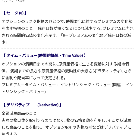
【 セータ (θ) 】
オプションのリスク指標のひとつで､時間変化に対するプレミアムの変化額
を表す指標のこと。 残存日数が短くなるにつれ減少する､プレミアムに内包
される時間的価値の変化を示す。 ｢θ＝プレミアムの変化額／残存日数の減
少」
【 タイム・バリュー(時間的価値・Time Value) 】
オプションの満期日までの間に､原資産価格に生じる変動に対する期待価
値。 満期までの長さや原資産価格の変動性の大きさ(ボラティリティ)､さら
に金利や配当率によって決定される。
プレミアム＝タイム・バリュー + イントリンシック・バリュー (関連： イン
トリンシック・バリュー)
【 デリバティブ (Derivative) 】
金融派生商品のこと。
実際の物自体を取引するのではなく､物の価格変動を利用し､そこから派生
した商品のことを指す。 オプション取引や先物取引などはデリバティブに
該当する。