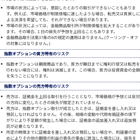
市場の状況によっては、意図したとおりの取引ができないこともありま
す。例えば、市場価格が制限値幅に達したような場合、転売又は買戻しに
よる決済を希望しても、それができない場合があります。
市場の状況によっては、金融商品取引所が制限値幅を拡大することがあり
ます。その場合､１日の損失が予想を上回ることもあります。
金融商品取引法第37条の6の規定の適用はありません｡(クーリング・オフ
の対象にはなりません｡)
指数オプションの買方特有のリスク
指数オプションは期限商品であり、買方が期日までに権利行使又は転売を
行わない場合には、権利は消滅します。この場合、買方は投資資金の全額
を失うことになります。
指数オプションの売方特有のリスク
売方は、証拠金を上回る取引を行うこととなり、市場価格が予想とは反対
の方向に変化したときの損失が限定されていません。
売方は、指数オプション取引が成立したときは、証拠金を差し入れ又は
預託しなければなりません。その後、相場の変動や代用有価証券の値下
がりにより不足額が発生した場合には、証拠金の追加差入れ又は追加預
託が必要となります。
所定の時限までに証拠金を差し入れ又は預託しない場合や、約諾書の定
めによりその他の期限の利益の喪失の事由に該当した場合には、損失を