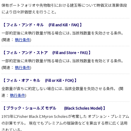
保有ポートフォリオや先物取引における建玉等について時価又は清算値段
により日々評価替えを行うこと。
【 フィル・アンド・キル (Fill and Kill・FAK) 】
一部約定後に未執行数量が残る場合には､当該残数量を失効させる条件。
(関連：
執行条件
)
【 フィル・アンド・ストア (Fill and Store・FAS) 】
一部約定後に未執行数量が残る場合には､当該残数量を有効とする条件。
(関連：
執行条件
)
【 フィル・オア・キル (Fill or Kill・FOK) 】
全数量が直ちに約定しない場合には､当該全数量を失効させる条件。 (関
連：
執行条件
)
【 ブラック・ショールズ モデル (Black Scholes Model) 】
1973年にFisher BlackとMyron Scholesが考案した オプション・プレミアム
の計算モデル。 現在でもプレミアムの理論値などを算出する際に広く活用
されている。