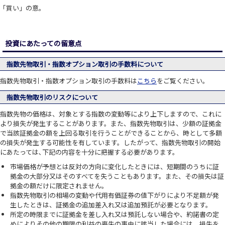
｢買い」の意。
投資にあたっての留意点
指数先物取引・指数オプション取引の手数料について
指数先物取引・指数オプション取引の手数料は
こちら
をご覧ください。
指数先物取引のリスクについて
指数先物の価格は、対象とする指数の変動等により上下しますので、これに
より損失が発生することがあります。また、指数先物取引は、少額の証拠金
で当該証拠金の額を上回る取引を行うことができることから、時として多額
の損失が発生する可能性を有しています。したがって、指数先物取引の開始
にあたっては､下記の内容を十分に把握する必要があります。
市場価格が予想とは反対の方向に変化したときには、短期間のうちに証
拠金の大部分又はそのすべてを失うこともあります。また、その損失は証
拠金の額だけに限定されません。
指数先物取引の相場の変動や代用有価証券の値下がりにより不足額が発
生したときは、証拠金の追加差入れ又は追加預託が必要となります。
所定の時限までに証拠金を差し入れ又は預託しない場合や、約諾書の定
めによりその他の期限の利益の喪失の事由に該当した場合には、損失を