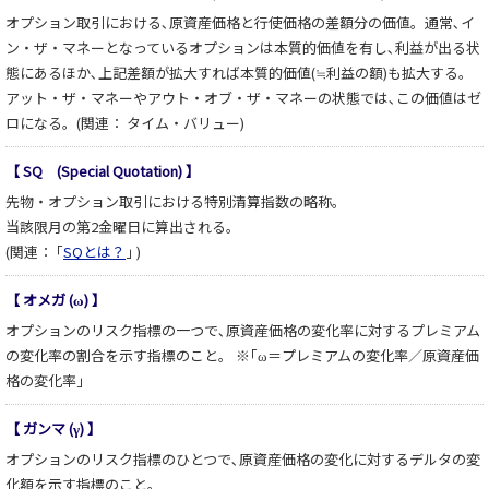
オプション取引における､原資産価格と行使価格の差額分の価値。通常､イ
ン・ザ・マネーとなっているオプションは本質的価値を有し､利益が出る状
態にあるほか､上記差額が拡大すれば本質的価値(≒利益の額)も拡大する。
アット・ザ・マネーやアウト・オブ・ザ・マネーの状態では､この価値はゼ
ロになる。(関連： タイム・バリュー)
【 SQ (Special Quotation) 】
先物・オプション取引における特別清算指数の略称。
当該限月の第2金曜日に算出される。
(関連： ｢
SQとは？
｣ )
【 オメガ (ω) 】
オプションのリスク指標の一つで､原資産価格の変化率に対するプレミアム
の変化率の割合を示す指標のこと。 ※｢ω＝プレミアムの変化率／原資産価
格の変化率」
【 ガンマ (γ) 】
オプションのリスク指標のひとつで､原資産価格の変化に対するデルタの変
化額を示す指標のこと。