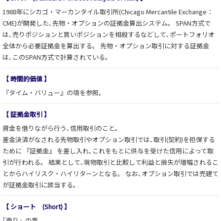
1988年にシカゴ・マーカンタイル取引所(Chicago Mercantile Exchange：
CME)が開発した､先物・オプションの証拠金算出システム。 SPAN方式で
は､売りポジションと買いポジションを相殺するなどして､ポートフォリオ
全体から必要証拠金を算出する。 先物・オプション取引に対する証拠金
は､このSPAN方式で計算されている。
【 時間的価値 】
『タイム・バリュー』の項を参照。
【 証拠金取引 】
資金を借りながら行う､信用取引のこと。
差金決済がなされる先物取引やオプション取引では､取引(契約)を担保する
ために 『証拠金』 を差し入れ､これをもとに供与を受けた信用によって取
引が行われる。 結果として､現物取引と比較して利益と損失が増幅されるこ
とからハイリスク・ハイリターンとなる。 なお､オプション取引では売建て
が証拠金取引に該当する。
【 ショート (Short) 】
｢売り」の意。