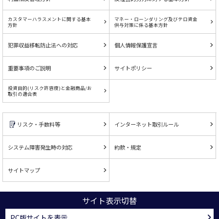
カスタマーハラスメントに関する基本
マネー・ローンダリング及びテロ資金
方針
供与対策に係る基本方針
犯罪収益移転防止法への対応
個人情報保護宣言
重要事項のご説明
サイトポリシー
投資目的(リスク許容度)と金融商品/お
取引の適合表
リスク・手数料等
インターネット取引ルール
システム障害発生時の対応
約款・規定
サイトマップ
サイト表示切替
PC版サイトを表示