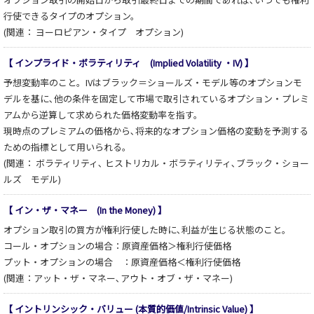
行使できるタイプのオプション。
(関連： ヨーロピアン・タイプ オプション)
【 インプライド・ボラティリティ (Implied Volatility ・IV) 】
予想変動率のこと。IVはブラック＝ショールズ・モデル等のオプションモ
デルを基に､他の条件を固定して市場で取引されているオプション・プレミ
アムから逆算して求められた価格変動率を指す。
現時点のプレミアムの価格から､将来的なオプション価格の変動を予測する
ための指標として用いられる。
(関連： ボラティリティ､ ヒストリカル・ボラティリティ､ブラック・ショー
ルズ モデル)
【 イン・ザ・マネー (In the Money) 】
オプション取引の買方が権利行使した時に､利益が生じる状態のこと。
コール・オプションの場合：原資産価格＞権利行使価格
プット・オプションの場合 ：原資産価格＜権利行使価格
(関連：アット・ザ・マネー､アウト・オブ・ザ・マネー)
【 イントリンシック・バリュー (本質的価値/Intrinsic Value) 】