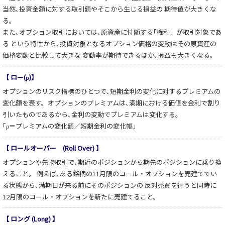
当然､投資金額に対する取引額やそこから生じる損益の 期待値が大きくな
る。
また､オプション取引においては､原資産に付随する｢権利」が取引対象であ
る という特性から､投資対象となるオプション価格の変動はその原資産の
価格変動と比較して大きな 変動率が期待できるほか､損益も大きくなる。
【 ロー(ρ)】
オプションのリスク指標のひとつで､短期金利の変化に対するプレミアムの
変化額を表す。オプションのプレミアムは､満期における価値を金利で割り
引いたものであるから､金利の変動でプレミアムは変化する。
｢ρ＝プレミアムの変化額／短期金利の変化幅」
【 ロールオーバー (Roll Over) 】
オプションや先物取引で､期近のポジションから期先のポジションに乗り換
えること。 例えば､ある銘柄の11月限のコール・オプションを売建ててい
る状態から､満期日が来る前にそのポジションの 反対売買を行うと同時に
12月限のコール・オプションを新たに売建てること。
【 ロング (Long) 】