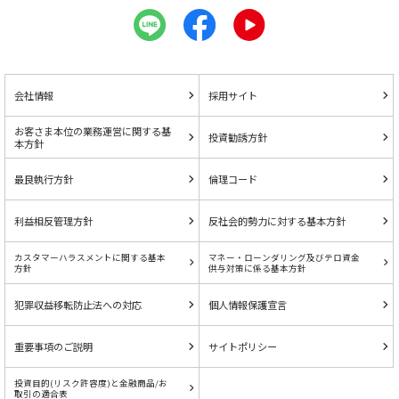
会社情報
採用サイト
お客さま本位の業務運営に関する基
投資勧誘方針
本方針
最良執行方針
倫理コード
利益相反管理方針
反社会的勢力に対する基本方針
カスタマーハラスメントに関する基本
マネー・ローンダリング及びテロ資金
方針
供与対策に係る基本方針
犯罪収益移転防止法への対応
個人情報保護宣言
重要事項のご説明
サイトポリシー
投資目的(リスク許容度)と金融商品/お
取引の適合表