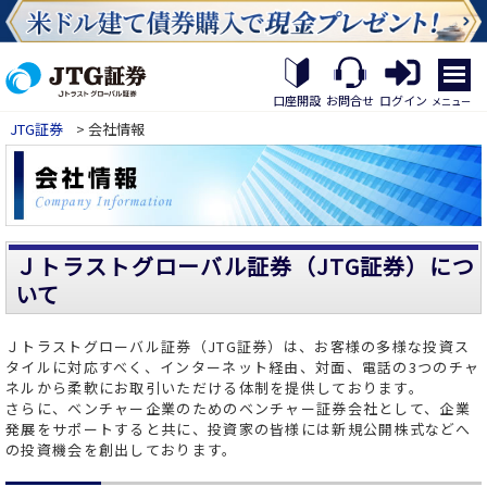
繝｡
繝
口座開設
お問合せ
ログイン
メニュー
九
JTG証券
> 会社情報
Η
繝
ｼ
繧
帝
幕
縺
Ｊトラストグローバル証券（JTG証券）につ
�
いて
Ｊトラストグローバル証券（JTG証券）は、お客様の多様な投資ス
タイルに対応すべく、インターネット経由、対面、電話の3つのチャ
ネルから柔軟にお取引いただける体制を提供しております。
さらに、ベンチャー企業のためのベンチャー証券会社として、企業
発展をサポートすると共に、投資家の皆様には新規公開株式などへ
の投資機会を創出しております。