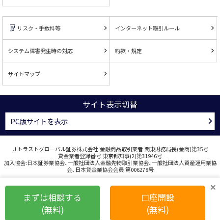
リスク・手数料等
インターネット取引ルール
システム障害発生時の対応
約款・規定
サイトマップ
サイト表示切替
PC版サイトを表示
Ｊトラストグローバル証券株式会社 金融商品取引業者 関東財務局長(金商)第35号
貸金業者登録番号 東京都知事(2)第31946号
加入協会:日本証券業協会､一般社団法人金融先物取引業協会､一般社団法人資産運用業協
会､日本貸金業協会会員 第006278号
COPYRIGHT © J TRUST GLOBAL SECURITIES CO., LTD. ALL RIGHTS RESERVED.
×
まずは相談する
口座開設
(無料)
(無料)