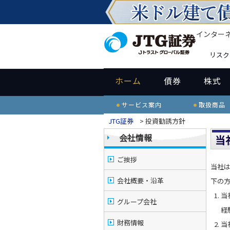
インター
リスク
ホーム
債券
株式
サービス案内
取扱商品
JTG証券
> 投資勧誘方針
会社情報
当
ご挨拶
当社は
会社概要・沿革
下の
当
グループ会社
経
財務情報
当