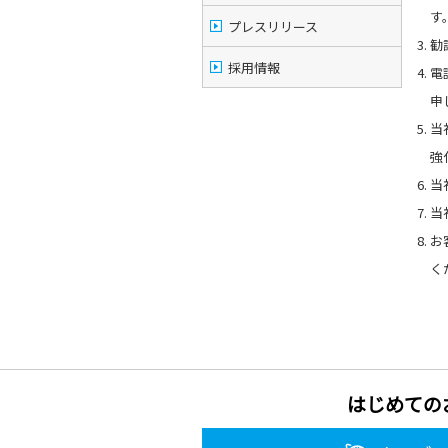
す
プレスリリース
勧
採用情報
電
申
当
強
当
当
お
く
はじめての