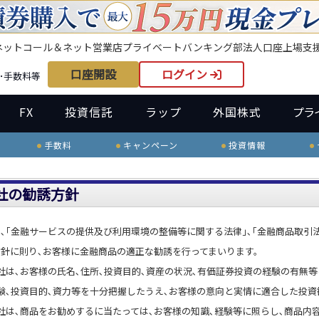
ネット
コール＆ネット
営業店
プライベートバンキング部
法人口座
上場支
口座開設
ログイン
･手数料等
FX
投資信託
ラップ
外国株式
プラ
手数料
キャンペーン
投資情報
社の勧誘方針
､｢金融サービスの提供及び利用環境の整備等に関する法律｣､｢金融商品取引法
方針に則り､お客様に金融商品の適正な勧誘を行ってまいります。
社は､お客様の氏名､住所､投資目的､資産の状況､有価証券投資の経験の有無等
験､投資目的､資力等を十分把握したうえ､お客様の意向と実情に適合した投資
社は､商品をお勧めするに当たっては､お客様の知識､経験等に照らし､商品内