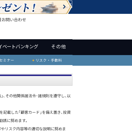
×
援
お問い合わせ
イベートバンキング
その他
セミナー
リスク・手数料
｣､その他関係諸法令･諸規則を遵守し､以
を記載した｢顧客カード｣を備え置き､投資
勧誘に努めます。
容やリスク内容等の適切な説明に努めま