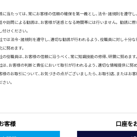
。
誘に当たっては､常にお客様の信頼の確保を第一義とし､法令･諸規則を遵守し
話や訪問による勧誘は､お客様が迷惑となる時間帯には行いません。勧誘に際
し付けください。
社では法令･諸規則を遵守し､適切な勧誘が行われるよう､役職員に対し十分な
化に努めます。
社の役職員は､お客様の信頼に沿うべく､常に知識技能の修得､研鑚に努めます
社は､お客様の判断と責任において取引が行われるよう､適切な情報提供に努
客様のお取引について､お気づきの点がございましたら､お取引店､またはお客
ださい。
お客様
口座を