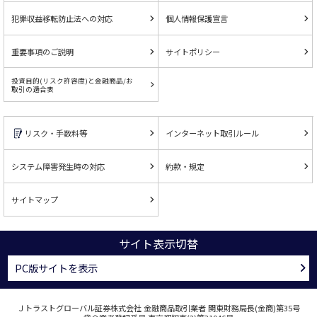
犯罪収益移転防止法への対応
個人情報保護宣言
重要事項のご説明
サイトポリシー
投資目的(リスク許容度)と金融商品/お
取引の適合表
リスク・手数料等
インターネット取引ルール
システム障害発生時の対応
約款・規定
サイトマップ
サイト表示切替
PC版サイトを表示
Ｊトラストグローバル証券株式会社 金融商品取引業者 関東財務局長(金商)第35号