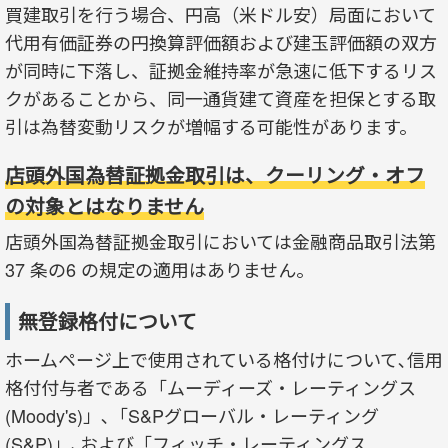
買建取引を行う場合、円高（米ドル安）局面において
代用有価証券の円換算評価額および建玉評価額の双方
が同時に下落し、証拠金維持率が急速に低下するリス
クがあることから、同一通貨建て資産を担保とする取
引は為替変動リスクが増幅する可能性があります。
店頭外国為替証拠金取引は、クーリング・オフ
の対象とはなりません
店頭外国為替証拠金取引においては金融商品取引法第
37 条の6 の規定の適用はありません。
無登録格付について
ホームページ上で使用されている格付けについて､信用
格付付与者である「ムーディーズ・レーティングス
(Moody's)」､「S&Pグローバル・レーティング
(S&P)」､および「フィッチ・レーティングス