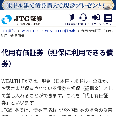
繝｡
繝
メニュー
口座開設
お問合せ
ログイン
九
JTG証券
>
WEALTH FX
>
WEALTH FXの証拠金
> 代用有価証券（担保に
Η
利用できる債券）
繝
ｼ
代用有価証券（担保に利用できる債
繧
帝
券）
幕
縺
�
WEALTH FXでは、現金（日本円・米ドル）のほか、
お客さまが保有されている債券を担保（証拠金）とし
て差し入れることができます。これを「代用有価証
券」といいます。
JTG証券では、債券価格および外国証券の場合の為替