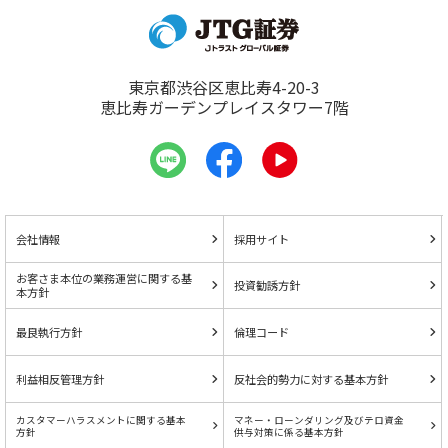
東京都渋谷区恵比寿4-20-3
恵比寿ガーデンプレイスタワー7階
会社情報
採用サイト
お客さま本位の業務運営に関する基
投資勧誘方針
本方針
最良執行方針
倫理コード
利益相反管理方針
反社会的勢力に対する基本方針
カスタマーハラスメントに関する基本
マネー・ローンダリング及びテロ資金
方針
供与対策に係る基本方針