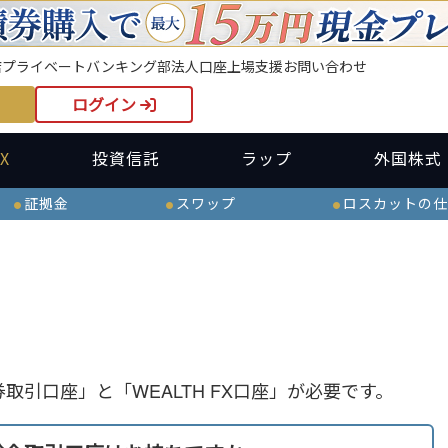
店
プライベートバンキング部
法人口座
上場支援
お問い合わせ
ログイン
X
投資信託
ラップ
外国株式
証拠金
スワップ
ロスカットの仕
券取引口座」と「WEALTH FX口座」が必要です。