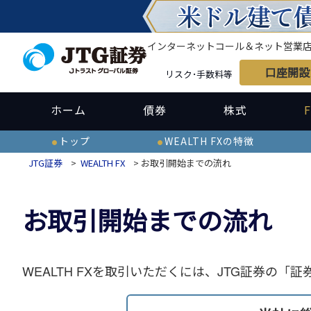
インターネット
コール＆ネット
営業
口座開設
リスク･手数料等
ホーム
債券
株式
F
トップ
WEALTH FXの特徴
JTG証券
>
WEALTH FX
> お取引開始までの流れ
お取引開始までの流れ
WEALTH FXを取引いただくには、JTG証券の「証