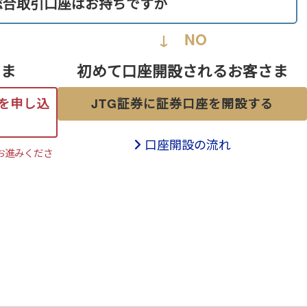
総合取引口座はお持ちですか
↓ NO
さま
初めて口座開設される
お客さま
を申し込
JTG証券に
証券口座を
開設する
口座開設の流れ
お進みくださ