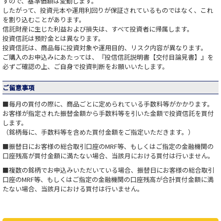
すので、基準価額は変動します。
したがって、投資元本や運用利回りが保証されているものではなく、これ
を割り込むことがあります。
信託財産に生じた利益および損失は、すべて投資者に帰属します。
投資信託は預貯金とは異なります。
投資信託は、商品毎に投資対象や運用目的、リスク内容が異なります。
ご購入のお申込みにあたっては、『投信信託説明書【交付目論見書】』を
必ずご確認の上、ご自身で投資判断をお願いいたします。
ご留意事項
■毎月の買付の際に、商品ごとに定められている手数料等がかかります。
お客様が指定された振替金額から手数料等を引いた金額で投資信託を買付
します。
（銘柄毎に、手数料等を含めた買付金額をご指定いただきます。）
■振替日にお客様の総合取引口座のMRF等、もしくはご指定の金融機関の
口座残高が買付金額に満たない場合、当該月における買付は行いません。
■複数の銘柄でお申込みいただいている場合、振替日にお客様の総合取引
口座のMRF等、もしくはご指定の金融機関の口座残高が合計買付金額に満
たない場合、当該月における買付は行いません。