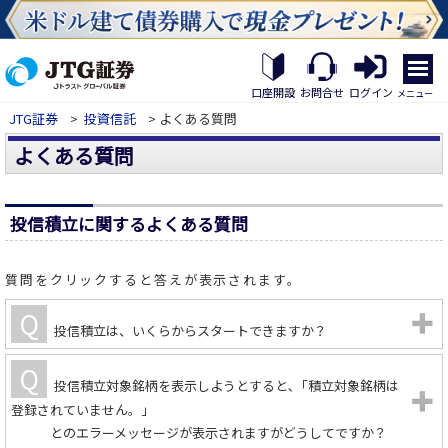
繝｡
繝
口座開設
お問合せ
ログイン
メニュー
九
JTG証券
>
投資信託
> よくある質問
Η
繝
よくある質問
ｼ
繧
帝
幕
投信積立に関するよくある質問
縺
�
質問をクリックすると答えが表示されます。
投信積立は、いくらからスタートできますか？
投信積立対象銘柄を表示しようとすると､「積立対象銘柄は
登録されていません。」
とのエラーメッセージが表示されますがどうしてですか？