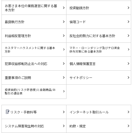
お客さま本位の業務運営に関する基
投資勧誘方針
本方針
最良執行方針
倫理コード
利益相反管理方針
反社会的勢力に対する基本方針
カスタマーハラスメントに関する基本
マネー・ローンダリング及びテロ資金
方針
供与対策に係る基本方針
犯罪収益移転防止法への対応
個人情報保護宣言
重要事項のご説明
サイトポリシー
投資目的(リスク許容度)と金融商品/お
取引の適合表
リスク・手数料等
インターネット取引ルール
システム障害発生時の対応
約款・規定