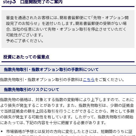
3
step
口座開設完了のご案内
審査を通過されたお客様には､簡易書留郵便にて｢先物・オプション開
設完了のお知らせ」を送付いたします｡簡易書留郵便の受領がない場
合､当社の任意において先物・オプション取引を停止させていただく
可能性がございます｡
予めご了承ください｡
投資にあたっての留意点
指数先物取引・指数オプション取引の手数料について
指数先物取引・指数オプション取引の手数料は
こちら
をご覧ください。
指数先物取引のリスクについて
指数先物の価格は、対象とする指数の変動等により上下しますので、これに
より損失が発生することがあります。また、指数先物取引は、少額の証拠金
で当該証拠金の額を上回る取引を行うことができることから、時として多額
の損失が発生する可能性を有しています。したがって、指数先物取引の開始
にあたっては､下記の内容を十分に把握する必要があります。
市場価格が予想とは反対の方向に変化したときには、短期間のうちに証