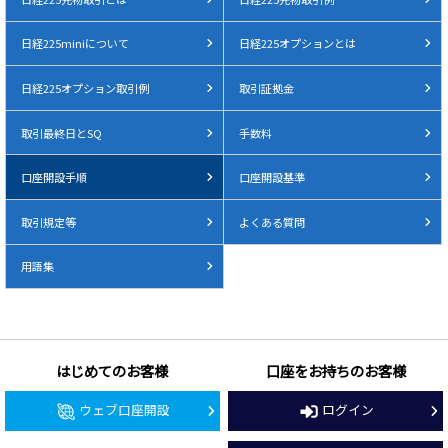
日経225miniについて
日経225オプションとは
日経225オプション取引例
取引証拠金
取引最終日とSQ
手数料
口座開設手順
口座開設基準
取引規定等
よくある質問
用語集
はじめてのお客様
口座をお持ちのお客様
ウェブ口座開設
ログイン