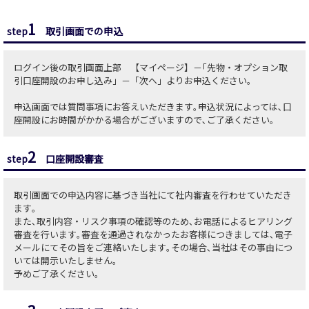
1
step
取引画面での申込
ログイン後の取引画面上部 【マイページ】－｢先物・オプション取
引口座開設のお申し込み」－「次へ」よりお申込ください｡
申込画面では質問事項にお答えいただきます｡申込状況によっては､口
座開設にお時間がかかる場合がございますので､ご了承ください｡
2
step
口座開設審査
取引画面での申込内容に基づき当社にて社内審査を行わせていただき
ます｡
また､取引内容・リスク事項の確認等のため､お電話によるヒアリング
審査を行います｡審査を通過されなかったお客様につきましては､電子
メールにてその旨をご連絡いたします｡その場合､当社はその事由につ
いては開示いたしません｡
予めご了承ください｡