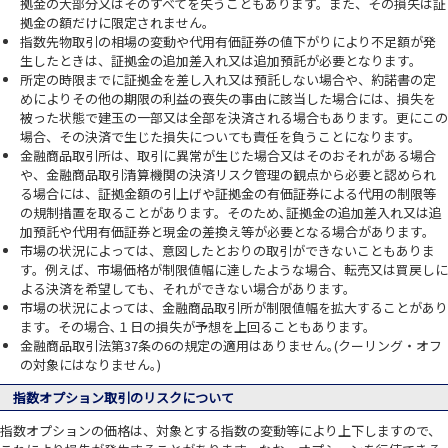
拠金の大部分又はそのすべてを失うこともあります。また、その損失は証
拠金の額だけに限定されません。
指数先物取引の相場の変動や代用有価証券の値下がりにより不足額が発
生したときは、証拠金の追加差入れ又は追加預託が必要となります。
所定の時限までに証拠金を差し入れ又は預託しない場合や、約諾書の定
めによりその他の期限の利益の喪失の事由に該当した場合には、損失を
被った状態で建玉の一部又は全部を決済される場合もあります。更にこの
場合、その決済で生じた損失についても責任を負うことになります。
金融商品取引所は、取引に異常が生じた場合又はそのおそれがある場合
や、金融商品取引清算機関の決済リスク管理の観点から必要と認められ
る場合には、証拠金額の引上げや証拠金の有価証券による代用の制限等
の規制措置を取ることがあります。そのため､証拠金の追加差入れ又は追
加預託や代用有価証券と現金の差換え等が必要となる場合があります。
市場の状況によっては、意図したとおりの取引ができないこともありま
す。例えば、市場価格が制限値幅に達したような場合、転売又は買戻しに
よる決済を希望しても、それができない場合があります。
市場の状況によっては、金融商品取引所が制限値幅を拡大することがあり
ます。その場合､１日の損失が予想を上回ることもあります。
金融商品取引法第37条の6の規定の適用はありません｡(クーリング・オフ
の対象にはなりません｡)
指数オプション取引のリスクについて
指数オプションの価格は、対象とする指数の変動等により上下しますので、