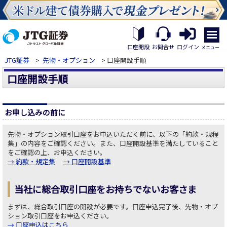
繝｡
繝
口座開設
お問合せ
ログイン
メニュー
九
JTG証券
>
先物・オプション
> 口座開設手順
Η
繝
口座開設手順
ｼ
繧
帝
幕
お申し込みの前に
縺
�
先物・オプション取引口座をお申込いただく前に、以下の「約款・規程
集」の内容をご確認ください。また、口座開設基準を満たしていること
をご確認の上、お申込ください。
→ 約款・規定集
→ 口座開設基準
当社に総合取引口座をお持ちでないお客さま
まずは、総合取引口座の開設が必要です。口座申込完了後、先物・オプ
ション取引口座をお申込ください。
→ 口座申込はこちら