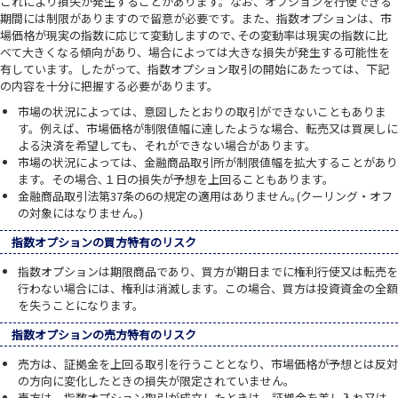
これにより損失が発生することがあります。なお、オプションを行使できる
期間には制限がありますので留意が必要です。また、指数オプションは、市
場価格が現実の指数に応じて変動しますので､その変動率は現実の指数に比
べて大きくなる傾向があり、場合によっては大きな損失が発生する可能性を
有しています。したがって、指数オプション取引の開始にあたっては、下記
の内容を十分に把握する必要があります。
市場の状況によっては、意図したとおりの取引ができないこともありま
す。例えば、市場価格が制限値幅に達したような場合、転売又は買戻しに
よる決済を希望しても、それができない場合があります。
市場の状況によっては、金融商品取引所が制限値幅を拡大することがあり
ます。その場合､１日の損失が予想を上回ることもあります。
金融商品取引法第37条の6の規定の適用はありません｡(クーリング・オフ
の対象にはなりません｡)
指数オプションの買方特有のリスク
指数オプションは期限商品であり、買方が期日までに権利行使又は転売を
行わない場合には、権利は消滅します。この場合、買方は投資資金の全額
を失うことになります。
指数オプションの売方特有のリスク
売方は、証拠金を上回る取引を行うこととなり、市場価格が予想とは反対
の方向に変化したときの損失が限定されていません。
売方は、指数オプション取引が成立したときは、証拠金を差し入れ又は