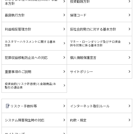
投資勧誘方針
本方針
最良執行方針
倫理コード
利益相反管理方針
反社会的勢力に対する基本方針
カスタマーハラスメントに関する基本
マネー・ローンダリング及びテロ資金
方針
供与対策に係る基本方針
犯罪収益移転防止法への対応
個人情報保護宣言
重要事項のご説明
サイトポリシー
投資目的(リスク許容度)と金融商品/お
取引の適合表
リスク・手数料等
インターネット取引ルール
システム障害発生時の対応
約款・規定
サイトマップ