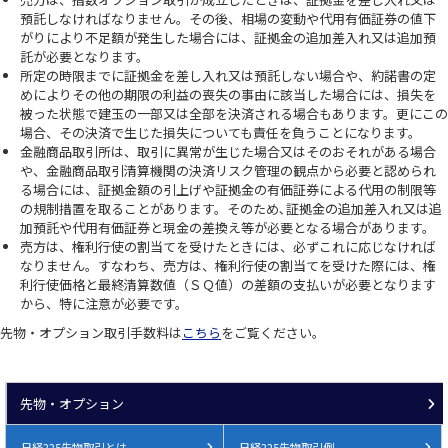
預託しなければなりません。その後、相場の変動や代用有価証券の値下
がりにより不足額が発生した場合には、証拠金の追加差入れ又は追加預
託が必要となります。
所定の時限までに証拠金を差し入れ又は預託しない場合や、約諾書の定
めによりその他の期限の利益の喪失の事由に該当した場合には、損失を
被った状態で建玉の一部又は全部を決済される場合もあります。更にこの
場合、その決済で生じた損失についても責任を負うことになります。
金融商品取引所は、取引に異常が生じた場合又はそのおそれがある場合
や、金融商品取引清算機関の決済リスク管理の観点から必要と認められ
る場合には、証拠金額の引上げや証拠金の有価証券による代用の制限等
の規制措置を取ることがあります。そのため､証拠金の追加差入れ又は追
加預託や代用有価証券と現金の差換え等が必要となる場合があります。
売方は、権利行使の割当てを受けたときには、必ずこれに応じなければ
なりません。すなわち、売方は、権利行使の割当てを受けた際には、権
利行使価格と最終清算数値（ＳＱ値）の差額の支払いが必要となります
から、特に注意が必要です。
先物・オプション取引手数料は
こちら
をご覧ください。
先物・オプション
日経225先物取引とは
日経225先物取引例