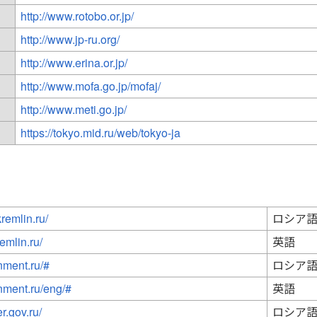
http://www.rotobo.or.jp/
http://www.jp-ru.org/
http://www.erina.or.jp/
http://www.mofa.go.jp/mofaj/
http://www.meti.go.jp/
https://tokyo.mid.ru/web/tokyo-ja
remlin.ru/
ロシア
remlin.ru/
英語
rnment.ru/#
ロシア
rnment.ru/eng/#
英語
er.gov.ru/
ロシア