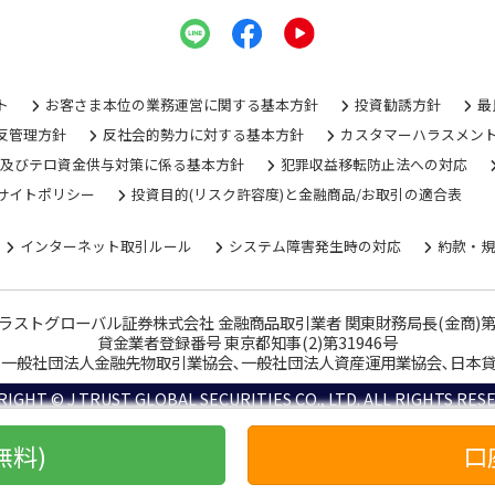
ト
お客さま本位の業務運営に関する基本方針
投資勧誘方針
最
反管理方針
反社会的勢力に対する基本方針
カスタマーハラスメン
グ及びテロ資金供与対策に係る基本方針
犯罪収益移転防止法への対応
サイトポリシー
投資目的(リスク許容度)と金融商品/お取引の適合表
インターネット取引ルール
システム障害発生時の対応
約款・
ラストグローバル証券株式会社 金融商品取引業者 関東財務局長(金商)第
貸金業者登録番号 東京都知事(2)第31946号
､一般社団法人金融先物取引業協会､一般社団法人資産運用業協会､日本貸金業
IGHT © J TRUST GLOBAL SECURITIES CO., LTD. ALL RIGHTS RES
無料)
口