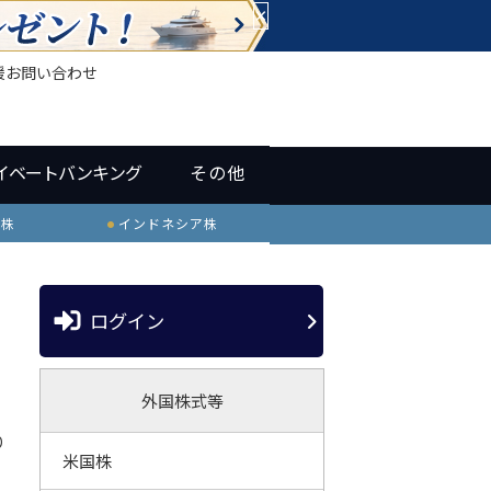
×
援
お問い合わせ
イベートバンキング
その他
ル株
インドネシア株
ログイン
外国株式等
り
米国株