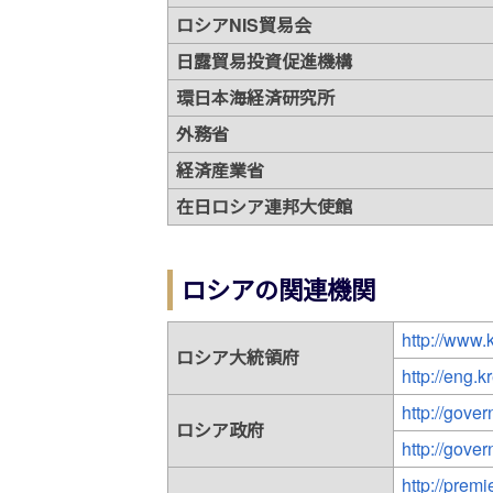
ロシアNIS貿易会
日露貿易投資促進機構
環日本海経済研究所
外務省
経済産業省
在日ロシア連邦大使館
ロシアの関連機関
http://www.k
ロシア大統領府
http://eng.k
http://gove
ロシア政府
http://gove
http://premi