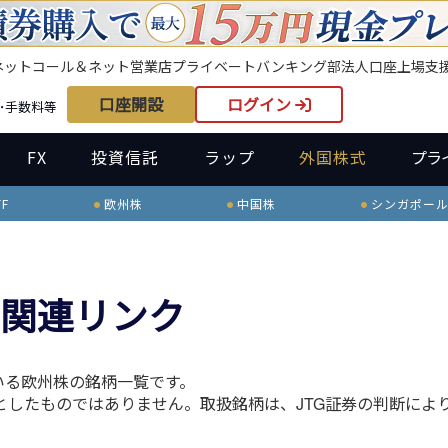
ネット
コール＆ネット
営業店
プライベートバンキング部
法人口座
上場支
口座開設
ログイン
･手数料等
FX
投資信託
ラップ
外国株式
プラ
F
欧州株
中国株
シンガポー
関連リンク
いる欧州株の銘柄一覧です。
としたものではありません。取扱銘柄は、JTG証券の判断によ