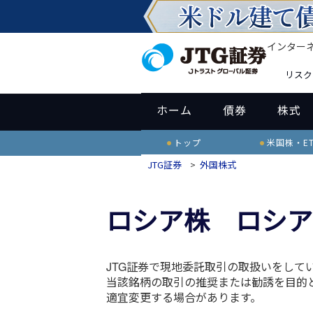
インター
リスク
ホーム
債券
株式
トップ
米国株・ET
JTG証券
>
外国株式
ロシア株 ロシア
JTG証券で現地委託取引の取扱いをして
当該銘柄の取引の推奨または勧誘を目的
適宜変更する場合があります。