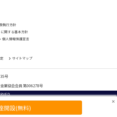
良執行方針
トに関する基本方針
個人情報保護宣言
規定
サイトマップ
35号
協会会員 第006278号
ERVED.
×
座開設
(無料)