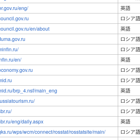
er.gov.ru/eng/
英語
council.gov.ru
ロシア
council.gov.ru/en/about
英語
duma.gov.ru
ロシア
infin.ru/
ロシア
nfin.ru/en/
英語
economy.gov.ru
ロシア
mid.ru
ロシア
mid.ru/brp_4.nsf/main_eng
英語
russiatourism.ru/
ロシア
br.ru/
ロシア
cbr.ru/eng/daily.aspx
英語
gks.ru/wps/wcm/connect/rosstat/rosstatsite/main/
ロシア