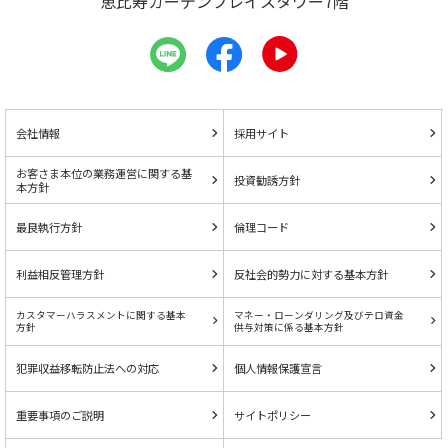
恵比寿ガーデンプレイスタワー7階
会社情報
採用サイト
お客さま本位の業務運営に関する基
投資勧誘方針
本方針
最良執行方針
倫理コード
利益相反管理方針
反社会的勢力に対する基本方針
カスタマーハラスメントに関する基本
マネー・ローンダリング及びテロ資金
方針
供与対策に係る基本方針
犯罪収益移転防止法への対応
個人情報保護宣言
重要事項のご説明
サイトポリシー