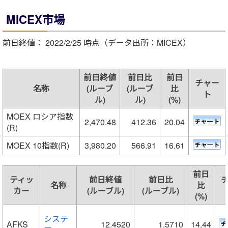
MICEX市場
前日終値： 2022/2/25 時点（データ出所：MICEX）
前日終値
前日比
前日
チャー
名称
(ルーブ
(ルーブ
比
ト
ル)
ル)
(%)
MOEX ロシア指数
2,470.48
412.36
20.04
(R)
MOEX 10指数(R)
3,980.20
566.91
16.61
前日
ティッ
前日終値
前日比
名称
比
カー
(ルーブル)
(ルーブル)
(%)
システ
AFKS
12.4520
1.5710
14.44