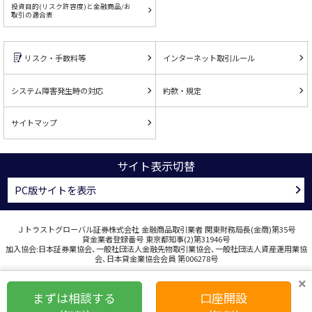
投資目的(リスク許容度)と金融商品/お
取引の適合表
リスク・手数料等
インターネット取引ルール
システム障害発生時の対応
約款・規定
サイトマップ
サイト表示切替
PC版サイトを表示
Ｊトラストグローバル証券株式会社 金融商品取引業者 関東財務局長(金商)第35号
貸金業者登録番号 東京都知事(2)第31946号
加入協会:日本証券業協会､一般社団法人金融先物取引業協会､一般社団法人資産運用業協
会､日本貸金業協会会員 第006278号
COPYRIGHT © J TRUST GLOBAL SECURITIES CO., LTD. ALL RIGHTS RESERVED.
×
まずは相談する
口座開設