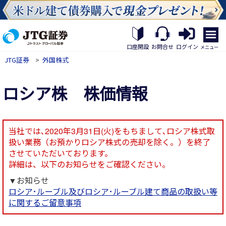
繝｡
繝
口座開設
お問合せ
ログイン
メニュー
九
JTG証券
>
外国株式
Η
繝
ｼ
ロシア株 株価情報
繧
帝
幕
縺
�
当社では､2020年3月31日(火)をもちまして､ロシア株式取
扱い業務（お預かりロシア株式の売却を除く。）を終了
させていただいております。
詳細は、以下のお知らせをご確認ください。
▼お知らせ
ロシア･ルーブル及びロシア･ルーブル建て商品の取扱い等
に関するご留意事項