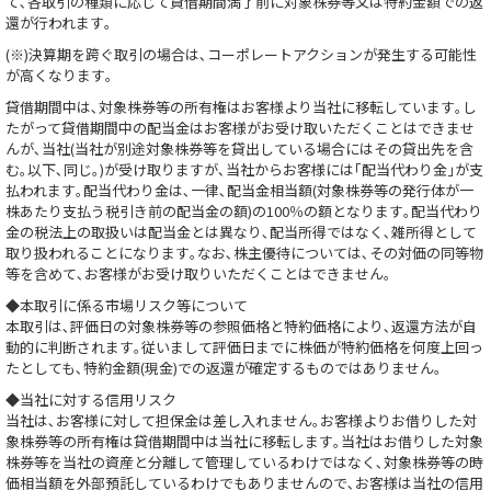
て､各取引の種類に応じて貸借期間満了前に対象株券等又は特約金額での返
還が行われます｡
(※)決算期を跨ぐ取引の場合は､コーポレートアクションが発生する可能性
が高くなります｡
貸借期間中は､対象株券等の所有権はお客様より当社に移転しています｡し
たがって貸借期間中の配当金はお客様がお受け取いただくことはできませ
んが､当社(当社が別途対象株券等を貸出している場合にはその貸出先を含
む｡以下､同じ｡)が受け取りますが､当社からお客様には｢配当代わり金｣が支
払われます｡配当代わり金は､一律､配当金相当額(対象株券等の発行体が一
株あたり支払う税引き前の配当金の額)の100％の額となります｡配当代わり
金の税法上の取扱いは配当金とは異なり､配当所得ではなく､雑所得として
取り扱われることになります｡なお､株主優待については､その対価の同等物
等を含めて､お客様がお受け取りいただくことはできません｡
◆本取引に係る市場リスク等について
本取引は､評価日の対象株券等の参照価格と特約価格により､返還方法が自
動的に判断されます｡従いまして評価日までに株価が特約価格を何度上回っ
たとしても､特約金額(現金)での返還が確定するものではありません｡
◆当社に対する信用リスク
当社は､お客様に対して担保金は差し入れません｡お客様よりお借りした対
象株券等の所有権は貸借期間中は当社に移転します｡当社はお借りした対象
株券等を当社の資産と分離して管理しているわけではなく､対象株券等の時
価相当額を外部預託しているわけでもありませんので､お客様は当社の信用