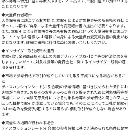
象株券等は特定口座に再度入庫することは出来ず､一般口座でお預かりする
こととなります
◆大量保有者報告
大量保有者に該当するお客様は､本取引による対象株券等の所有権の移転に
伴って､お客様ご自身による大量保有変更報告書の提出が必要となります｡
また､本取引による対象株券等の所有権の移転に伴って大量保有者に該当す
ることとなるお客様も､お客様ご自身による大量保有変更報告書の提出が必
要となります｡詳細は事前に各財務局にお問い合わせください｡
◆インサイダー取引規制の適用
本取引は､金融商品取引法上の店頭デリバティブ取引と同等の経済効果を有
します｡したがって､対象株券等の発行会社に関するインサイダー規制の適
用を受けます｡
◆市場で参考価格で取引が成立していても取引不成立になる場合があるこ
と
ディスカッションシート(お引合表)の参考情報に基づき決められた条件にお
客様が同意され､お取引のお申込みのご意向を提示された後に対象株券等が
市場において､当該同意条件における対象株券等の参考価格と同じか又は上
回った価格で取引が成立している場合でも､そのことによって当社がお取引
のお申込みを受諾(約定)するとは限らず､個別取引が成立しない場合があり
ます｡
◆貸借料の増額が行われる場合
ディスカッションシート(引合表)の参考情報に基づき決められた条件にお客