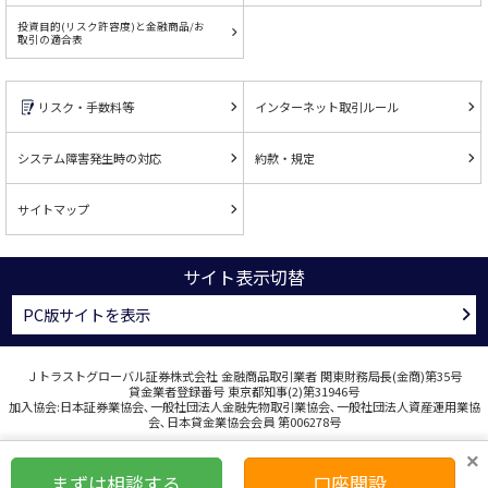
投資目的(リスク許容度)と金融商品/お
取引の適合表
リスク・手数料等
インターネット取引ルール
システム障害発生時の対応
約款・規定
サイトマップ
サイト表示切替
PC版サイトを表示
Ｊトラストグローバル証券株式会社 金融商品取引業者 関東財務局長(金商)第35号
貸金業者登録番号 東京都知事(2)第31946号
加入協会:日本証券業協会､一般社団法人金融先物取引業協会､一般社団法人資産運用業協
会､日本貸金業協会会員 第006278号
COPYRIGHT © J TRUST GLOBAL SECURITIES CO., LTD. ALL RIGHTS RESERVED.
×
まずは相談する
口座開設