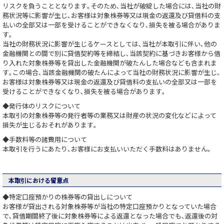
リスクを負うこととなります｡そのため､当社が破綻した場合には､当社の財
務状況等に影響が生じ､お客様は対象株券等又は現金の返還及び貸借料の支
払いの全部又は一部を受けることができなくなり､損失を被る場合がありま
す｡
当社の財務状況に影響が生じるケースとしては､当社が本取引に伴い､他の
金融機関との間で別に貸借契約等を締結し､当該契約に基づきお客様から借
り入れた対象株券等を貸出した金融機関が破たんした場合なども含まれま
す｡この場合､当該金融機関の破たんによって当社の財務状況に影響が生じ､
お客様は対象株券等又は現金の返還及び貸借料の支払いの全部又は一部を
受けることができなくなり､損失を被る場合があります｡
◆発行体のリスクについて
本取引の対象株券等の発行者等の業務又は財産の状況の変化などによって
損失が生じるおそれがあります｡
◆手数料等の諸費用について
本取引を行うにあたり､お客様にお支払いいただく手数料はありません｡
本取引における留意点
◆特定口座預かりの株券等の貸出しについて
お客様が貸出される対象株券等が当社の特定口座預かりとなっていた場合
で､貸借期間終了後に対象株券等による返還となった場合でも､返還後の対