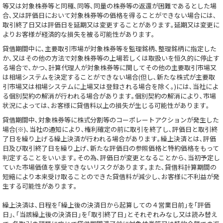
等又は対象株券等と同種､同等､同量の株券等の返還が困難であるとした場
合､又は評価日において対象株券等の価格を得ることができない場合には､
取引終了日又は評価日を延期又は変更することがあります｡延期又は変更に
よりお客様が経済的な損失を被る可能性があります｡
貸借期間中に､主要取引市場が対象株券等を監理銘柄､整理銘柄に指定した
か､又はその他の方法で対象株券等の上場若しくは取扱いを恒久的に停止す
る場合で､かつ､計算代理人が対象株券等に関してその他の主要取引市場又
は相場システムを決定することができない場合(但し､新たな株式が主要取
引市場又は相場システムに上場又は登録される場合を除く｡)には､当社によ
る個別契約の解消が行われる場合があります｡個別契約の解消により､市場
状況によっては､お客様に貸借料以上の損失が生じる可能性があります｡
貸借期間中､対象株券等に株式分割等のコーポレートアクションが発生した
場合(※)､当社の通知により､権利確定の前に取引を終了し､評価日と取引終
了日を繰り上げる繰上決済が行われる場合があります｡繰上決済とは､評価
日及び取引終了日を繰り上げ､新たな評価日の参照価格と特約価格をもって
判定することをいいます｡その為､評価日が変更となることから､当初予定し
ていた市場価値を享受できないリスクがあります｡また､貸借料計算期間の
短縮により本来受け取ることのできた貸借料が減少し､お客様に不利益が発
生する可能性があります｡
繰上決済は､日程を｢繰上後の決済日から起算しての４営業日前｣を｢評価
日｣､｢当該繰上後の決済日｣を｢取引終了日｣とそれぞれみなし又は読み替え