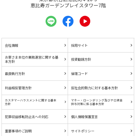
恵比寿ガーデンプレイスタワー7階
会社情報
採用サイト
お客さま本位の業務運営に関する基
投資勧誘方針
本方針
最良執行方針
倫理コード
利益相反管理方針
反社会的勢力に対する基本方針
カスタマーハラスメントに関する基本
マネー・ローンダリング及びテロ資金
方針
供与対策に係る基本方針
犯罪収益移転防止法への対応
個人情報保護宣言
重要事項のご説明
サイトポリシー