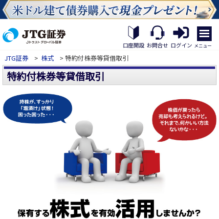
繝｡
繝
口座開設
お問合せ
ログイン
メニュー
九
JTG証券
>
株式
> 特約付株券等貸借取引
Η
繝
特約付株券等貸借取引
ｼ
繧
帝
幕
縺
�