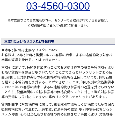
03-4560-0300
※本支店などの営業店及びコールセンターでお取引されているお客様は､
お取引店の担当者又は窓口にご照会下さい｡
本取引におけるリスク及び手数料等
◆本取引に係る主要なリスクについて
お客様は､本取引の取引期間中に､お客様の請求による中途解約及び対象株
券等の返還を受けることはできません｡
本取引において､特約を付加することでお客様は通常の株券等貸借取引より
も高い貸借料をお受け取りいただくことができるというメリットがある反
面､評価日に対象株券等の参照価格が特約価格を上回っていても､特約価格
を超える市場価格を享受することができないことや､個別取引の貸借期間中
においては､お客様の請求による中途解約及び株券等の返還を受けられない
ことから､貸借期間中の対象株券等の価格変動リスクに対して当該対象株券
等の売却による対応はできない等のリスク又はデメリットがあります｡
貸借期間中に対象株券等に関して､主要取引市場もしくは株式会社証券保管
振替機構において生じた天災地変､経済事情の激変､取引市場等におけるシ
ステム障害､その他当社及びお客様の責めに帰さない事由により､対象株券