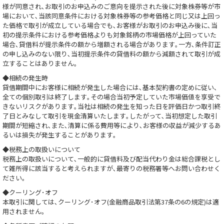
様が同意され､お取引のお申込みのご意向を提示された後に対象株券等が市
場において､当該同意条件における対象株券等の参考価格と同じ又は上回っ
た価格で取引が成立している場合でも､お客様がお取引のお申込み後に､当
初の提示条件における参考価格よりも対象銘柄の市場価格が上回っていた
場合､貸借料が提示条件の額から増額される場合があります｡一方､条件訂正
の申し込みのない限り､当初提示条件の貸借料の額から減額されて取引が成
立することはありません｡
◆相続の発生時
貸借期間中にお客様に相続が発生した場合には､基本契約書の定めに従い､
全ての個別取引は終了します｡その場合当初予定していた市場価値を享受で
きないリスクがあります｡当社は相続の発生を知った日を評価日かつ取引終
了日とみなして取引を現金清算いたします｡したがって､当初想定した取引
期間が短縮され､また､清算に係る費用等により､お客様の収益が減少するあ
るいは損失が発生することがあります｡
◆税務上の取扱いについて
税務上の取扱いについて､一般的に貸借料及び配当代わり金は総合課税とし
て雑所得に該当すると考えられますが､最寄りの税務署等へお問い合わせく
ださい｡
◆クーリング･オフ
本取引に関しては､クーリング･オフ(金融商品取引法第37条の6の規定)は適
用されません｡