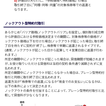
b)
評価日の大引けに､『参照価格＜特約価格』の場合
取引終了日に”同種･同等･同量”の対象株券等での返還と
なります｡
ノックアウト型特約付取引
あらかじめ｢バリア価格(ノックアウトバリア)｣を設定し､個別取引成立時
から評価日における参照価格決定までの期間に､ 対象株券等の価格がノ
ックアウト価格以下を付けた場合(ノックアウトが起こった場合)､取引終
了日を待たずに契約が 終了し､株券等で早期に返還されるタイプです｡
(通常､ノックアウトが起こった日から起算して４営業日目に返還が行わ
れます｡)
所定の期間中にノックアウトが起こった場合は､貸借期間が短縮されます
が､お受け取りいただける貸借料は当初の契約 条件通り減額されずに支
払われます｡
所定の期間中にノックアウトが起こらなかった場合は､プレーン型特約付
取引と同様に取引終了日に支払われます｡
返還方法が｢株券等での返還｣になるか｢現金でのお支払い｣になるかは､
以下の条件によって決定されます｡
ノックアウトの条件を付加することによって､プレーン型特約付取引と比
較して貸借料が少なくなります｡