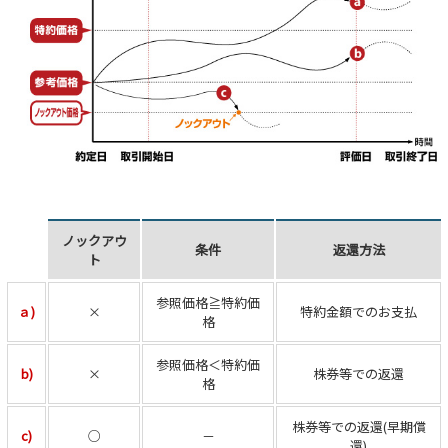
ノックアウ
条件
返還方法
ト
参照価格≧特約価
ａ)
×
特約金額でのお支払
格
参照価格＜特約価
b)
×
株券等での返還
格
株券等での返還(早期償
c)
○
－
還)