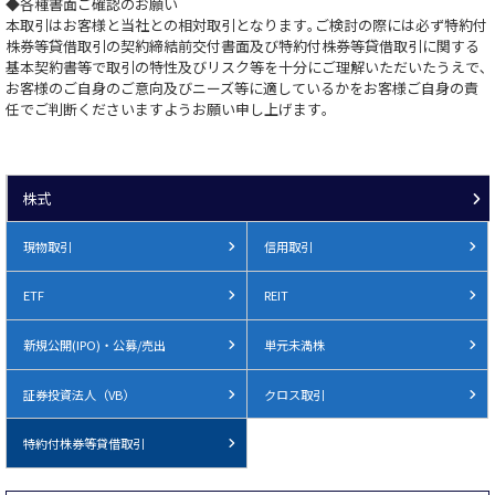
◆各種書面ご確認のお願い
本取引はお客様と当社との相対取引となります｡ご検討の際には必ず特約付
株券等貸借取引の契約締結前交付書面及び特約付株券等貸借取引に関する
基本契約書等で取引の特性及びリスク等を十分にご理解いただいたうえで､
お客様のご自身のご意向及びニーズ等に適しているかをお客様ご自身の責
任でご判断くださいますようお願い申し上げます｡
株式
現物取引
信用取引
ETF
REIT
新規公開(IPO)・公募/売出
単元未満株
証券投資法人（VB）
クロス取引
特約付株券等貸借取引