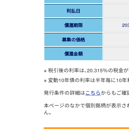
利払日
20
償還期限
募集の価格
償還金額
※ 税引後の利率は､20.315％の
※ 変動10年債の利率は半年毎に10
発行条件の詳細は
こちら
からもご確
本ページのなかで個別銘柄が表示さ
ん。