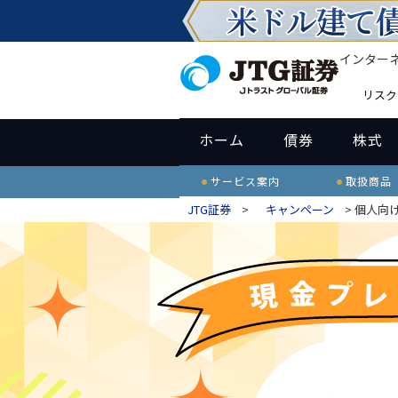
インター
リスク
ホーム
債券
株式
サービス案内
取扱商品
JTG証券
>
キャンペーン
> 個人向