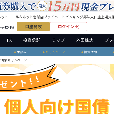
ネット
コール＆ネット
営業店
プライベートバンキング部
法人口座
上場支
口座開設
ログイン
･手数料等
FX
投資信託
ラップ
外国株式
プラ
手数料
キャンペーン
投資情報
け国債キャンペーン