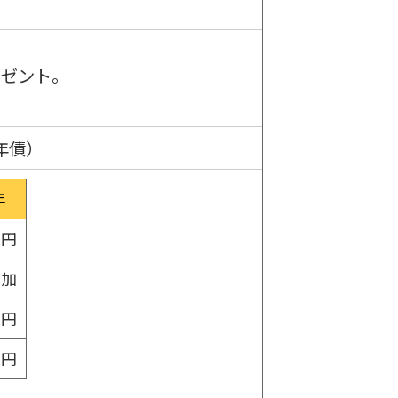
レゼント。
年債）
年
0円
追加
0円
0円