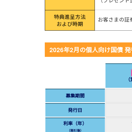
（プレゼント
特典進呈方法
お客さまの証
および時期
2026年2月の個人向け国債 
（
募集期間
発行日
利率（年）
（税引後）