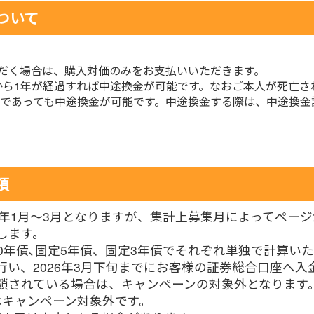
ついて
だく場合は、購入対価のみをお支払いいただきます。
行から1年が経過すれば中途換金が可能です。なおご本人が死亡
であっても中途換金が可能です。中途換金する際は、中途換金調
項
6年1月～3月となりますが、集計上募集月によってペー
します。
0年債､固定5年債、固定3年債でそれぞれ単独で計算い
行い、2026年3月下旬までにお客様の証券総合口座へ
鎖されている場合は、キャンペーンの対象外となります
はキャンペーン対象外です。