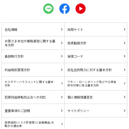
会社情報
採用サイト
お客さま本位の業務運営に関する基
投資勧誘方針
本方針
最良執行方針
倫理コード
利益相反管理方針
反社会的勢力に対する基本方針
カスタマーハラスメントに関する基本
マネー・ローンダリング及びテロ資金
方針
供与対策に係る基本方針
犯罪収益移転防止法への対応
個人情報保護宣言
重要事項のご説明
サイトポリシー
投資目的(リスク許容度)と金融商品/お
取引の適合表