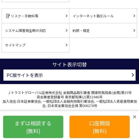
リスク・手数料等
インターネット取引ルール
システム障害発生時の対応
約款・規定
サイトマップ
サイト表示切替
PC版サイトを表示
Ｊトラストグローバル証券株式会社 金融商品取引業者 関東財務局長(金商)第35号
貸金業者登録番号 東京都知事(2)第31946号
加入協会:日本証券業協会､一般社団法人金融先物取引業協会､一般社団法人資産運用業協
会､日本貸金業協会会員 第006278号
COPYRIGHT © J TRUST GLOBAL SECURITIES CO., LTD. ALL RIGHTS RESERVED.
×
まずは相談する
口座開設
(無料)
(無料)