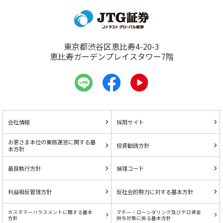
東京都渋谷区恵比寿4-20-3
恵比寿ガーデンプレイスタワー7階
会社情報
採用サイト
お客さま本位の業務運営に関する基
投資勧誘方針
本方針
最良執行方針
倫理コード
利益相反管理方針
反社会的勢力に対する基本方針
カスタマーハラスメントに関する基本
マネー・ローンダリング及びテロ資金
方針
供与対策に係る基本方針