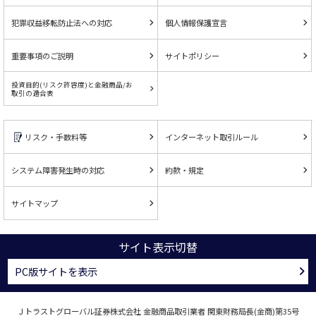
犯罪収益移転防止法への対応
個人情報保護宣言
重要事項のご説明
サイトポリシー
投資目的(リスク許容度)と金融商品/お
取引の適合表
リスク・手数料等
インターネット取引ルール
システム障害発生時の対応
約款・規定
サイトマップ
サイト表示切替
PC版サイトを表示
Ｊトラストグローバル証券株式会社 金融商品取引業者 関東財務局長(金商)第35号