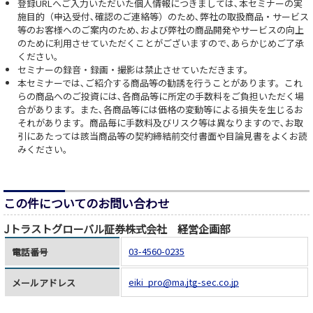
登録URLへご入力いただいた個人情報につきましては､本セミナーの実
施目的（申込受付､確認のご連絡等）のため､弊社の取扱商品・サービス
等のお客様へのご案内のため､および弊社の商品開発やサービスの向上
のために利用させていただくことがございますので､あらかじめご了承
ください。
セミナーの録音・録画・撮影は禁止させていただきます。
本セミナーでは､ご紹介する商品等の勧誘を行うことがあります。これ
らの商品へのご投資には､各商品等に所定の手数料をご負担いただく場
合があります。また､各商品等には価格の変動等による損失を生じるお
それがあります。商品毎に手数料及びリスク等は異なりますので､お取
引にあたっては該当商品等の契約締結前交付書面や目論見書をよくお読
みください。
この件についてのお問い合わせ
Jトラストグローバル証券株式会社 経営企画部
03-4560-0235
電話番号
eiki_pro@ma.jtg-sec.co.jp
メールアドレス