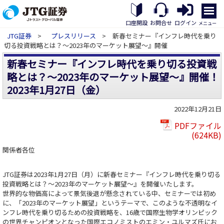
メ
ニ
口座開設
お問合せ
ログイン
メニュー
ュ
JTG証券
>
プレスリリース
> 新春セミナー『インフレ時代を乗り
ー
切る投資戦略とは？～2023年のマーケット展望～』開催
を
開
新春セミナー『インフレ時代を乗り切る投資戦
く
略とは？～2023年のマーケット展望～』開催！
2023年1月27日（金）
2022年12月21日
PDFファイル
(624KB)
関係者各位
JTG証券は2023年1月27日（月）に新春セミナー『インフレ時代を乗り切る
投資戦略とは？～2023年のマーケット展望～』を開催いたします。
世界的な物価高によって景気後退が懸念されている中、セミナーでは初め
に、「2023年のマーケット展望」というテーマで、このような不透明なイ
ンフレ時代を乗り切るための投資戦略を、16歳で国際生物学オリンピック
の世界チャンピオンとなった国際エコノミストのエミン・ユルマズ氏にお