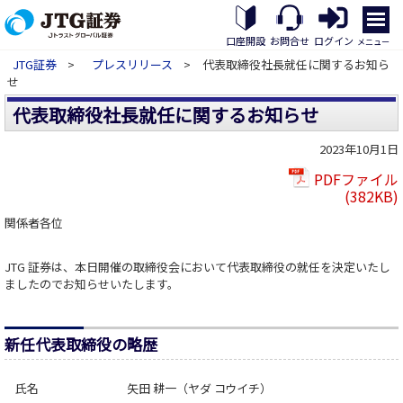
メ
ニ
口座開設
お問合せ
ログイン
メニュー
ュ
JTG証券
>
プレスリリース
> 代表取締役社長就任に関するお知ら
ー
せ
を
開
代表取締役社長就任に関するお知らせ
く
2023年10月1日
PDFファイル
(382KB)
関係者各位
JTG 証券は、本日開催の取締役会において代表取締役の就任を決定いたし
ましたのでお知らせいたします。
新任代表取締役の略歴
氏名
矢田 耕一（ヤダ コウイチ）