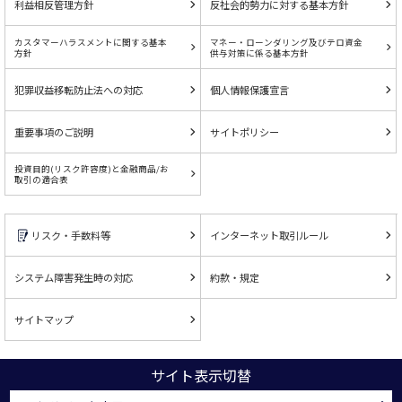
利益相反管理方針
反社会的勢力に対する基本方針
カスタマーハラスメントに関する基本
マネー・ローンダリング及びテロ資金
方針
供与対策に係る基本方針
犯罪収益移転防止法への対応
個人情報保護宣言
重要事項のご説明
サイトポリシー
投資目的(リスク許容度)と金融商品/お
取引の適合表
リスク・手数料等
インターネット取引ルール
システム障害発生時の対応
約款・規定
サイトマップ
サイト表示切替