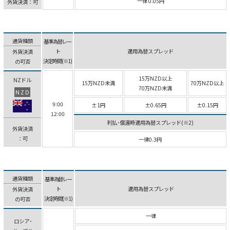
一律 0.05円
外貨決済：可
通貨種類
基準為替レー
ト
適用為替スプレッド
外貨決済
決定時間(※1)
の可否
15万NZD以上
NZドル
15万NZD未満
70万NZD以上
70万NZD未満
NZD
9:00
±1円
±0.65円
±0.15円
12:00
利払･償還時適用為替スプレッド(※2)
外貨決済
：可
一律0.3円
通貨種類
基準為替レー
ト
適用為替スプレッド
外貨決済
決定時間(※1)
の可否
一律
ロシア･