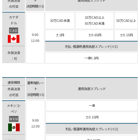
ト
適用為替スプレッド
外貨決済
決定時間(※1)
の可否
カナダ
10万CAD以上
10万CAD未満
50万CAD以上
ドル
50万CAD未満
CAD
9:00
±1円
±0.65円
±0.15円
12:00
利払･償還時適用為替スプレッド(※2)
外貨決済
一律0.3円
：可
通貨種類
基準為替レー
ト
適用為替スプレッド
外貨決済
決定時間(※1)
の可否
メキシコ･
一律
ペソ
±0.15円
MXN
9:00
12:00
利払･償還時適用為替スプレッド(※2)