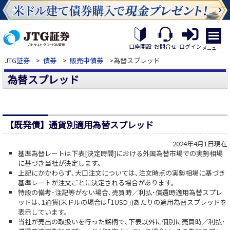
繝｡
繝
口座開設
お問合せ
ログイン
メニュー
九
JTG証券
>
債券
>
販売中債券
>為替スプレッド
Η
繝
為替スプレッド
ｼ
繧
帝
幕
縺
【既発債】通貨別適用為替スプレッド
�
2024年4月1日現在
基準為替レートは下表[決定時間]における外国為替市場での実勢相場
に基づき当社が決定します。
上記にかかわらず､大口注文については､注文時点の実勢相場に基づき
基準レートが注文ごとに決定される場合があります。
特段の備考･注記等がない場合､売買時／利払･償還時適用為替スプレ
ッドは､1通貨(米ドルの場合は｢1USD｣)あたりの適用為替スプレッドを
表示しています。
当社が売出の取扱いを行った銘柄で､下表以外に個別に売買時／利払･