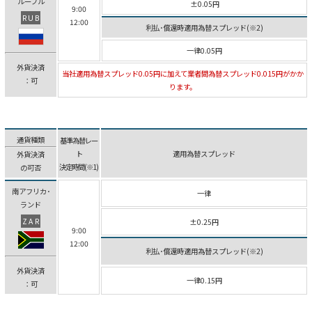
ルーブル
±0.05円
9:00
RUB
12:00
利払･償還時適用為替スプレッド(※2)
一律0.05円
外貨決済
当社適用為替スプレッド0.05円に加えて業者間為替スプレッド0.015円がかか
：可
ります。
通貨種類
基準為替レー
ト
適用為替スプレッド
外貨決済
決定時間(※1)
の可否
南アフリカ･
一律
ランド
ZAR
±0.25円
9:00
12:00
利払･償還時適用為替スプレッド(※2)
外貨決済
一律0.15円
：可