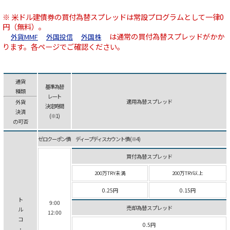
※ 米ドル建債券の買付為替スプレッドは常設プログラムとして一律0
円（無料）。
は通常の買付為替スプレッドがかか
外貨MMF
外国投信
外国株
ります。各ページでご確認ください。
通貨
基準為替
種類
レート
適用為替スプレッド
外貨
決定時間
決済
(※1)
の可否
ゼロクーポン債 ディープ ディスカウント債 (※4)
買付為替スプレッド
200万TRY未満
200万TRY以上
0.25円
0.15円
ト
9:00
売却為替スプレッド
ル
12:00
コ
0.5円
･