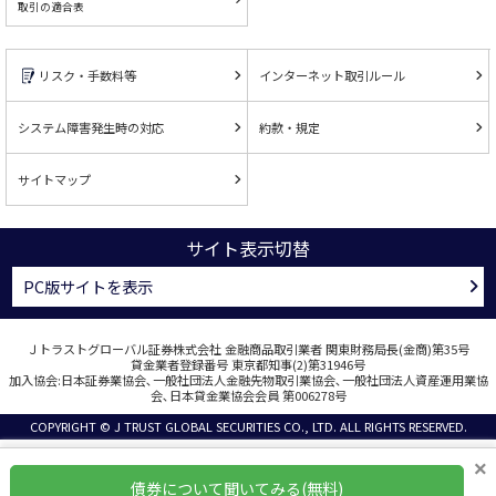
取引の適合表
リスク・手数料等
インターネット取引ルール
システム障害発生時の対応
約款・規定
サイトマップ
サイト表示切替
PC版サイトを表示
Ｊトラストグローバル証券株式会社 金融商品取引業者 関東財務局長(金商)第35号
貸金業者登録番号 東京都知事(2)第31946号
加入協会:日本証券業協会､一般社団法人金融先物取引業協会､一般社団法人資産運用業協
会､日本貸金業協会会員 第006278号
COPYRIGHT © J TRUST GLOBAL SECURITIES CO., LTD. ALL RIGHTS RESERVED.
×
債券について聞いてみる(無料)