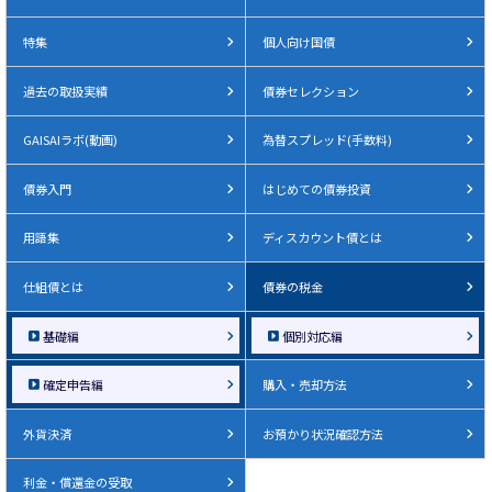
特集
個人向け国債
過去の取扱実績
債券セレクション
GAISAIラボ(動画)
為替スプレッド(手数料)
債券入門
はじめての債券投資
用語集
ディスカウント債とは
仕組債とは
債券の税金
基礎編
個別対応編
確定申告編
購入・売却方法
外貨決済
お預かり状況確認方法
利金・償還金の受取