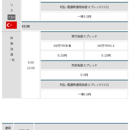
リ
利払･償還時適用為替スプレッド(※2)
ラ
一律 0.5円
TRY
利付債
買付為替スプレッド
外
貨
100万TRY未満
100万TRY以上
決
済
0.25円
0.15円
：可
9:00
売却為替スプレッド
12:00
0.5円
利払･償還時適用為替スプレッド(※2)
一律0.5円
通貨