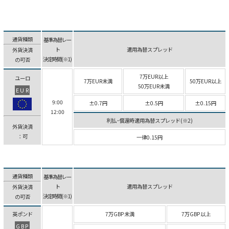
通貨種類
基準為替レー
ト
適用為替スプレッド
外貨決済
決定時間(※1)
の可否
7万EUR以上
ユーロ
7万EUR未満
50万EUR以上
50万EUR未満
EUR
9:00
±0.7円
±0.5円
±0.15円
12:00
利払･償還時適用為替スプレッド(※2)
外貨決済
：可
一律0.15円
通貨種類
基準為替レー
ト
適用為替スプレッド
外貨決済
決定時間(※1)
の可否
英ポンド
7万GBP未満
7万GBP以上
GBP