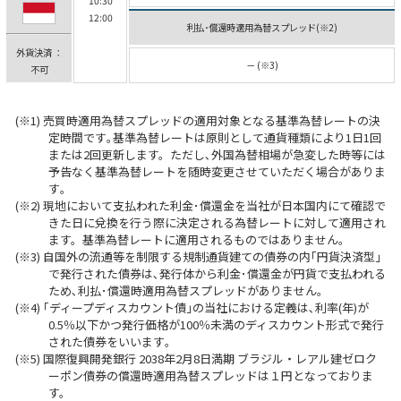
10:30
12:00
利払･償還時適用為替スプレッド(※2)
外貨決済 ：
－ (※3)
不可
売買時適用為替スプレッドの適用対象となる基準為替レートの決
定時間です｡基準為替レートは原則として通貨種類により1日1回
または2回更新します。ただし､外国為替相場が急変した時等には
予告なく基準為替レートを随時変更させていただく場合がありま
す｡
現地において支払われた利金･償還金を当社が日本国内にて確認で
きた日に兌換を行う際に決定される為替レートに対して適用され
ます。基準為替レートに適用されるものではありません｡
自国外の流通等を制限する規制通貨建ての債券の内｢円貨決済型｣
で発行された債券は､発行体から利金･償還金が円貨で支払われる
ため､利払･償還時適用為替スプレッドがありません｡
｢ディープディスカウント債｣の当社における定義は､利率(年)が
0.5％以下かつ発行価格が100％未満のディスカウント形式で発行
された債券をいいます｡
国際復興開発銀行 2038年2月8日満期 ブラジル・レアル建ゼロク
ーポン債券の償還時適用為替スプレッドは１円となっておりま
す。