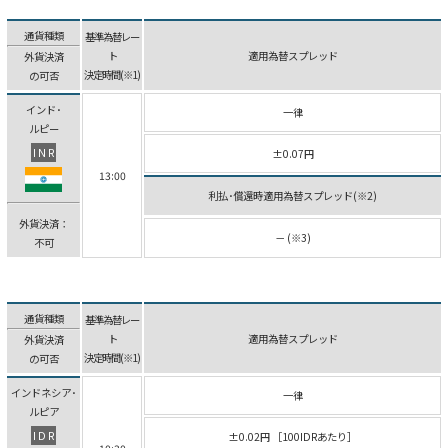
通貨種類
基準為替レー
ト
適用為替スプレッド
外貨決済
決定時間(※1)
の可否
インド･
一律
ルピー
INR
±0.07円
13:00
利払･償還時適用為替スプレッド(※2)
外貨決済：
－ (※3)
不可
通貨種類
基準為替レー
ト
適用為替スプレッド
外貨決済
決定時間(※1)
の可否
インドネシア･
一律
ルピア
IDR
±0.02円 ［100IDRあたり］