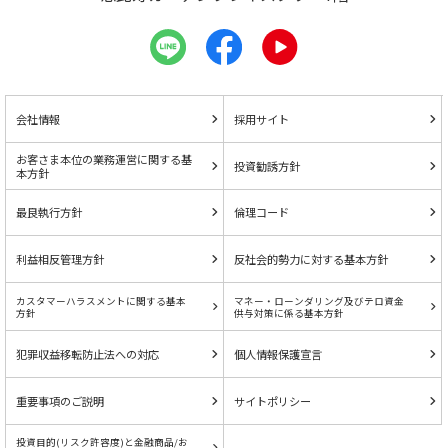
会社情報
採用サイト
お客さま本位の業務運営に関する基
投資勧誘方針
本方針
最良執行方針
倫理コード
利益相反管理方針
反社会的勢力に対する基本方針
カスタマーハラスメントに関する基本
マネー・ローンダリング及びテロ資金
方針
供与対策に係る基本方針
犯罪収益移転防止法への対応
個人情報保護宣言
重要事項のご説明
サイトポリシー
投資目的(リスク許容度)と金融商品/お