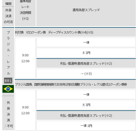
基準為替
種類
レート
適用為替スプレッド
外貨
決定時間
決済
(※1)
の可否
ブ
利付債 ゼロクーポン債 ディープディスカウント債 (※4) (※5)
ラ
一律
ジ
ル
±1円
9:00
･
12:00
レ
利払･償還時適用為替スプレッド(※2)
ア
ル
－ (※3)
BRL
ブラジル国債、国際復興開発銀行 2038年2月8日満期 ブラジル・レアル建ゼロクーポン債券
一律
外
±1円
9:00
貨
12:00
決
利払･償還時適用為替スプレッド(※2)
済
一律 1円
：不可