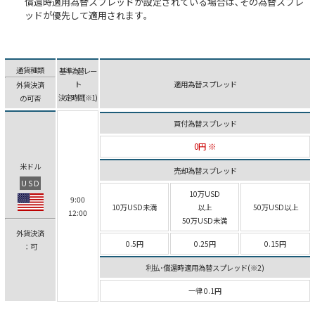
償還時適用為替スプレッドが設定されている場合は､その為替スプレ
ッドが優先して適用されます｡
通貨種類
基準為替レー
ト
適用為替スプレッド
外貨決済
決定時間(※1)
の可否
買付為替スプレッド
0円 ※
米ドル
売却為替スプレッド
USD
10万USD
9:00
10万USD未満
以上
50万USD以上
12:00
50万USD未満
外貨決済
0.5円
0.25円
0.15円
：可
利払･償還時適用為替スプレッド(※2)
一律 0.1円