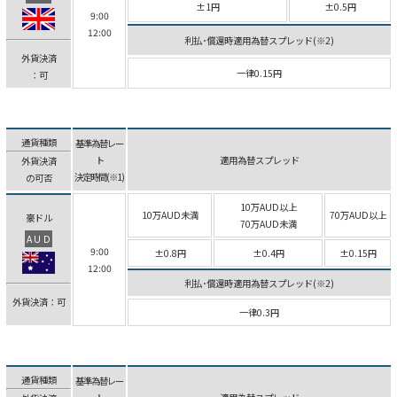
±1円
±0.5円
9:00
12:00
利払･償還時適用為替スプレッド(※2)
外貨決済
一律0.15円
：可
通貨種類
基準為替レー
ト
適用為替スプレッド
外貨決済
決定時間(※1)
の可否
10万AUD以上
10万AUD未満
70万AUD以上
豪ドル
70万AUD未満
AUD
9:00
±0.8円
±0.4円
±0.15円
12:00
利払･償還時適用為替スプレッド(※2)
外貨決済：可
一律0.3円
通貨種類
基準為替レー