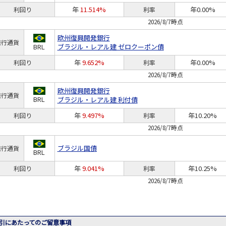
年
11.514%
年0.00%
利回り
利率
2026/8/7時点
欧州復興開発銀行
発行通貨
BRL
ブラジル・レアル建 ゼロクーポン債
年
9.652%
年0.00%
利回り
利率
2026/8/7時点
欧州復興開発銀行
発行通貨
BRL
ブラジル・レアル建 利付債
年
9.497%
年10.20%
利回り
利率
2026/8/7時点
ブラジル国債
発行通貨
BRL
年
9.041%
年10.25%
利回り
利率
2026/8/7時点
引にあたってのご留意事項