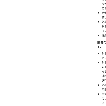
な
こ
金
貸
外
算
る
通
債券
す。
外
と
外
若
な
適
適
外
用
主
は
る