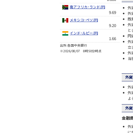
南アフリカ･ランド/円
外
9.69
外
既
メキシコ･ペソ/円
外
9.20
と
インド･ルピー/円
円
1.66
外
出所:各国中央銀行
立
※2026/08/07 8時50分時点
外
当
外貨
外
外
よ
外貨
金融
外
に