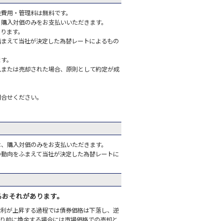
設費用・管理料は無料です。
、購入対価のみをお支払いいただきます。
あります。
踏まえて当社が決定した為替レートによるもの
ます。
入または売却された場合、原則として約定が成
問合せください。
は、購入対価のみをお支払いただきます。
の動向をふまえて当社が決定した為替レートに
るおそれがあります。
金利が上昇する過程では債券価格は下落し、逆
より前に換金する場合には市場価格での売却と