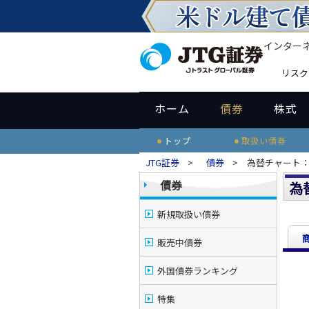
インター
リスク
ホーム
債券
株式
トップ
取扱い債券
JTG証券
>
債券
> 為替チャート：
債券
為
新規取扱い債券
販売中債券
外国債券ランキング
特集