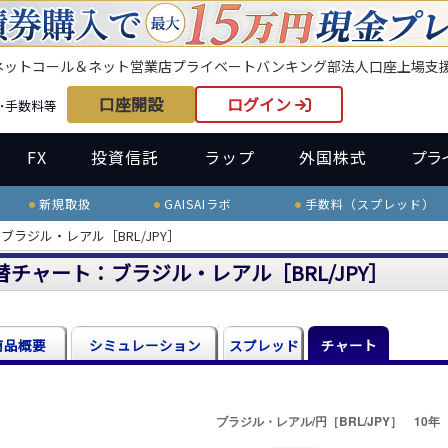
ネット
コール＆ネット
営業店
プライベートバンキング部
法人口座
上場支
口座開設
ログイン
･手数料等
FX
投資信託
ラップ
外国株式
プラ
新規取扱
GAISAIラボ
手数料（スプレッド）
ブラジル・レアル［BRL/JPY］
替チャート：ブラジル・レアル［BRL/JPY］
商品概要
シミュレーション
スプレッド
チャート