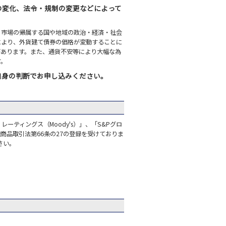
の変化、法令・規制の変更などによって
引市場の帰属する国や地域の政治・経済・社会
により、外貨建て債券の価格が変動することに
があります。また、通貨不安等により大幅な為
す。
自身の判断でお申し込みください。
ティングス（Moody's）」、「S&Pグロ
融商品取引法第66条の27の登録を受けておりま
さい。