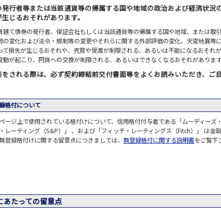
の発行者等または当該通貨等の帰属する国や地域の政治および経済状況
が生じるおそれがあります。
貨建て債券の発行者、保証会社もしくは当該通貨等の帰属する国や地域、または取
勢の変化および法令・規制等の変更やそれらに関する外部評価の変化、天変地異等
って損失が生じるおそれや、売買や受渡が制限される、あるいは不能になるおそれ
変動が起こり、円貨への交換が制限される、あるいはできなくなるおそれがありま
引をされる際は、必ず契約締結前交付書面等をよくお読みいただき、ご
録格付について
ページ上で使用されている格付けについて、信用格付付与者である「ムーディーズ・レー
・レーティング（S&P）」 、および「フィッチ・レーティングス（Fitch）」 は金
無登録格付けに関する留意点につきましては、
無登録格付に関する説明書
をご覧下
にあたっての留意点