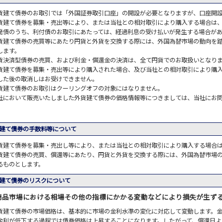
貨建て債券のお取引では「外国証券取引口座」の開設が必要となりますが、口座開
貨建て債券を募集・売出等により、または当社との相対取引により購入する場合は
発債のうち、利付債のお取引にあたっては、経過利息の受け払いが発生する場合が
貨建て債券の売買等にあたり円貨と外貨を交換する際には、外国為替市場の動向を
します。
貨決済型債券の売買、および利金・償還金の決済は、全て円貨でのお取扱いとなり
貨建て債券を募集・売出等により購入された場合、及び当社との相対取引により購
した後の取消しはお受けできません。
貨建て債券のお取引はクーリングオフの対象にはなりません。
社において販売いたしました外貨建て債券の価格情報等につきましては、当社にお
建て債券の手数料等について
貨建て債券を募集・売出し等により、または当社との相対取引により購入する場合
貨建て債券の売買、償還等にあたり、円貨と外貨を交換する際には、外国為替市場
るものとします。
建て債券のリスクについて
商品市場における相場その他の指標にかかる変動などにより損失が生ず
貨建て債券の市場価格は、基本的に市場の金利水準の変化に対応して変動します。
金利が低下する過程では債券価格は上昇することになります。したがって、償還日