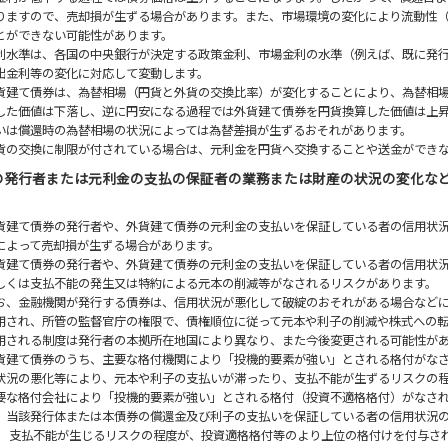
りますので、売却損が生ずる場合があります。また、市場環境の変化により流動性
とができない可能性があります。
利水準は、各国の中央銀行が決定する政策金利、市場金利の水準（例えば、既に発
出金利等の変化に対応して変動します。
貨建て債券は、為替相場（円貨と外貨の交換比率）が変化することにより、為替相
した価値は下落し、逆に円安になる過程では外貨建て債券を円貨換算した価値は上
いは償還時の為替相場の状況によっては為替差損が生ずるおそれがあります。
貨の交換に制限が付されている場合は、元利金を円貨へ交換することや送金ができ
の発行者または元利金の支払の保証者の業務または財産の状況の変化な
貨建て債券の発行者や、外貨建て債券の元利金の支払いを保証している者の信用状
によって売却損が生ずる場合があります。
貨建て債券の発行者や、外貨建て債券の元利金の支払いを保証している者の信用状
しくは支払不能の発生又は特約による元本の削減等がなされるリスクがあります。
お、金融機関が発行する債券は、信用状況が悪化して破綻のおそれがある場合など
用され、所管の監督官庁の権限で、債権順位に従って元本や利子の削減や株式への
用される制度は発行者の本拠所在地国により異なり、また今後変更される可能性が
貨建て債券のうち、主要な格付機関により「投機的要素が強い」とされる格付がな
状況の悪化等により、元本や利子の支払いが滞ったり、支払不能が生ずるリスクの
要な格付会社により「投機的要素が強い」とされる格付（投資不適格格付）がなさ
、当該発行体または本債券の償還金及び利子の支払いを保証している者の信用状況
、 支払不能が生じるリスクの程度が、投資適格格付等のより上位の格付けを付与さ