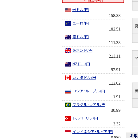
米ドル/円
158.38
ユーロ/円
182.51
豪ドル/円
111.38
英ポンド/円
213.11
NZドル/円
92.91
カナダドル/円
113.02
ロシア･ルーブル/円
1.91
ブラジル･レアル/円
30.99
トルコ･リラ/円
3.32
インドネシア･ルピア/円
お取
0.880