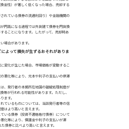
（換金性）が著しく低くなった場合、売却する
行されている債券の流通利回り）や金融機関の
場が円高になる過程では外貨建て債券を円貨換
昇することになります。したがって、売却時あ
ない場合があります。
どによって損失が生ずるおそれがありま
況に変化が生じた場合、市場価格が変動するこ
況の悪化等により、元本や利子の支払いの停滞
には、発行者の本拠所在地国の破綻処理制度が
転換等が行われる可能性があります。ただし、
あります。
されているものについては、当該発行者等の信
程度はより高いと言えます。
れている債券（投資不適格格付債券）について
の悪化等により、償還金や利子の支払いが滞
れた債券と比べより高いと言えます。