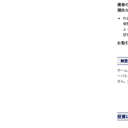
債券
損失
外
情
よ
替
お取
無登
ホーム
ーバル
せん。
投資