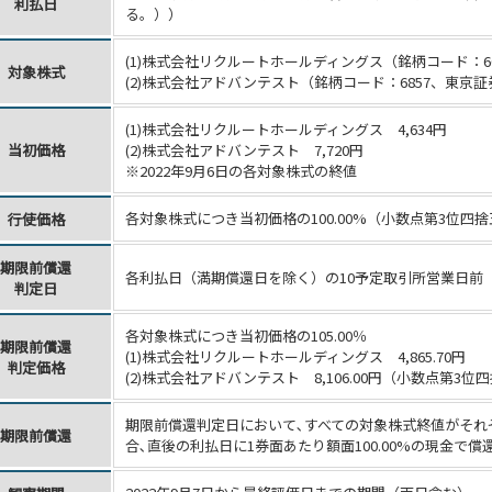
利払日
る。））
(1)株式会社リクルートホールディングス（銘柄コード：6
対象株式
(2)株式会社アドバンテスト（銘柄コード：6857、東京
(1)株式会社リクルートホールディングス 4,634円
当初価格
(2)株式会社アドバンテスト 7,720円
※2022年9月6日の各対象株式の終値
各対象株式につき当初価格の100.00%（小数点第3位四
行使価格
期限前償還
各利払日（満期償還日を除く）の10
予定取引所営業日前
判定日
各対象株式につき当初価格の105.00％
期限前償還
(1)株式会社リクルートホールディングス 4,865.70円
判定価格
(2)株式会社アドバンテスト 8,106.00円（小数点第3位
期限前償還判定日において､すべての対象株式終値がそれ
期限前償還
合､直後の利払日に1券面あたり額面100.00%の現金で償