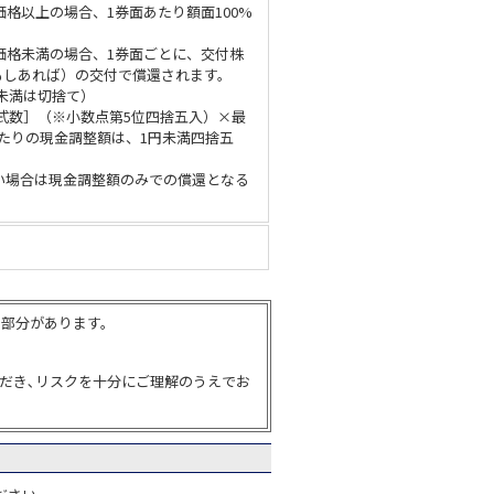
価格以上の場合、1券面あたり額面100%
価格未満の場合、1券面ごとに、交付株
もしあれば）の交付で償還されます。
数未満は切捨て）
株式数］（※小数点第5位四捨五入）×最
たりの現金調整額は、1円未満四捨五
ない場合は現金調整額のみでの償還となる
る部分があります。
だき､リスクを十分にご理解のうえでお