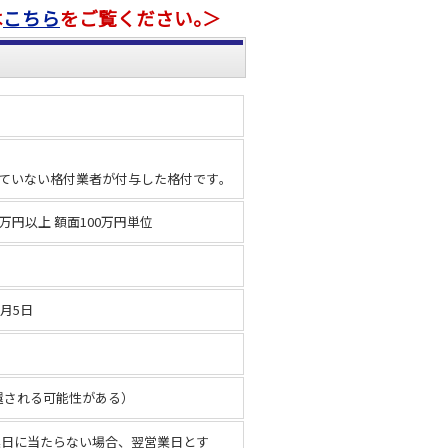
は
こちら
をご覧ください｡＞
ていない格付業者が付与した格付です｡
0万円以上 額面100万円単位
9月5日
前償還される可能性がある）
営業日に当たらない場合、翌営業日とす