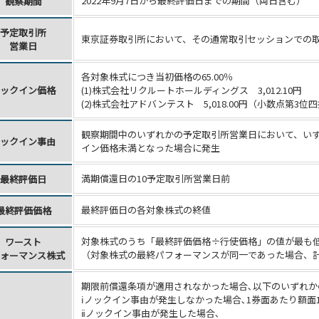
2022年9月7日から最終評価日までの期間（両日含む）
観察期間
予定取引所
東京証券取引所において、その通常取引セッションでの
営業日
各対象株式につき当初価格の65.00％
ックイン価格
(1)株式会社リクルートホールディングス 3,012.10円
(2)株式会社アドバンテスト 5,018.00円（小数点第3位
観察期間中のいずれかの予定取引所営業日において、い
ックイン事由
イン価格未満となった場合に発生
満期償還日の10
予定取引所営業日前
最終評価日
最終評価日の各対象株式の終値
最終評価価格
対象株式のうち「最終評価価格÷行使価格」の値が最も
ワースト
（対象株式の最終パフォーマンスが同一であった場合、
ォーマンス株式
期限前償還条項が適用されなかった場合､以下のいずれか
ⅰノックイン事由が発生しなかった場合､1券面あたり額面
ⅱノックイン事由が発生した場合､