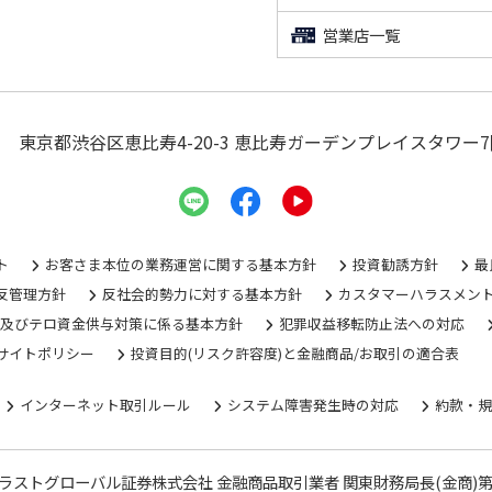
営業店一覧
東京都渋谷区恵比寿4-20-3
恵比寿ガーデンプレイスタワー7
ト
お客さま本位の業務運営に関する基本方針
投資勧誘方針
最
反管理方針
反社会的勢力に対する基本方針
カスタマーハラスメン
グ及びテロ資金供与対策に係る基本方針
犯罪収益移転防止法への対応
サイトポリシー
投資目的(リスク許容度)と金融商品/お取引の適合表
インターネット取引ルール
システム障害発生時の対応
約款・
ラストグローバル証券株式会社 金融商品取引業者 関東財務局長(金商)第