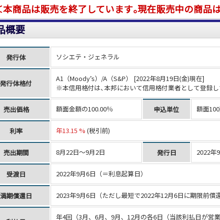
＜本商品は販売を終了しています｡現在販売中の商品
品概要
ソシエテ・ジェネラル
発行体
A1（Moody’s）/A（S&P） [2022年8月19日(金)現在]
発行体格付
※本信用格付は､本邦において信用格付業者として登録し
額面金額の100.00％
額面10
売出価格
申込単位
年13.15 %
(税引前)
利率
8月22日～9月2日
2022年
売出期間
発行日
2022年9月6日（＝利息起算日）
受渡日
2023年9月6日（ただし最短で2022年12月6日に期限
満期償還日
年4回（3月、6月、9月、12月の各6日（当該利払日が