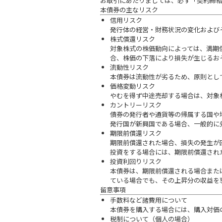
お取引にあたりましては、必ず「契約締
本債券の主なリスク
信用リスク
発行体の経営・財務状況の変化および
株式償還リスク
対象株式の株価動向によっては、満期
合、株価の下落により損失が生じるお
流動性リスク
本債券は流動性が劣るため、原則とし
価格変動リスク
やむを得ず中途売却する場合は、対象
カントリーリスク
債券の発行者や通貨等の帰属する国や
発行国が新興国である場合、一般的に
期限前償還リスク
期限前償還された場合、損失の発生が
投資をする場合には、期限前償還され
投資利回りリスク
本債券は、期限前償還される場合また
ている場合でも、その上昇分の収益を
留意事項
手数料など諸費用について
本債券を購入する場合には、購入対価
税制について（個人の場合）