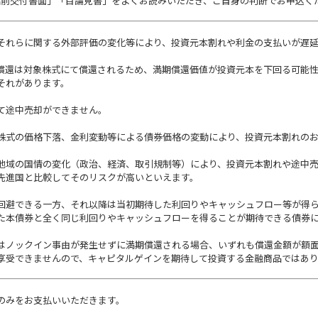
結前交付書面」「目論見書」をよくお読みいただき、ご自身の判断でお申込く
それらに関する外部評価の変化等により、投資元本割れや利金の支払いが遅
償還は対象株式にて償還されるため、満期償還価値が投資元本を下回る可能
それがあります。
て途中売却ができません。
株式の価格下落、金利変動等による債券価格の変動により、投資元本割れの
地域の国情の変化（政治、経済、取引規制等）により、投資元本割れや途中
先進国と比較してそのリスクが高いといえます。
回避できる一方、それ以降は当初期待した利回りやキャッシュフロー等が得
た本債券と全く同じ利回りやキャッシュフローを得ることが期待できる債券
はノックイン事由が発生せずに満期償還される場合、いずれも償還金額が額面
享受できませんので、キャピタルゲインを期待して投資する金融商品ではあ
のみをお支払いいただきます。