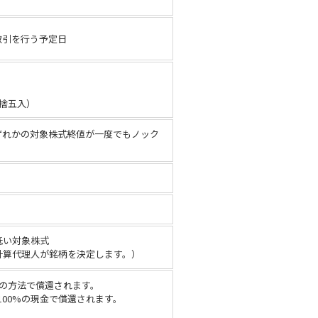
取引を行う予定日
四捨五入）
ずれかの対象株式終値が一度でもノック
低い対象株式
計算代理人が銘柄を決定します。）
の方法で償還されます。
100%の現金で償還されます。