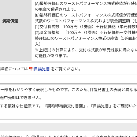
(A)最終評価日のワーストパフォーマンス株式終値が行使
の現金で償還されます。
(B)最終評価日のワーストパフォーマンス株式終値が行使
満期償還
式数のワーストパフォーマンス株式および現金調整額（
(1)交付株式数＝100万円（1券面）÷行使価格（単元株
(2)現金調整額＝［100万円（1券面）÷行使価格－交付
終評価日のワーストパフォーマンス株式の終値（1券面あ
入）
※上記(1)の計算により、交付株式数が単元株数に満た
可能性があります。
品詳細については
目論見書
をご覧ください。
の一部をわかりやすく表現したものです。このため､目論見書上の表現と異な
の途中売却はできません。
類する複雑な仕組債です。『契約締結前交付書面』､『目論見書』をご確認いた