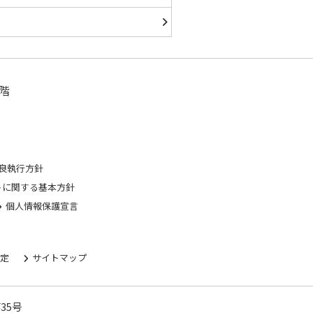
階
良執行方針
トに関する基本方針
個人情報保護宣言
規定
サイトマップ
35号