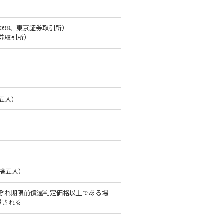
098、東京証券取引所）
証券取引所）
捨五入）
四捨五入）
ぞれ期限前償還判定価格以上である場
還される