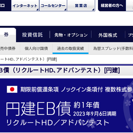
売中債券
個人向け国債
過去の取扱実績
為替スプレッド(手数料
ートHD､アドバンテスト）[円建]
Ｂ債（リクルートHD､アドバンテスト）[円建]