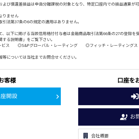
および償還差損益は申告分離課税の対象となり、特定口座内での損益通算が可
なりません
引法第37条の6の規定の適用はありません。
、以下に掲げる当該信用格付付与者は金融商品取引法第66条の27の登録を
関する説明書」をご覧下さい。
ービス ◎S&Pグローバル・レーティング ◎フィッチ・レーティングス
報等については当社までお問合せください。
お客様
口座を
口座開設
お
会社概要