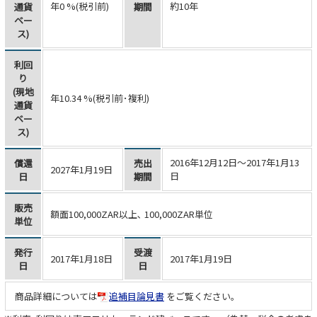
年0 %(税引前)
約10年
通貨
期間
ベー
ス)
利回
り
(現地
年10.34
%(税引前･複利)
通貨
ベー
ス)
2016年12月12日～2017年1月13
償還
売出
2027年1月19日
日
日
期間
販売
額面100,000ZAR以上､ 100,000ZAR単位
単位
発行
受渡
2017年1月18日
2017年1月19日
日
日
商品詳細については
追補目論見書
をご覧ください。