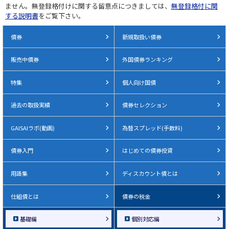
ません。無登録格付けに関する留意点につきましては、
無登録格付に関
する説明書
をご覧下さい。
債券
新規取扱い債券
販売中債券
外国債券ランキング
特集
個人向け国債
過去の取扱実績
債券セレクション
GAISAIラボ(動画)
為替スプレッド(手数料)
債券入門
はじめての債券投資
用語集
ディスカウント債とは
仕組債とは
債券の税金
基礎編
個別対応編