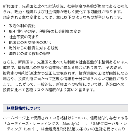
新興国は、先進国と比べて経済状況、社会制度や基盤が脆弱であると考え
られ、政治・経済および社会情勢が著しく変化する可能性があります。
想定される主な変化としては、主に以下のようなものが挙げられます。
政治体制の変化
取引慣行や規制、税制等の社会制度の変更
社会不安の高まり
他国との外交関係の悪化
海外からの投資に対する規制
海外との資金移動の規制
さらに、新興国は、先進国と比べて法制度や社会基盤が未整備あるいは未
成熟で、情報開示の制度や習慣等が異なる場合があります。 その結果、
投資家の権利が迅速かつ公正に実現されず、投資資金の回収が困難になる
場合や、投資判断に当たって正確な情報を十分に得られない可能性があり
ます。 したがって、一般的に、新興国への投資については、先進国への
投資に比べて各種リスクの程度がより高いと言えます。
無登録格付について
ホームページ上で使用されている格付けについて、信用格付付与者である
「ムーディーズ・レーティングス（Moody's）」、「S&Pグローバル・レ
ーティング（S&P）」 は金融商品取引法第66条の27の登録を受けており