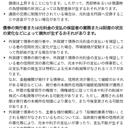
価値は上昇することになります。したがって、売却時あるいは償還時
の為替相場の状況によっては為替差損が生ずるおそれがあります。
通貨の交換に制限が付されている場合は、元利金を円貨へ交換するこ
とや送金ができない場合があります。
債券の発行者または元利金の支払の保証者の業務または財産の状況
の変化などによって損失が生ずるおそれがあります。
外貨建て債券の発行者や、外貨建て債券の元利金の支払いを保証して
いる者の信用状況に変化が生じた場合、市場価格が変動することによ
って売却損が生ずる場合があります。
外貨建て債券の発行者や、外貨建て債券の元利金の支払いを保証して
いる者の信用状況の悪化等により、元本や利子の支払いの停滞若しく
は支払不能の発生又は特約による元本の削減等がなされるリスクがあ
ります。
なお、金融機関が発行する債券は、信用状況が悪化して破綻のおそれ
がある場合などには、発行者の本拠所在地国の破綻処理制度が適用さ
れ、所管の監督官庁の権限で、債権順位に従って元本や利子の削減や
株式への転換等が行われる可能性があります。ただし、適用される制
度は発行者の本拠所在地国により異なり、また今後変更される可能性
があります。
外貨建て債券のうち、主要な格付機関により「投機的要素が強い」と
される格付がなされているものについては、当該発行者等の信用状況
の悪化等により、元本や利子の支払いが滞ったり、支払不能が生ずる