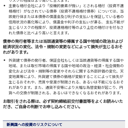
リスクの程度はより高いと言えます。
主要な格付会社により「投機的要素が強い」とされる格付（投資不適
格格付）がなされている債券（投資不適格格付債券）については、当
該発行体または本債券の償還金及び利子の支払いを保証している者の
信用状況の悪化等により、償還金や利子の支払いが滞る、 支払不能が
生じるリスクの程度が、投資適格格付等のより上位の格付けを付与さ
れた債券と比べより高いと言えます。
債券の発行者等または当該通貨等の帰属する国や地域の政治および
経済状況の変化、法令・規制の変更などによって損失が生じるおそ
れがあります。
外貨建て債券の発行者、保証会社もしくは当該通貨等の帰属する国や
地域、または取引市場の帰属する国や地域の政治・経済・社会情勢の
変化および法令・規制等の変更やそれらに関する外部評価の変化、天
変地異等により、外貨建て債券の価格が変動することによって損失が
生じるおそれや、売買や受渡が制限される、あるいは不能になるおそ
れがあります。また、通貨不安等により大幅な為替変動が起こり、円
貨への交換が制限される、あるいはできなくなるおそれがあります。
お取引をされる際は、必ず契約締結前交付書面等をよくお読みいた
だき、ご自身の判断でお申し込みください。
新興国への投資のリスクについて