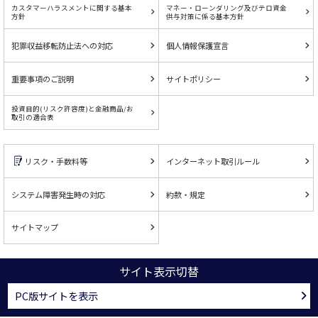
カスタマーハラスメントに関する基本
マネー・ローンダリング及びテロ資金
方針
供与対策に係る基本方針
犯罪収益移転防止法への対応
個人情報保護宣言
重要事項のご説明
サイトポリシー
投資目的(リスク許容度)と金融商品/お
取引の適合表
リスク・手数料等
インターネット取引ルール
システム障害発生時の対応
約款・規定
サイトマップ
サイト表示切替
PC版サイトを表示