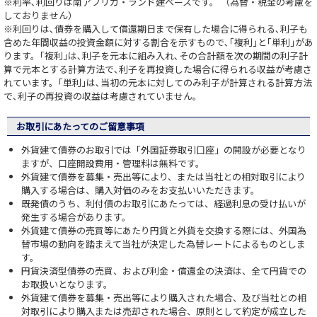
※利率､利回りは南アフリカ・ランド建ベースです。 （為替・税金の考慮を
しておりません）
※利回りは､債券を購入して償還期日まで保有した場合に得られる､利子も
含めた年間収益の投資金額に対する割合を示すもので､｢複利｣と｢単利｣があ
ります。｢複利｣は､利子を元本に組み入れ､その合計額を次の期間の利子計
算で元本とする計算方法で､利子を再投資した場合に得られる収益が考慮さ
れています。｢単利｣は､当初の元本に対してのみ利子が計算される計算方法
で､利子の再投資の収益は考慮されていません。
お取引にあたってのご留意事項
外貨建て債券のお取引では「外国証券取引口座」の開設が必要となり
ますが、口座開設費用・管理料は無料です。
外貨建て債券を募集・売出等により、または当社との相対取引により
購入する場合は、購入対価のみをお支払いいただきます。
既発債のうち、利付債のお取引にあたっては、経過利息の受け払いが
発生する場合があります。
外貨建て債券の売買等にあたり円貨と外貨を交換する際には、外国為
替市場の動向を踏まえて当社が決定した為替レートによるものとしま
す。
円貨決済型債券の売買、および利金・償還金の決済は、全て円貨での
お取扱いとなります。
外貨建て債券を募集・売出等により購入された場合、及び当社との相
対取引により購入または売却された場合、原則として約定が成立した