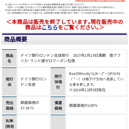
＜本商品は販売を終了しています｡現在販売中の
商品は
こちら
をご覧ください｡＞
商品概要
ドイツ銀行ロンドン支店発行 2027年1月19日満期 南アフ
商品
リカ･ランド建ゼロクーポン社債
名
Baa2(Moody’s)
/A－(*－)(Fitch)
発行
ドイツ銀行ロン
発行
（ *－）は格下げ方向へ見直してい
体格
ドン支店
体
る事を表します。
付
※2016年12月9日現在
額面価格の
売出
償還
額面価格の100％
37.38
％
価格
価格
利率
(現地