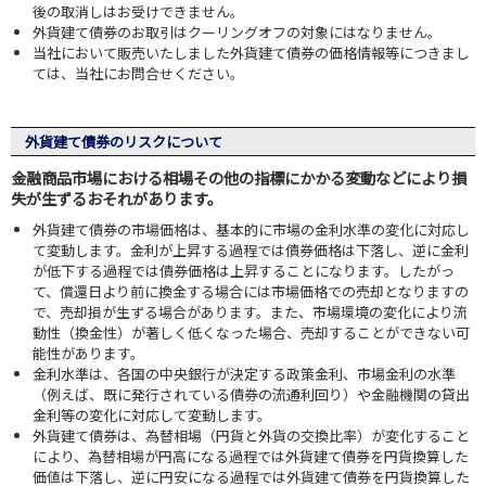
後の取消しはお受けできません。
外貨建て債券のお取引はクーリングオフの対象にはなりません。
当社において販売いたしました外貨建て債券の価格情報等につきまし
ては、当社にお問合せください。
外貨建て債券のリスクについて
金融商品市場における相場その他の指標にかかる変動などにより損
失が生ずるおそれがあります。
外貨建て債券の市場価格は、基本的に市場の金利水準の変化に対応し
て変動します。金利が上昇する過程では債券価格は下落し、逆に金利
が低下する過程では債券価格は上昇することになります。したがっ
て、償還日より前に換金する場合には市場価格での売却となりますの
で、売却損が生ずる場合があります。また、市場環境の変化により流
動性（換金性）が著しく低くなった場合、売却することができない可
能性があります。
金利水準は、各国の中央銀行が決定する政策金利、市場金利の水準
（例えば、既に発行されている債券の流通利回り）や金融機関の貸出
金利等の変化に対応して変動します。
外貨建て債券は、為替相場（円貨と外貨の交換比率）が変化すること
により、為替相場が円高になる過程では外貨建て債券を円貨換算した
価値は下落し、逆に円安になる過程では外貨建て債券を円貨換算した