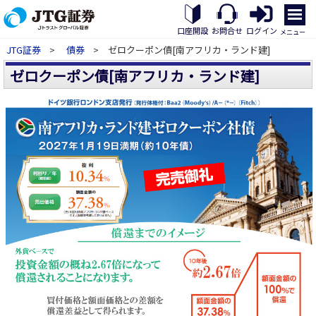
メ
ニ
口座開設
お問合せ
ログイン
メニュー
ュ
JTG証券
>
債券
> ゼロクーポン債[南アフリカ・ランド建]
ー
を
ゼロクーポン債[南アフリカ・ランド建]
開
く