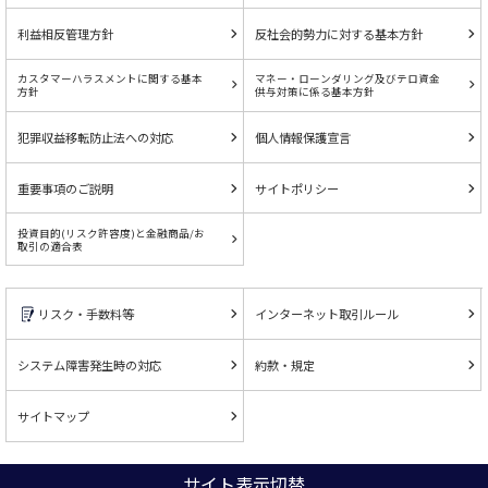
利益相反管理方針
反社会的勢力に対する基本方針
カスタマーハラスメントに関する基本
マネー・ローンダリング及びテロ資金
方針
供与対策に係る基本方針
犯罪収益移転防止法への対応
個人情報保護宣言
重要事項のご説明
サイトポリシー
投資目的(リスク許容度)と金融商品/お
取引の適合表
リスク・手数料等
インターネット取引ルール
システム障害発生時の対応
約款・規定
サイトマップ
サイト表示切替