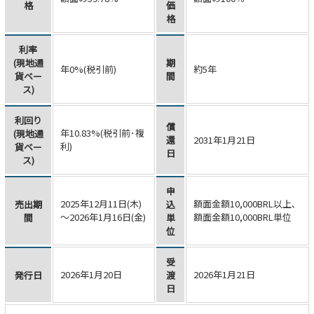
格
価
格
利率
(現地通
期
年0%(税引前)
約5年
貨ベー
間
ス)
利回り
償
年10.83%(税引前･複
(現地通
還
2031年1月21日
利)
貨ベー
日
ス)
申
2025年12月11日(木)
額面金額10,000BRL以上､
売出期
込
～2026年1月16日(金)
額面金額10,000BRL単位
間
単
位
受
2026年1月20日
2026年1月21日
発行日
渡
日