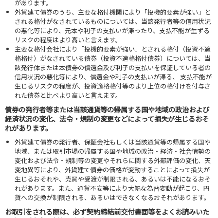
があります。
外貨建て債券のうち、主要な格付機関により「投機的要素が強い」と
される格付がなされているものについては、当該発行者等の信用状況
の悪化等により、元本や利子の支払いが滞ったり、支払不能が生ずる
リスクの程度はより高いと言えます。
主要な格付会社により「投機的要素が強い」とされる格付（投資不適
格格付）がなされている債券（投資不適格格付債券）については、当
該発行体または本債券の償還金及び利子の支払いを保証している者の
信用状況の悪化等により、償還金や利子の支払いが滞る、 支払不能が
生じるリスクの程度が、投資適格格付等のより上位の格付けを付与さ
れた債券と比べより高いと言えます。
債券の発行者等または当該通貨等の帰属する国や地域の政治および
経済状況の変化、法令・規制の変更などによって損失が生じるおそ
れがあります。
外貨建て債券の発行者、保証会社もしくは当該通貨等の帰属する国や
地域、または取引市場の帰属する国や地域の政治・経済・社会情勢の
変化および法令・規制等の変更やそれらに関する外部評価の変化、天
変地異等により、外貨建て債券の価格が変動することによって損失が
生じるおそれや、売買や受渡が制限される、あるいは不能になるおそ
れがあります。また、通貨不安等により大幅な為替変動が起こり、円
貨への交換が制限される、あるいはできなくなるおそれがあります。
お取引をされる際は、必ず契約締結前交付書面等をよくお読みいた