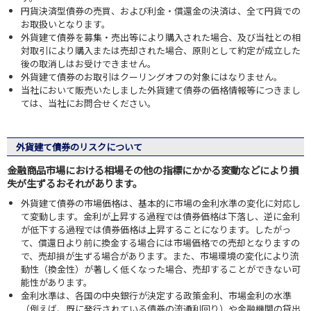
円貨決済型債券の売買、および利金・償還金の決済は、全て円貨での
お取扱いとなります。
外貨建て債券を募集・売出等により購入された場合、及び当社との相
対取引により購入または売却された場合、原則として約定が成立した
後の取消しはお受けできません。
外貨建て債券のお取引はクーリングオフの対象にはなりません。
当社において販売いたしました外貨建て債券の価格情報等につきまし
ては、当社にお問合せください。
外貨建て債券のリスクについて
金融商品市場における相場その他の指標にかかる変動などにより損
失が生ずるおそれがあります。
外貨建て債券の市場価格は、基本的に市場の金利水準の変化に対応し
て変動します。金利が上昇する過程では債券価格は下落し、逆に金利
が低下する過程では債券価格は上昇することになります。したがっ
て、償還日より前に換金する場合には市場価格での売却となりますの
で、売却損が生ずる場合があります。また、市場環境の変化により流
動性（換金性）が著しく低くなった場合、売却することができない可
能性があります。
金利水準は、各国の中央銀行が決定する政策金利、市場金利の水準
（例えば、既に発行されている債券の流通利回り）や金融機関の貸出