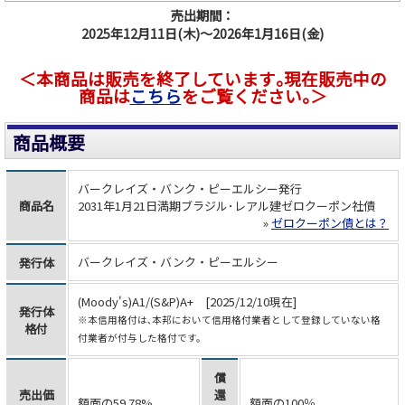
売出期間：
2025年12月11日(木)～2026年1月16日(金)
＜本商品は販売を終了しています｡現在販売中の
商品は
こちら
をご覧ください｡＞
商品概要
バークレイズ・バンク・ピーエルシー発行
商品名
2031年1月21日満期ブラジル･レアル建ゼロクーポン社債
»
ゼロクーポン債とは？
バークレイズ・バンク・ピーエルシー
発行体
(Moody's)A1/(S&P)A+ [2025/12/10現在]
発行体
※本信用格付は､本邦において信用格付業者として登録していない格
格付
付業者が付与した格付です。
償
売出価
還
額面の59.78%
額面の100％