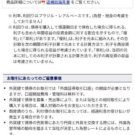
商品詳細については
追補目論見書
をご覧ください。
利率､利回りはブラジル・レアルベースです｡ (為替・税金の考慮を
しておりません）
利回りは､債券を購入して償還期日まで保有した場合に得られる､
利子も含めた年間収益の投資金額に対する割合を示すもので､｢複
利｣と｢単利｣があります｡｢複利｣は､利子を元本に組み入れ､その合
計額を次の期間の利子計算で元本とする計算方法で､利子を再投資
した場合に得られる収益が考慮されています｡｢単利｣は､当初の元
本に対してのみ利子が計算される計算方法で､利子の再投資の収益
は考慮されていません｡
お取引にあたってのご留意事項
外貨建て債券のお取引では「外国証券取引口座」の開設が必要となり
ますが、口座開設費用・管理料は無料です。
外貨建て債券を募集・売出等により、または当社との相対取引により
購入する場合は、購入対価のみをお支払いいただきます。
既発債のうち、利付債のお取引にあたっては、経過利息の受け払いが
発生する場合があります。
外貨建て債券の売買等にあたり円貨と外貨を交換する際には、外国為
替市場の動向を踏まえて当社が決定した為替レートによるものとしま
す。