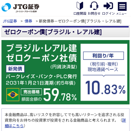
メ
ニ
口座開設
お問合せ
ログイン
メニュー
ュ
JTG証券
>
債券
> 新発債券－ゼロクーポン債[ブラジル・レアル建]
ー
を
ゼロクーポン債[ブラジル・レアル建]
開
く
本金融商品は､高いリスクを許容してでも高いリターンを追求される投
資意向をお持ちの投資家が投資をされる金融商品と考えられます。（
詳
細はこちら
）