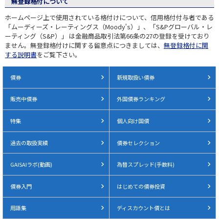
無登録格付について
ホームページ上で使用されている格付けについて、信用格付付与者である
「ムーディーズ・レーティングス（Moody's）」、「S&Pグローバル・レ
ーティング（S&P）」 は金融商品取引法第66条の27の登録を受けており
ません。無登録格付けに関する留意点につきましては、
無登録格付に関
する説明書
をご覧下さい。
債券
新規取扱い債券
販売中債券
外国債券ランキング
特集
個人向け国債
過去の取扱実績
債券セレクション
GAISAIラボ(動画)
為替スプレッド(手数料)
債券入門
はじめての債券投資
用語集
ディスカウント債とは