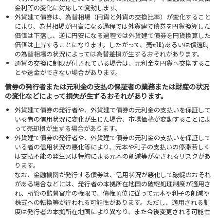
金利等の変化に対応して変動します。
外貨建て債券は、為替相場（円貨と外貨の交換比率）が変化すること
により、為替相場が円高になる過程では外貨建て債券を円貨換算した
価値は下落し、逆に円安になる過程では外貨建て債券を円貨換算した
価値は上昇することになります。したがって、売却時あるいは償還時
の為替相場の状況によっては為替差損が生ずるおそれがあります。
通貨の交換に制限が付されている場合は、元利金を円貨へ交換するこ
とや送金ができない場合があります。
債券の発行者または元利金の支払の保証者の業務または財産の状況
の変化などによって損失が生ずるおそれがあります。
外貨建て債券の発行者や、外貨建て債券の元利金の支払いを保証して
いる者の信用状況に変化が生じた場合、市場価格が変動することによ
って売却損が生ずる場合があります。
外貨建て債券の発行者や、外貨建て債券の元利金の支払いを保証して
いる者の信用状況の悪化等により、元本や利子の支払いの停滞若しく
は支払不能の発生又は特約による元本の削減等がなされるリスクがあ
ります。
なお、金融機関が発行する債券は、信用状況が悪化して破綻のおそれ
がある場合などには、発行者の本拠所在地国の破綻処理制度が適用さ
れ、所管の監督官庁の権限で、債権順位に従って元本や利子の削減や
株式への転換等が行われる可能性があります。ただし、適用される制
度は発行者の本拠所在地国により異なり、また今後変更される可能性