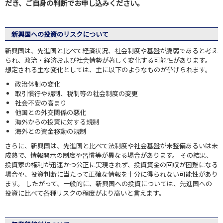
だき、ご自身の判断でお申し込みください。
新興国への投資のリスクについて
新興国は、先進国と比べて経済状況、社会制度や基盤が脆弱であると考え
られ、政治・経済および社会情勢が著しく変化する可能性があります。
想定される主な変化としては、主に以下のようなものが挙げられます。
政治体制の変化
取引慣行や規制、税制等の社会制度の変更
社会不安の高まり
他国との外交関係の悪化
海外からの投資に対する規制
海外との資金移動の規制
さらに、新興国は、先進国と比べて法制度や社会基盤が未整備あるいは未
成熟で、情報開示の制度や習慣等が異なる場合があります。 その結果、
投資家の権利が迅速かつ公正に実現されず、投資資金の回収が困難になる
場合や、投資判断に当たって正確な情報を十分に得られない可能性があり
ます。 したがって、一般的に、新興国への投資については、先進国への
投資に比べて各種リスクの程度がより高いと言えます。