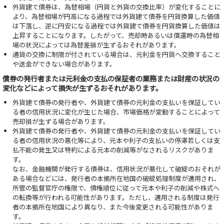
外貨建て債券は、為替相場（円貨と外貨の交換比率）が変化することに
より、為替相場が円高になる過程では外貨建て債券を円貨換算した価値
は下落し、逆に円安になる過程では外貨建て債券を円貨換算した価値は
上昇することになります。したがって、売却時あるいは償還時の為替相
場の状況によっては為替差損が生ずるおそれがあります。
通貨の交換に制限が付されている場合は、元利金を円貨へ交換すること
や送金ができない場合があります。
債券の発行者または元利金の支払の保証者の業務または財産の状況の
変化などによって損失が生ずるおそれがあります。
外貨建て債券の発行者や、外貨建て債券の元利金の支払いを保証してい
る者の信用状況に変化が生じた場合、市場価格が変動することによって
売却損が生ずる場合があります。
外貨建て債券の発行者や、外貨建て債券の元利金の支払いを保証してい
る者の信用状況の悪化等により、元本や利子の支払いの停滞若しくは支
払不能の発生又は特約による元本の削減等がなされるリスクがありま
す。
なお、金融機関が発行する債券は、信用状況が悪化して破綻のおそれが
ある場合などには、発行者の本拠所在地国の破綻処理制度が適用され、
所管の監督官庁の権限で、債権順位に従って元本や利子の削減や株式へ
の転換等が行われる可能性があります。ただし、適用される制度は発行
者の本拠所在地国により異なり、また今後変更される可能性がありま
す。