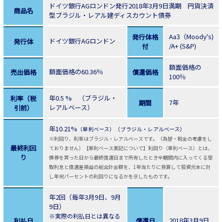
ドイツ銀行AGロンドン発行2018年3月9日満期 円貨決済
商品名
型ブラジル・レアル建ディスカウント債券
Aa3（Moody's)
発行体格
ドイツ銀行AGロンドン
発行体
/A+ (S&P)
付
額面価格の
額面価格の60.36％
売出価格
償還価格
100％
年0.5 %
（ブラジル・
利率（税
7年
期間
レアルベース）
引前）
年10.21%
（単利ベース）（ブラジル・レアルベース）
※利回り、利率はブラジル・レアルベースです。（為替・税金の考慮をし
最終利回
ておりません）【単利ベース表記について】利回り（単利ベース）とは、
り
債券を買った日から最終償還日まで所有したとき全期間内に入ってくる受
取利息と償還差損益の総合計金額を、1年当たりに換算して投資元本に対
し年何パーセントの利回りになるかを示したものです。
年2回（毎年3月9日、9月
9日）
※実際の利払日とは異なる
2018年3月9日
利払日
償還日