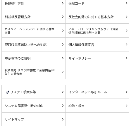
最良執行方針
倫理コード
利益相反管理方針
反社会的勢力に対する基本方針
カスタマーハラスメントに関する基本
マネー・ローンダリング及びテロ資金
方針
供与対策に係る基本方針
犯罪収益移転防止法への対応
個人情報保護宣言
重要事項のご説明
サイトポリシー
投資目的(リスク許容度)と金融商品/お
取引の適合表
リスク・手数料等
インターネット取引ルール
システム障害発生時の対応
約款・規定
サイトマップ