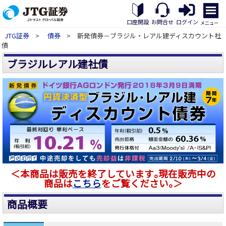
メ
ニ
口座開設
お問合せ
ログイン
メニュー
ュ
JTG証券
>
債券
> 新発債券－ブラジル・レアル建ディスカウント社
ー
債
を
開
ブラジルレアル建社債
く
＜本商品は販売を終了しています｡現在販売中の
商品は
こちら
をご覧ください｡＞
商品概要