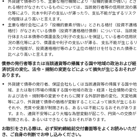
外貨建て債券のうち、主要な格付機関により「投機的要素が強い」とさ
れる格付がなされているものについては、当該発行者等の信用状況の悪
化等により、元本や利子の支払いが滞ったり、支払不能が生ずるリスク
の程度はより高いと言えます。
主要な格付会社により「投機的要素が強い」とされる格付（投資不適格
格付）がなされている債券（投資不適格格付債券）については、当該発
行体または本債券の償還金及び利子の支払いを保証している者の信用状
況の悪化等により、償還金や利子の支払いが滞る、 支払不能が生じるリ
スクの程度が、投資適格格付等のより上位の格付けを付与された債券と
比べより高いと言えます。
債券の発行者等または当該通貨等の帰属する国や地域の政治および経
済状況の変化、法令・規制の変更などによって損失が生じるおそれが
あります。
外貨建て債券の発行者、保証会社もしくは当該通貨等の帰属する国や地
域、または取引市場の帰属する国や地域の政治・経済・社会情勢の変化
および法令・規制等の変更やそれらに関する外部評価の変化、天変地異
等により、外貨建て債券の価格が変動することによって損失が生じるお
それや、売買や受渡が制限される、あるいは不能になるおそれがありま
す。また、通貨不安等により大幅な為替変動が起こり、円貨への交換が
制限される、あるいはできなくなるおそれがあります。
お取引をされる際は、必ず契約締結前交付書面等をよくお読みいただ
き、ご自身の判断でお申し込みください。