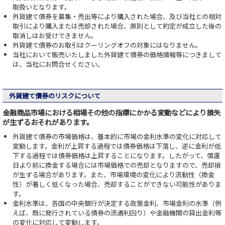
取扱いとなります。
外貨建て債券を募集・売出等により購入された場合、及び当社との相対
取引により購入または売却された場合、原則として約定が成立した後の
取消しはお受けできません。
外貨建て債券のお取引はクーリングオフの対象にはなりません。
当社において販売いたしました外貨建て債券の価格情報等につきまして
は、当社にお問合せください。
外貨建て債券のリスクについて
金融商品市場における相場その他の指標にかかる変動などにより損失
が生ずるおそれがあります。
外貨建て債券の市場価格は、基本的に市場の金利水準の変化に対応して
変動します。金利が上昇する過程では債券価格は下落し、逆に金利が低
下する過程では債券価格は上昇することになります。したがって、償還
日より前に換金する場合には市場価格での売却となりますので、売却損
が生ずる場合があります。また、市場環境の変化により流動性（換金
性）が著しく低くなった場合、売却することができない可能性がありま
す。
金利水準は、各国の中央銀行が決定する政策金利、市場金利の水準（例
えば、既に発行されている債券の流通利回り）や金融機関の貸出金利等
の変化に対応して変動します。