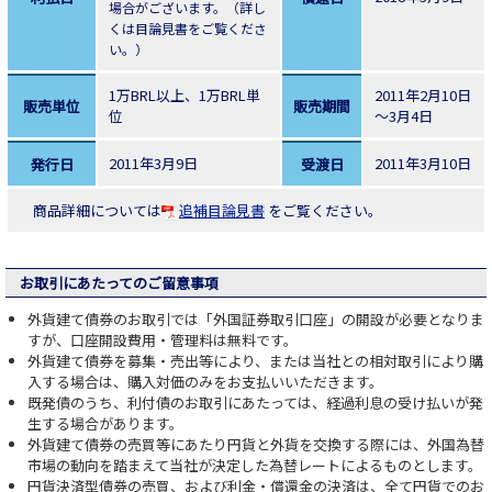
場合がございます。（詳し
くは目論見書をご覧くださ
い。）
1万BRL以上、1万BRL単
2011年2月10日
販売単位
販売期間
位
～3月4日
2011年3月9日
2011年3月10日
発行日
受渡日
商品詳細については
追補目論見書
をご覧ください。
お取引にあたってのご留意事項
外貨建て債券のお取引では「外国証券取引口座」の開設が必要となりま
すが、口座開設費用・管理料は無料です。
外貨建て債券を募集・売出等により、または当社との相対取引により購
入する場合は、購入対価のみをお支払いいただきます。
既発債のうち、利付債のお取引にあたっては、経過利息の受け払いが発
生する場合があります。
外貨建て債券の売買等にあたり円貨と外貨を交換する際には、外国為替
市場の動向を踏まえて当社が決定した為替レートによるものとします。
円貨決済型債券の売買、および利金・償還金の決済は、全て円貨でのお