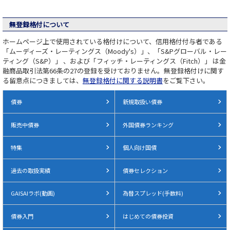
無登録格付について
ホームページ上で使用されている格付けについて、信用格付付与者である
「ムーディーズ・レーティングス（Moody's）」、「S&Pグローバル・レー
ティング（S&P）」 、および「フィッチ・レーティングス（Fitch）」 は金
融商品取引法第66条の27の登録を受けておりません。無登録格付けに関す
る留意点につきましては、
無登録格付に関する説明書
をご覧下さい。
債券
新規取扱い債券
販売中債券
外国債券ランキング
特集
個人向け国債
過去の取扱実績
債券セレクション
GAISAIラボ(動画)
為替スプレッド(手数料)
債券入門
はじめての債券投資