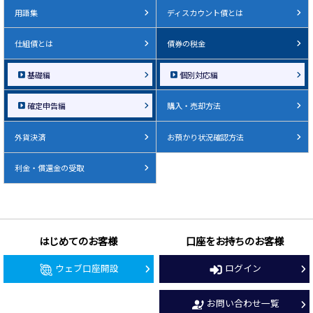
用語集
ディスカウント債とは
仕組債とは
債券の税金
基礎編
個別対応編
確定申告編
購入・売却方法
外貨決済
お預かり状況確認方法
利金・償還金の受取
はじめてのお客様
口座をお持ちのお客様
ウェブ口座開設
ログイン
お問い合わせ一覧