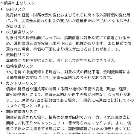
本債券の主なリスク
信用リスク
発行体の経営・財務状況の変化およびそれらに関する外部評価の変化等
により、投資元本割れや利金の支払いが遅延または 不払いとなるおそれ
があります。
株式償還リスク
対象株式の株価動向によっては、満期償還は対象株式にて償還されるた
め、満期償還価値が投資元本を下回る可能性があります。 また株式で償
還された場合、株価の下落により損失が生じるおそれがあります。
流動性リスク
本債券は流動性が劣るため、原則として途中売却ができません。
価格変動リスク
やむを得ず中途売却する場合は、対象株式の価格下落、金利変動等によ
る債券価格の変動により、投資元本割れのおそれがあります。
カントリーリスク
債券の発行者や通貨等の帰属する国や地域の国情の変化（政治、経済、
取引規制等）により、投資元本割れや途中売却が出来なく なる恐れがあ
ります。通貨発行国が新興国である場合、一般的に先進国と比較してその
リスクが高いといえます。
期限前償還リスク
期限前償還された場合、損失の発生が回避できる一方、それ以降は当初
期待した利回りやキャッシュフロー等が得られなくなります。 また、償
還金で新たに投資をする場合には、期限前償還された本債券と全く同じ