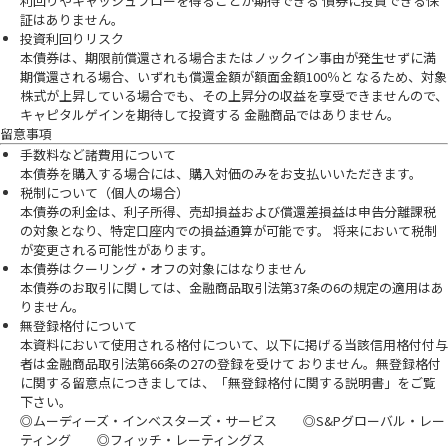
利回りやキャッシュフローを得ることが期待できる 債券に投資できる保
証はありません。
投資利回りリスク
本債券は、期限前償還される場合またはノックイン事由が発生せずに満
期償還される場合、いずれも償還金額が額面金額100％と なるため、対象
株式が上昇している場合でも、その上昇分の収益を享受できませんので、
キャピタルゲインを期待して投資する 金融商品ではありません。
留意事項
手数料など諸費用について
本債券を購入する場合には、購入対価のみをお支払いいただきます。
税制について（個人の場合）
本債券の利金は、利子所得、売却損益および償還差損益は申告分離課税
の対象となり、特定口座内での損益通算が可能です。 将来において税制
が変更される可能性があります。
本債券はクーリング・オフの対象にはなりません
本債券のお取引に関しては、金融商品取引法第37条の6の規定の適用はあ
りません。
無登録格付について
本資料において使用される格付について、以下に掲げる当該信用格付付与
者は金融商品取引法第66条の27の登録を受けて おりません。無登録格付
に関する留意点につきましては、「無登録格付に関する説明書」をご覧
下さい。
◎ムーディーズ・インベスターズ・サービス ◎S&Pグローバル・レー
ティング ◎フィッチ・レーティングス