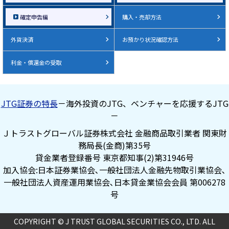
確定申告編
購入・売却方法
外貨決済
お預かり状況確認方法
利金・償還金の受取
JTG証券の特長
－海外投資のJTG、ベンチャーを応援するJTG
－
Ｊトラストグローバル証券株式会社 金融商品取引業者 関東財
務局長(金商)第35号
貸金業者登録番号 東京都知事(2)第31946号
加入協会:日本証券業協会､一般社団法人金融先物取引業協会､
一般社団法人資産運用業協会､日本貸金業協会会員 第006278
号
COPYRIGHT © J TRUST GLOBAL SECURITIES CO., LTD. ALL