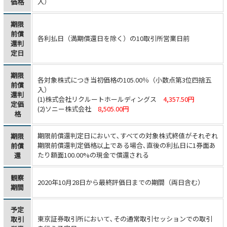
入）
価格
期限
前償
各利払日（満期償還日を除く）の10取引所営業日前
還判
定日
期限
各対象株式につき当初価格の105.00％（小数点第3位四捨五
前償
入）
還判
(1)株式会社リクルートホールディングス
4,357.50円
定価
(2)ソニー株式会社
8,505.00円
格
期限前償還判定日において､すべての対象株式終値がそれぞれ
期限
期限前償還判定価格以上である場合､直後の利払日に1券面あ
前償
たり額面100.00%の現金で償還される
還
観察
2020年10月28日から最終評価日までの期間（両日含む）
期間
予定
東京証券取引所において､その通常取引セッションでの取引
取引