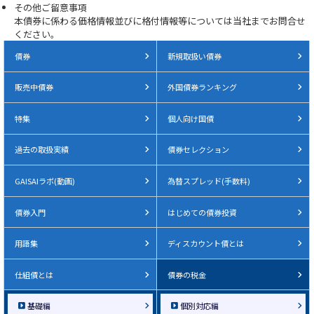
その他ご留意事項
本債券に係わる価格情報並びに格付情報等については当社までお問合せ
ください。
債券
新規取扱い債券
販売中債券
外国債券ランキング
特集
個人向け国債
過去の取扱実績
債券セレクション
GAISAIラボ(動画)
為替スプレッド(手数料)
債券入門
はじめての債券投資
用語集
ディスカウント債とは
仕組債とは
債券の税金
基礎編
個別対応編