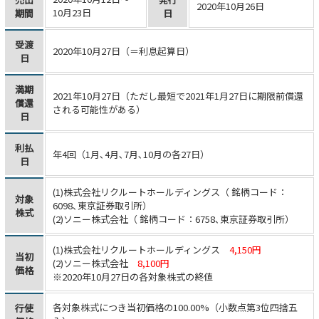
2020年10月26日
10月23日
期間
日
受渡
2020年10月27日（＝利息起算日）
日
満期
2021年10月27日（ただし最短で2021年1月27日に期限前償還
償還
される可能性がある）
日
利払
年4回（1月､4月､7月､10月の各27日）
日
(1)株式会社リクルートホールディングス（ 銘柄コード：
対象
6098､東京証券取引所）
株式
(2)ソニー株式会社（ 銘柄コード：6758､東京証券取引所）
(1)株式会社リクルートホールディングス
4,150円
当初
(2)ソニー株式会社
8,100円
価格
※2020年10月27日の各対象株式の終値
各対象株式につき当初価格の100.00%（小数点第3位四捨五
行使