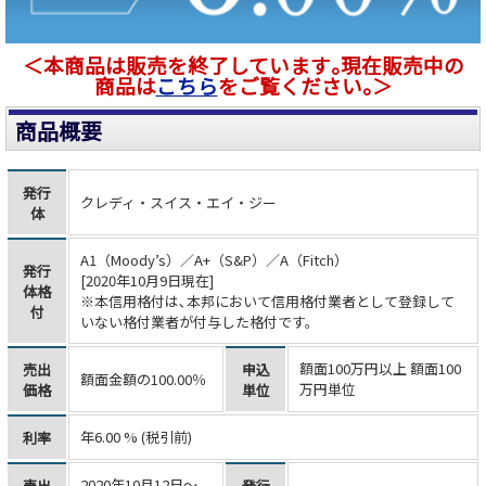
＜本商品は販売を終了しています｡現在販売中の
商品は
こちら
をご覧ください｡＞
商品概要
発行
クレディ・スイス・エイ・ジー
体
A1（Moody’s）／A+（S&P）／A（Fitch）
発行
[2020年10月9日現在]
体格
※本信用格付は､本邦において信用格付業者として登録して
付
いない格付業者が付与した格付です。
額面100万円以上 額面100
売出
申込
額面金額の100.00％
万円単位
価格
単位
年6.00 % (税引前)
利率
2020年10月12日～
売出
発行