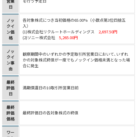
を行う予定日
営業
日
各対象株式につき当初価格の65.00%（小数点第3位四捨五
ノッ
入）
クイ
(1)株式会社リクルートホールディングス
2,697.50円
ン価
(2)ソニー株式会社
5,265.00円
格
ノッ
観察期間中のいずれかの予定取引所営業日において､いずれ
クイ
かの対象株式終値が一度でもノックイン価格未満となった場
ン事
合に発生
由
最終
満期償還日の10取引所営業日前
評価
日
最終
最終評価日の各対象株式の終値
評価
価格
ワー