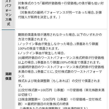
スト
対象株式のうち｢最終評価価格÷行使価格｣の値が最も低い対
パフ
象株式
ォー
（対象株式の最終パフォーマンスが同一であった場合､計算
マン
代理人が銘柄を決定します。）
ス株
式
期限前償還条項が適用されなかった場合､以下のいずれかの
方法で償還されます。
ⅰノックイン事由が発生しなかった場合､1券面あたり額面
100%の現金で償還されます。
ⅱノックイン事由が発生した場合､
(A)最終評価日のワーストパフォーマンス株式終値が行使価格
以上の場合､1券面あたり額面100%の現金で償還されます。
(B)最終評価日のワーストパフォーマンス株式終値が行使価格
未満の場合､1券面ごとに､交付株式数のワーストパフォーマ
満期
ンス
償還
株式および現金調整額（もしあれば）の交付で償還されま
す。
(1)交付株式数＝100万円（1券面）÷行使価格（単元株数未満
は切捨て）
(2)現金調整額＝（100万円（1券面）÷行使価格－交付株式
数）×最終評価日の対象株式の終値
（1券面あたりの現金調整額は､1円未満四捨五入）