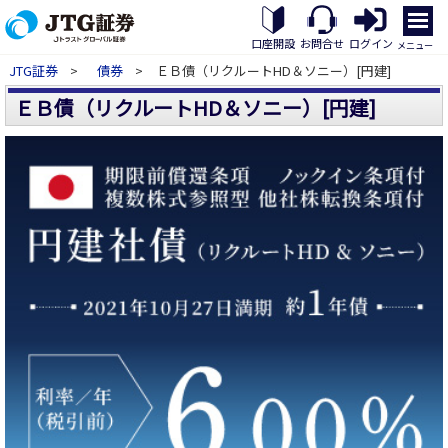
メ
ニ
口座開設
お問合せ
ログイン
メニュー
ュ
JTG証券
>
債券
> ＥＢ債（リクルートHD＆ソニー）[円建]
ー
を
ＥＢ債（リクルートHD＆ソニー）[円建]
開
く