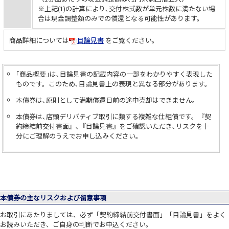
※上記(1)の計算により､交付株式数が単元株数に満たない場
合は現金調整額のみでの償還となる可能性があります。
商品詳細については
目論見書
をご覧ください。
｢商品概要｣
は､目論見書の記載内容の一部をわかりやすく表現した
ものです。このため､目論見書上の表現と異なる部分があります。
本債券は､原則として満期償還日前の途中売却はできません。
本債券は､店頭デリバティブ取引に類する複雑な仕組債です。『契
約締結前交付書面』､『目論見書』をご確認いただき､リスクを十
分にご理解のうえでお申し込みください。
JTG証券で口座をお持ちではない方
まずは口座開設！
本債券の主なリスクおよび留意事項
お取引にあたりましては、必ず「契約締結前交付書面」「目論見書」をよく
お読みいただき、ご自身の判断でお申込ください。