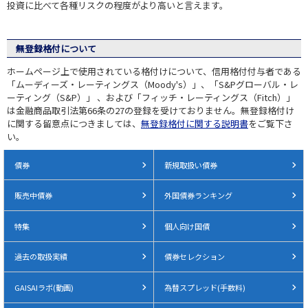
投資に比べて各種リスクの程度がより高いと言えます。
無登録格付について
ホームページ上で使用されている格付けについて、信用格付付与者である
「ムーディーズ・レーティングス（Moody's）」、「S&Pグローバル・レ
ーティング（S&P）」 、および「フィッチ・レーティングス（Fitch）」
は金融商品取引法第66条の27の登録を受けておりません。無登録格付け
に関する留意点につきましては、
無登録格付に関する説明書
をご覧下さ
い。
債券
新規取扱い債券
販売中債券
外国債券ランキング
特集
個人向け国債
過去の取扱実績
債券セレクション
GAISAIラボ(動画)
為替スプレッド(手数料)