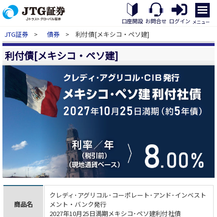
メ
ニ
口座開設
お問合せ
ログイン
メニュー
ュ
JTG証券
>
債券
> 利付債[メキシコ・ペソ建]
ー
を
利付債[メキシコ・ペソ建]
開
く
クレディ･アグリコル･コーポレート･アンド･インベスト
商品名
メント・バンク発行
2027年10月25日満期メキシコ･ペソ建利付社債