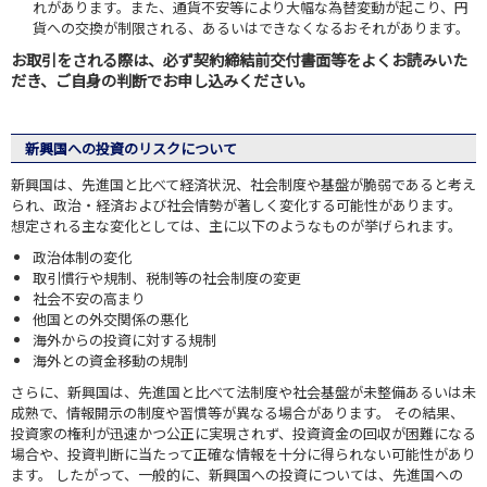
れがあります。また、通貨不安等により大幅な為替変動が起こり、円
貨への交換が制限される、あるいはできなくなるおそれがあります。
お取引をされる際は、必ず契約締結前交付書面等をよくお読みいた
だき、ご自身の判断でお申し込みください。
新興国への投資のリスクについて
新興国は、先進国と比べて経済状況、社会制度や基盤が脆弱であると考え
られ、政治・経済および社会情勢が著しく変化する可能性があります。
想定される主な変化としては、主に以下のようなものが挙げられます。
政治体制の変化
取引慣行や規制、税制等の社会制度の変更
社会不安の高まり
他国との外交関係の悪化
海外からの投資に対する規制
海外との資金移動の規制
さらに、新興国は、先進国と比べて法制度や社会基盤が未整備あるいは未
成熟で、情報開示の制度や習慣等が異なる場合があります。 その結果、
投資家の権利が迅速かつ公正に実現されず、投資資金の回収が困難になる
場合や、投資判断に当たって正確な情報を十分に得られない可能性があり
ます。 したがって、一般的に、新興国への投資については、先進国への