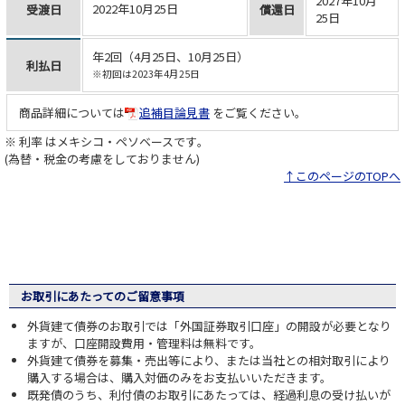
2027年10月
2022年10月25日
受渡日
償還日
25日
年2回（4月25日、10月25日）
利払日
※初回は2023年4月25日
商品詳細については
追補目論見書
をご覧ください。
※ 利率 はメキシコ・ペソベースです｡
(為替・税金の考慮をしておりません)
↑このページのTOPへ
お取引にあたってのご留意事項
外貨建て債券のお取引では「外国証券取引口座」の開設が必要となり
ますが、口座開設費用・管理料は無料です。
外貨建て債券を募集・売出等により、または当社との相対取引により
購入する場合は、購入対価のみをお支払いいただきます。
既発債のうち、利付債のお取引にあたっては、経過利息の受け払いが