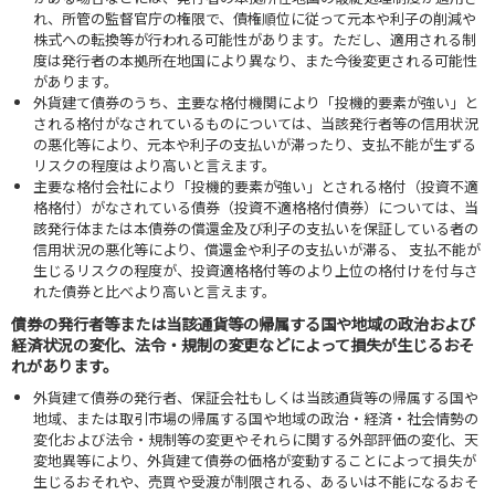
れ、所管の監督官庁の権限で、債権順位に従って元本や利子の削減や
株式への転換等が行われる可能性があります。ただし、適用される制
度は発行者の本拠所在地国により異なり、また今後変更される可能性
があります。
外貨建て債券のうち、主要な格付機関により「投機的要素が強い」と
される格付がなされているものについては、当該発行者等の信用状況
の悪化等により、元本や利子の支払いが滞ったり、支払不能が生ずる
リスクの程度はより高いと言えます。
主要な格付会社により「投機的要素が強い」とされる格付（投資不適
格格付）がなされている債券（投資不適格格付債券）については、当
該発行体または本債券の償還金及び利子の支払いを保証している者の
信用状況の悪化等により、償還金や利子の支払いが滞る、 支払不能が
生じるリスクの程度が、投資適格格付等のより上位の格付けを付与さ
れた債券と比べより高いと言えます。
債券の発行者等または当該通貨等の帰属する国や地域の政治および
経済状況の変化、法令・規制の変更などによって損失が生じるおそ
れがあります。
外貨建て債券の発行者、保証会社もしくは当該通貨等の帰属する国や
地域、または取引市場の帰属する国や地域の政治・経済・社会情勢の
変化および法令・規制等の変更やそれらに関する外部評価の変化、天
変地異等により、外貨建て債券の価格が変動することによって損失が
生じるおそれや、売買や受渡が制限される、あるいは不能になるおそ