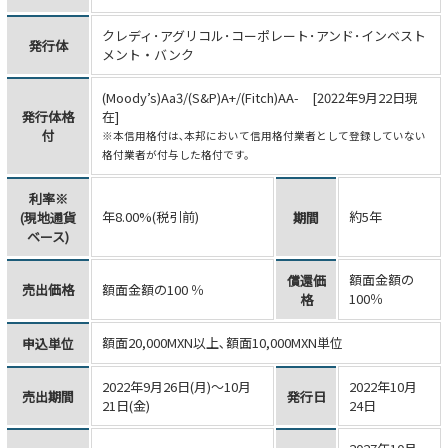
クレディ･アグリコル･コーポレート･アンド･インベスト
発行体
メント・バンク
(Moody’s)Aa3/(S&P)A+/(Fitch)AA- [2022年9月22日現
発行体格
在]
付
※本信用格付は､本邦において信用格付業者として登録していない
格付業者が付与した格付です。
利率※
年8.00%(税引前)
約5年
(現地通貨
期間
ベース)
額面金額の
償還価
売出価格
額面金額の100
％
100％
格
額面20,000MXN以上､額面10,000MXN単位
申込単位
2022年9月26日(月)～10月
2022年10月
売出期間
発行日
21日(金)
24日