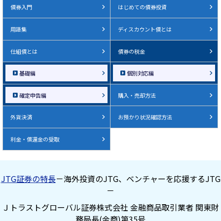
債券入門
はじめての債券投資
用語集
ディスカウント債とは
仕組債とは
債券の税金
基礎編
個別対応編
確定申告編
購入・売却方法
外貨決済
お預かり状況確認方法
利金・償還金の受取
JTG証券の特長
－海外投資のJTG、ベンチャーを応援するJTG
－
Ｊトラストグローバル証券株式会社 金融商品取引業者 関東財
務局長(金商)第35号