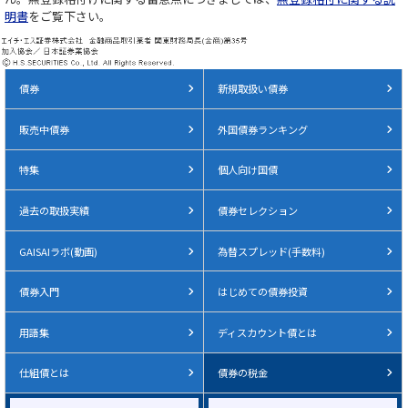
明書
をご覧下さい。
債券
新規取扱い債券
販売中債券
外国債券ランキング
特集
個人向け国債
過去の取扱実績
債券セレクション
GAISAIラボ(動画)
為替スプレッド(手数料)
債券入門
はじめての債券投資
用語集
ディスカウント債とは
仕組債とは
債券の税金