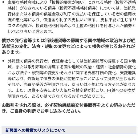
主要な格付会社により「投機的要素が強い」とされる格付（投資不適格
格付）がなされている債券（投資不適格格付債券）については、当該発
行体または本債券の償還金及び利子の支払いを保証している者の信用状
況の悪化等により、償還金や利子の支払いが滞る、 支払不能が生じるリ
スクの程度が、投資適格格付等のより上位の格付けを付与された債券と
比べより高いと言えます。
債券の発行者等または当該通貨等の帰属する国や地域の政治および経
済状況の変化、法令・規制の変更などによって損失が生じるおそれが
あります。
外貨建て債券の発行者、保証会社もしくは当該通貨等の帰属する国や地
域、または取引市場の帰属する国や地域の政治・経済・社会情勢の変化
および法令・規制等の変更やそれらに関する外部評価の変化、天変地異
等により、外貨建て債券の価格が変動することによって損失が生じるお
それや、売買や受渡が制限される、あるいは不能になるおそれがありま
す。また、通貨不安等により大幅な為替変動が起こり、円貨への交換が
制限される、あるいはできなくなるおそれがあります。
お取引をされる際は、必ず契約締結前交付書面等をよくお読みいただ
き、ご自身の判断でお申し込みください。
新興国への投資のリスクについて