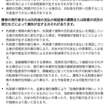
場の状況によっては為替差損が生ずるおそれがあります。
通貨の交換に制限が付されている場合は、元利金を円貨へ交換すること
や送金ができない場合があります。
債券の発行者または元利金の支払の保証者の業務または財産の状況の
変化などによって損失が生ずるおそれがあります。
外貨建て債券の発行者や、外貨建て債券の元利金の支払いを保証してい
る者の信用状況に変化が生じた場合、市場価格が変動することによって
売却損が生ずる場合があります。
外貨建て債券の発行者や、外貨建て債券の元利金の支払いを保証してい
る者の信用状況の悪化等により、元本や利子の支払いの停滞若しくは支
払不能の発生又は特約による元本の削減等がなされるリスクがありま
す。
なお、金融機関が発行する債券は、信用状況が悪化して破綻のおそれが
ある場合などには、発行者の本拠所在地国の破綻処理制度が適用され、
所管の監督官庁の権限で、債権順位に従って元本や利子の削減や株式へ
の転換等が行われる可能性があります。ただし、適用される制度は発行
者の本拠所在地国により異なり、また今後変更される可能性がありま
す。
外貨建て債券のうち、主要な格付機関により「投機的要素が強い」とさ
れる格付がなされているものについては、当該発行者等の信用状況の悪
化等により、元本や利子の支払いが滞ったり、支払不能が生ずるリスク
の程度はより高いと言えます。