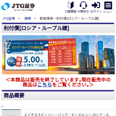
メ
ニ
口座開設
お問合せ
ログイン
メニュー
ュ
JTG証券
>
債券
> 新発債券－利付債[ロシア・ルーブル建]
ー
を
利付債[ロシア・ルーブル建]
開
く
＜本商品は販売を終了しています｡現在販売中の
商品は
こちら
をご覧ください｡＞
商品概要
<
エイチエスビーシー・バンク・ピーエルシー ロシア・ル