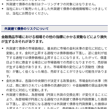
外貨建て債券のお取引はクーリングオフの対象にはなりません。
当社において販売いたしました外貨建て債券の価格情報等につきまして
は、当社にお問合せください。
外貨建て債券のリスクについて
金融商品市場における相場その他の指標にかかる変動などにより損失
が生ずるおそれがあります。
外貨建て債券の市場価格は、基本的に市場の金利水準の変化に対応して
変動します。金利が上昇する過程では債券価格は下落し、逆に金利が低
下する過程では債券価格は上昇することになります。したがって、償還
日より前に換金する場合には市場価格での売却となりますので、売却損
が生ずる場合があります。また、市場環境の変化により流動性（換金
性）が著しく低くなった場合、売却することができない可能性がありま
す。
金利水準は、各国の中央銀行が決定する政策金利、市場金利の水準（例
えば、既に発行されている債券の流通利回り）や金融機関の貸出金利等
の変化に対応して変動します。
外貨建て債券は、為替相場（円貨と外貨の交換比率）が変化することに
より、為替相場が円高になる過程では外貨建て債券を円貨換算した価値
は下落し、逆に円安になる過程では外貨建て債券を円貨換算した価値は
上昇することになります。したがって、売却時あるいは償還時の為替相