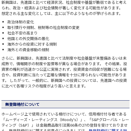
新興国は、先進国と比べて経済状況、社会制度や基盤が脆弱であると考え
られ、政治・経済および社会情勢が著しく変化する可能性があります。
想定される主な変化としては、主に以下のようなものが挙げられます。
政治体制の変化
取引慣行や規制、税制等の社会制度の変更
社会不安の高まり
他国との外交関係の悪化
海外からの投資に対する規制
海外との資金移動の規制
さらに、新興国は、先進国と比べて法制度や社会基盤が未整備あるいは未
成熟で、情報開示の制度や習慣等が異なる場合があります。 その結果、投
資家の権利が迅速かつ公正に実現されず、投資資金の回収が困難になる場
合や、投資判断に当たって正確な情報を十分に得られない可能性がありま
す。 したがって、一般的に、新興国への投資については、先進国への投資
に比べて各種リスクの程度がより高いと言えます。
無登録格付について
ホームページ上で使用されている格付けについて、信用格付付与者である
「ムーディーズ・レーティングス（Moody's）」、「S&Pグローバル・レー
ティング（S&P）」 は金融商品取引法第66条の27の登録を受けておりませ
ん。無登録格付けに関する留意点につきましては、
無登録格付に関する説