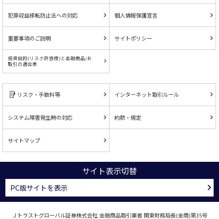
犯罪収益移転防止法への対応
個人情報保護宣言
重要事項のご説明
サイトポリシー
投資目的(リスク許容度)と金融商品/お
取引の適合表
リスク・手数料等
インターネット取引ルール
システム障害発生時の対応
約款・規定
サイトマップ
サイト表示切替
PC版サイトを表示
Ｊトラストグローバル証券株式会社 金融商品取引業者 関東財務局長(金商)第35号