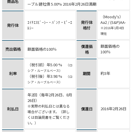
商品名
ーブル建社債 5.00% 2016年2月26日満期
（Moody's）
ｴｲﾁｴｽﾋﾞｰｼｰ・ﾊﾞﾝｸ・ﾋﾟｰｴ
発行体
Aa2 / (S&P)AA-
発行体
ﾙｼｰ
格付
※2016年1月4日
現在
額面価格の
償還価
売出価格
額面価格の100％
100％
格
（税引前）年5.00 %
（ロ
シア・ルーブルベース）
約3年
利率
期間
（税引後）年3.98 %
（ロ
シア・ルーブルベース）
年2回（毎年2月26日、8月
26日）
※実際の利払日とは異なる
2016年2月26日
利払日
償還日
場合がございます。（詳し
くは目論見書をご覧くださ
い。）