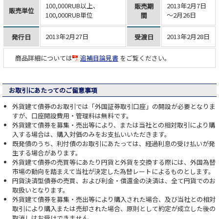
100,000RUB以上、
2013年2月7日
販売期
販売単位
100,000RUB単位
～2月26日
間
2013年2月27日
2013年2月28日
発行日
受渡日
商品詳細については
追補目論見書
をご覧ください。
お取引にあたってのご留意事項
外貨建て債券のお取引では「外国証券取引口座」の開設が必要となりま
すが、口座開設費用・管理料は無料です。
外貨建て債券を募集・売出等により、または当社との相対取引により購
入する場合は、購入対価のみをお支払いいただきます。
既発債のうち、利付債のお取引にあたっては、経過利息の受け払いが発
生する場合があります。
外貨建て債券の売買等にあたり円貨と外貨を交換する際には、外国為替
市場の動向を踏まえて当社が決定した為替レートによるものとします。
円貨決済型債券の売買、および利金・償還金の決済は、全て円貨でのお
取扱いとなります。
外貨建て債券を募集・売出等により購入された場合、及び当社との相対
取引により購入または売却された場合、原則として約定が成立した後の
取消しはお受けできません。