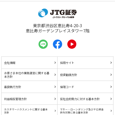
東京都渋谷区恵比寿4-20-3
恵比寿ガーデンプレイスタワー7階
会社情報
採用サイト
お客さま本位の業務運営に関する基
投資勧誘方針
本方針
最良執行方針
倫理コード
利益相反管理方針
反社会的勢力に対する基本方針
カスタマーハラスメントに関する基本
マネー・ローンダリング及びテロ資金
方針
供与対策に係る基本方針