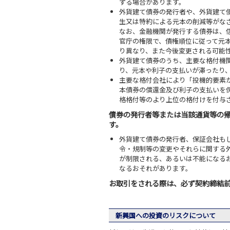
ずる場合があります。
外貨建て債券の発行者や、外貨建て
生又は特約による元本の削減等がな
なお、金融機関が発行する債券は、
官庁の権限で、債権順位に従って元
り異なり、また今後変更される可能
外貨建て債券のうち、主要な格付機
り、元本や利子の支払いが滞ったり
主要な格付会社により「投機的要素
本債券の償還金及び利子の支払いを
格格付等のより上位の格付けを付与
債券の発行者等または当該通貨等の
す。
外貨建て債券の発行者、保証会社も
令・規制等の変更やそれらに関する
が制限される、あるいは不能になる
なるおそれがあります。
お取引をされる際は、必ず契約締結
新興国への投資のリスクについて