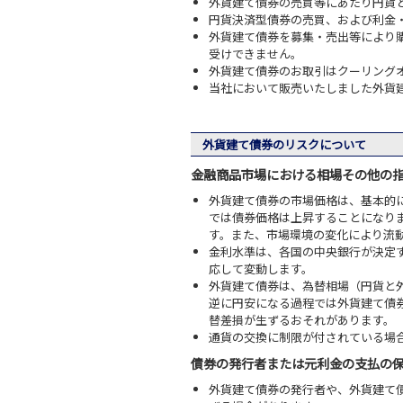
外貨建て債券の売買等にあたり円貨
円貨決済型債券の売買、および利金
外貨建て債券を募集・売出等により
受けできません。
外貨建て債券のお取引はクーリング
当社において販売いたしました外貨
外貨建て債券のリスクについて
金融商品市場における相場その他の
外貨建て債券の市場価格は、基本的
では債券価格は上昇することになり
す。また、市場環境の変化により流
金利水準は、各国の中央銀行が決定
応して変動します。
外貨建て債券は、為替相場（円貨と
逆に円安になる過程では外貨建て債
替差損が生ずるおそれがあります。
通貨の交換に制限が付されている場
債券の発行者または元利金の支払の
外貨建て債券の発行者や、外貨建て