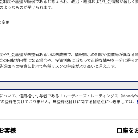
会制度や基盤が脆弱であると考えられ、政治・経済および社会情勢が著しく
のようなものが挙げられます。
の変更
度や社会基盤が未整備あるいは未成熟で、情報開示の制度や習慣等が異なる場
金の回収が困難になる場合や、投資判断に当たって正確な情報を十分に得られ
先進国への投資に比べて各種リスクの程度がより高いと言えます。
ついて、信用格付付与者である「ムーディーズ・レーティングス（Moody's
の27の登録を受けておりません。無登録格付けに関する留意点につきましては、
お客様
口座を