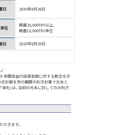
還日
2030年8月26日
額面20,000TRY以上､
込単位
額面10,000TRY単位
2020年8月26日
渡日
ん）
めた年間収益の投資金額に対する割合を示
その合計額を次の期間の利子計算で元本と
｢単利｣は､当初の元本に対してのみ利子
ただきます。