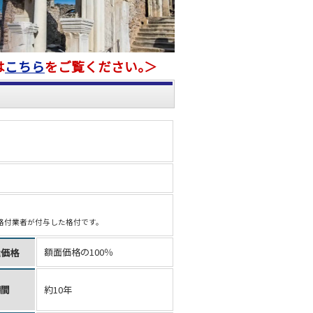
は
こちら
をご覧ください｡＞
格付業者が付与した格付です。
額面価格の100％
還価格
期間
約10年