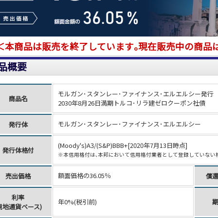
＜本商品は販売を終了しています｡現在販売中の商品
品概要
モルガン･スタンレー･ファイナンス･エルエルシー発行
商品名
2030年8月26日満期トルコ･リラ建ゼロクーポン社債
モルガン･スタンレー･ファイナンス･エルエルシー
発行体
(Moody's)A3/(S&P)BBB+[2020年7月13日時点]
発行体格付
※本信用格付は､本邦において信用格付業者として登録していない
額面価格の36.05％
売出価格
償
利率
年0%(税引前)
現地通貨ベース)