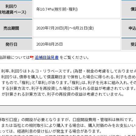
利回り
年10.74%(税引前･複利)
償
現地通貨ベース)
2020年7月20日(月)～8月21日(金)
売出期間
申
2020年8月25日
発行日
受
品詳細については
追補目論見書
をご覧ください。
利率､利回りはトルコ・リラベースです｡ (為替・税金の考慮をしておりませ
利回りは､債券を購入して償還期日まで保有した場合に得られる､利子も含
すもので､｢複利｣と｢単利｣があります｡｢複利｣は､利子を元本に組み入れ､
する計算方法で､利子を再投資した場合に得られる収益が考慮されています｡
が計算される計算方法で､利子の再投資の収益は考慮されていません｡
券取引口座」の開設が必要となりますが、口座開設費用・管理料は無料です。
、または当社との相対取引により購入する場合は、購入対価のみをお支払いい
たっては、経過利息の受け払いが発生する場合があります。