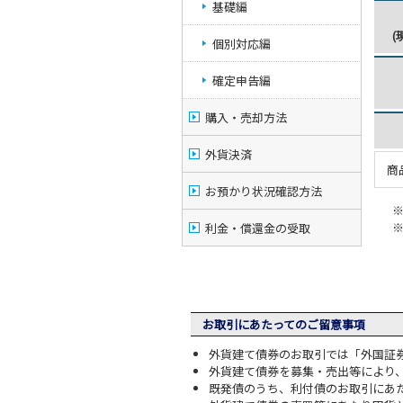
基礎編
(
個別対応編
確定申告編
購入・売却方法
外貨決済
商
お預かり状況確認方法
利金・償還金の受取
お取引にあたってのご留意事項
外貨建て債券のお取引では「外国証
外貨建て債券を募集・売出等により
既発債のうち、利付債のお取引にあ