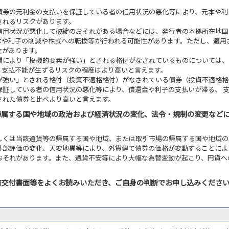
債券の元利金の支払いを保証している者の信用状況の悪化等により、元本や利
されるリスクがあります。
信用状況が悪化して破綻のおそれがある場合などには、発行者の本拠所在地国
本や利子の削減や株式への転換等が行われる可能性があります。ただし、適用
性があります。
関により「投機的要素が強い」とされる格付がなされているものについては、
、支払不能が生ずるリスクの程度はより高いと言えます。
が強い」とされる格付（投資不適格格付）がなされている債券（投資不適格格
保証している者の信用状況の悪化等により、償還金や利子の支払いが滞る、 
された債券と比べより高いと言えます。
帰属する国や地域の政治および経済状況の変化、法令・規制の変更など
しくは当該通貨等の帰属する国や地域、または取引市場の帰属する国や地域の
外部評価の変化、天変地異等により、外貨建て債券の価格が変動することによ
おそれがあります。また、通貨不安等により大幅な為替変動が起こり、円貨へ
前交付書面等をよくお読みいただき、ご自身の判断でお申し込みくださ