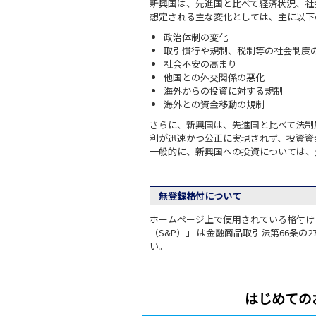
新興国は、先進国と比べて経済状況、社
想定される主な変化としては、主に以下
政治体制の変化
取引慣行や規制、税制等の社会制度
社会不安の高まり
他国との外交関係の悪化
海外からの投資に対する規制
海外との資金移動の規制
さらに、新興国は、先進国と比べて法制
利が迅速かつ公正に実現されず、投資資
一般的に、新興国への投資については、
無登録格付について
ホームページ上で使用されている格付けに
（S&P）」 は金融商品取引法第66条
い。
はじめての