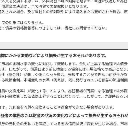
と外貨を交換する際には、外国為替市場の動向を踏まえて当社が決定した為替
・償還金の決済は、全て円貨でのお取扱いとなります。
購入された場合、及び当社との相対取引により購入または売却された場合、原
オフの対象にはなりません。
建て債券の価格情報等につきましては、当社にお問合せください。
指標にかかる変動などにより損失が生ずるおそれがあります。
に市場の金利水準の変化に対応して変動します。金利が上昇する過程では債券
ます。したがって、償還日より前に換金する場合には市場価格での売却となり
動性（換金性）が著しく低くなった場合、売却することができない可能性があ
する政策金利、市場金利の水準（例えば、既に発行されている債券の流通利回
外貨の交換比率）が変化することにより、為替相場が円高になる過程では外貨
券を円貨換算した価値は上昇することになります。したがって、売却時あるい
合は、元利金を円貨へ交換することや送金ができない場合があります。
保証者の業務または財産の状況の変化などによって損失が生ずるおそれ
債券の元利金の支払いを保証している者の信用状況に変化が生じた場合、市場