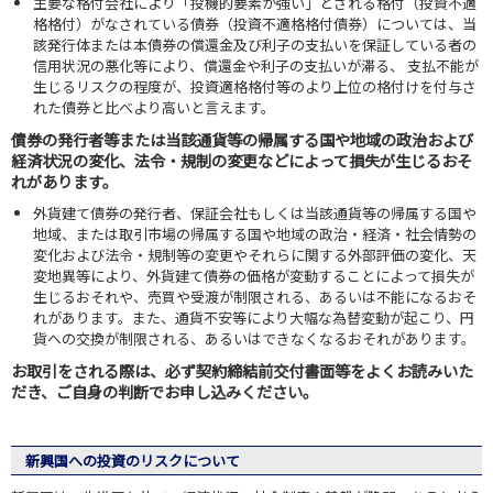
主要な格付会社により「投機的要素が強い」とされる格付（投資不適
格格付）がなされている債券（投資不適格格付債券）については、当
該発行体または本債券の償還金及び利子の支払いを保証している者の
信用状況の悪化等により、償還金や利子の支払いが滞る、 支払不能が
生じるリスクの程度が、投資適格格付等のより上位の格付けを付与さ
れた債券と比べより高いと言えます。
債券の発行者等または当該通貨等の帰属する国や地域の政治および
経済状況の変化、法令・規制の変更などによって損失が生じるおそ
れがあります。
外貨建て債券の発行者、保証会社もしくは当該通貨等の帰属する国や
地域、または取引市場の帰属する国や地域の政治・経済・社会情勢の
変化および法令・規制等の変更やそれらに関する外部評価の変化、天
変地異等により、外貨建て債券の価格が変動することによって損失が
生じるおそれや、売買や受渡が制限される、あるいは不能になるおそ
れがあります。また、通貨不安等により大幅な為替変動が起こり、円
貨への交換が制限される、あるいはできなくなるおそれがあります。
お取引をされる際は、必ず契約締結前交付書面等をよくお読みいた
だき、ご自身の判断でお申し込みください。
新興国への投資のリスクについて