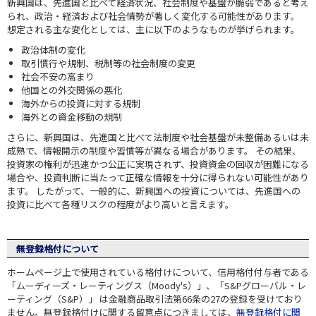
新興国は、先進国と比べて経済状況、社会制度や基盤が脆弱であると考え
られ、政治・経済および社会情勢が著しく変化する可能性があります。
想定される主な変化としては、主に以下のようなものが挙げられます。
政治体制の変化
取引慣行や規制、税制等の社会制度の変更
社会不安の高まり
他国との外交関係の悪化
海外からの投資に対する規制
海外との資金移動の規制
さらに、新興国は、先進国と比べて法制度や社会基盤が未整備あるいは未
成熟で、情報開示の制度や習慣等が異なる場合があります。 その結果、
投資家の権利が迅速かつ公正に実現されず、投資資金の回収が困難になる
場合や、投資判断に当たって正確な情報を十分に得られない可能性があり
ます。 したがって、一般的に、新興国への投資については、先進国への
投資に比べて各種リスクの程度がより高いと言えます。
無登録格付について
ホームページ上で使用されている格付けについて、信用格付付与者である
「ムーディーズ・レーティングス（Moody's）」、「S&Pグローバル・レ
ーティング（S&P）」 は金融商品取引法第66条の27の登録を受けており
ません。無登録格付けに関する留意点につきましては、
無登録格付に関