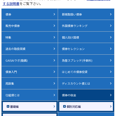
する説明書
をご覧下さい。
債券
新規取扱い債券
販売中債券
外国債券ランキング
特集
個人向け国債
過去の取扱実績
債券セレクション
GAISAIラボ(動画)
為替スプレッド(手数料)
債券入門
はじめての債券投資
用語集
ディスカウント債とは
仕組債とは
債券の税金
基礎編
個別対応編