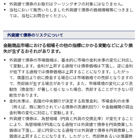
外貨建て債券のお取引はクーリングオフの対象にはなりません。
当社において販売いたしました外貨建て債券の価格情報等につきまし
ては、当社にお問合せください。
外貨建て債券のリスクについて
金融商品市場における相場その他の指標にかかる変動などにより損
失が生ずるおそれがあります。
外貨建て債券の市場価格は、基本的に市場の金利水準の変化に対応し
て変動します。金利が上昇する過程では債券価格は下落し、逆に金利
が低下する過程では債券価格は上昇することになります。したがっ
て、償還日より前に換金する場合には市場価格での売却となりますの
で、売却損が生ずる場合があります。また、市場環境の変化により流
動性（換金性）が著しく低くなった場合、売却することができない可
能性があります。
金利水準は、各国の中央銀行が決定する政策金利、市場金利の水準
（例えば、既に発行されている債券の流通利回り）や金融機関の貸出
金利等の変化に対応して変動します。
外貨建て債券は、為替相場（円貨と外貨の交換比率）が変化すること
により、為替相場が円高になる過程では外貨建て債券を円貨換算した
価値は下落し、逆に円安になる過程では外貨建て債券を円貨換算した
価値は上昇することになります。したがって、売却時あるいは償還時