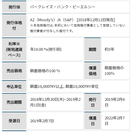
バークレイズ・バンク・ピーエルシー
発行体
A2（Moody’s）/A（S&P） [2018年12月12日現在]
発行体格
※本信用格付は､本邦において信用格付業者として登録していない
付
格付業者が付与した格付です。
利率※
年16.00 %(税引前)
約3年
(現地通貨
期間
ベース)
額面価格の
償還
売出価格
額面価格の100
％
100％
価格
額面10,000TRY以上､額面10,000TRY単位
申込単位
2018年12月20日(木)~2019年2
2019年2月6
発行
売出期間
月1日(金)
日
日
2022年2月7
償還
受渡日
2019年2月7日
日
日