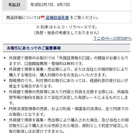
年2回(2月7日、8月7日)
利払日
商品詳細については
追補目論見書
をご覧ください。
※ 利率 はトルコ・リラベースです｡
（為替・税金の考慮をしておりません）
↑このページのTOPへ
お取引にあたってのご留意事項
外貨建て債券のお取引では「外国証券取引口座」の開設が必要となり
ますが、口座開設費用・管理料は無料です。
外貨建て債券を募集・売出等により、または当社との相対取引により
購入する場合は、購入対価のみをお支払いいただきます。
既発債のうち、利付債のお取引にあたっては、経過利息の受け払いが
発生する場合があります。
外貨建て債券の売買等にあたり円貨と外貨を交換する際には、外国為
替市場の動向を踏まえて当社が決定した為替レートによるものとしま
す。
円貨決済型債券の売買、および利金・償還金の決済は、全て円貨での
お取扱いとなります。
外貨建て債券を募集・売出等により購入された場合、及び当社との相
対取引により購入または売却された場合、原則として約定が成立した
後の取消しはお受けできません。