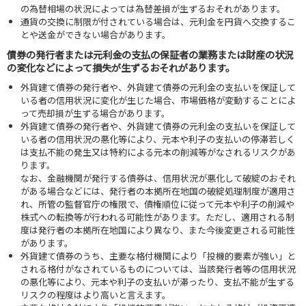
の為替相場の状況によっては為替差損が生ずるおそれがあります。
通貨の交換に制限が付されている場合は、元利金を円貨へ交換するこ
とや送金ができない場合があります。
債券の発行者または元利金の支払の保証者の業務または財産の状況
の変化などによって損失が生ずるおそれがあります。
外貨建て債券の発行者や、外貨建て債券の元利金の支払いを保証して
いる者の信用状況に変化が生じた場合、市場価格が変動することによ
って売却損が生ずる場合があります。
外貨建て債券の発行者や、外貨建て債券の元利金の支払いを保証して
いる者の信用状況の悪化等により、元本や利子の支払いの停滞若しく
は支払不能の発生又は特約による元本の削減等がなされるリスクがあ
ります。
なお、金融機関が発行する債券は、信用状況が悪化して破綻のおそれ
がある場合などには、発行者の本拠所在地国の破綻処理制度が適用さ
れ、所管の監督官庁の権限で、債権順位に従って元本や利子の削減や
株式への転換等が行われる可能性があります。ただし、適用される制
度は発行者の本拠所在地国により異なり、また今後変更される可能性
があります。
外貨建て債券のうち、主要な格付機関により「投機的要素が強い」と
される格付がなされているものについては、当該発行者等の信用状況
の悪化等により、元本や利子の支払いが滞ったり、支払不能が生ずる
リスクの程度はより高いと言えます。