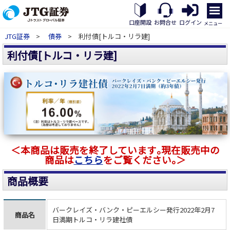
メ
ニ
口座開設
お問合せ
ログイン
メニュー
ュ
JTG証券
>
債券
> 利付債[トルコ・リラ建]
ー
を
利付債[トルコ・リラ建]
開
く
＜本商品は販売を終了しています｡現在販売中の
商品は
こちら
をご覧ください｡＞
商品概要
バークレイズ・バンク・ピーエルシー発行2022年2月7
商品名
日満期トルコ・リラ建社債