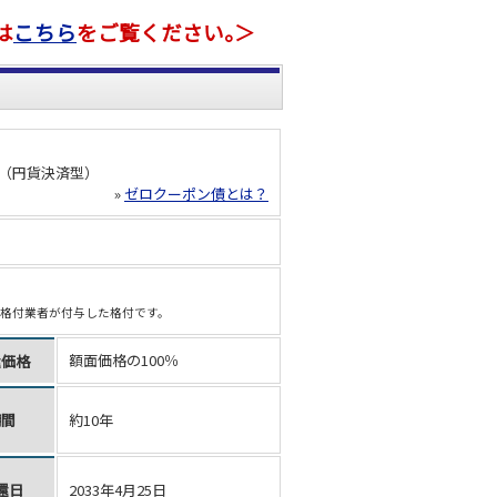
は
こちら
をご覧ください｡＞
債（円貨決済型）
»
ゼロクーポン債とは？
い格付業者が付与した格付です。
額面価格の100％
還価格
期間
約10年
還日
2033年4月25日