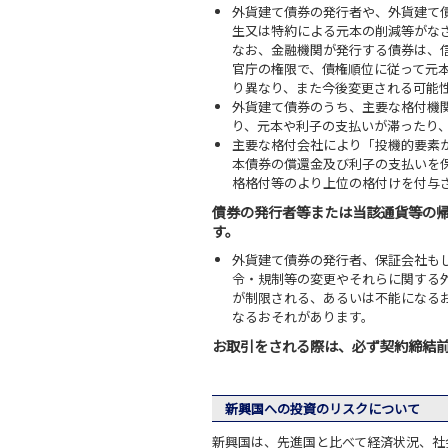
外貨建て債券の発行者や、外貨建て
生又は特約による元本の削減等がな
なお、金融機関が発行する債券は、
官庁の権限で、債権順位に従って元
り異なり、また今後変更される可能
外貨建て債券のうち、主要な格付機
り、元本や利子の支払いが滞ったり
主要な格付会社により「投機的要素
本債券の償還金及び利子の支払いを
格格付等のより上位の格付けを付与
債券の発行者等または当該通貨等の
す。
外貨建て債券の発行者、保証会社も
令・規制等の変更やそれらに関する
が制限される、あるいは不能になる
なるおそれがあります。
お取引をされる際は、必ず契約締結
新興国への投資のリスクについて
新興国は、先進国と比べて経済状況、社