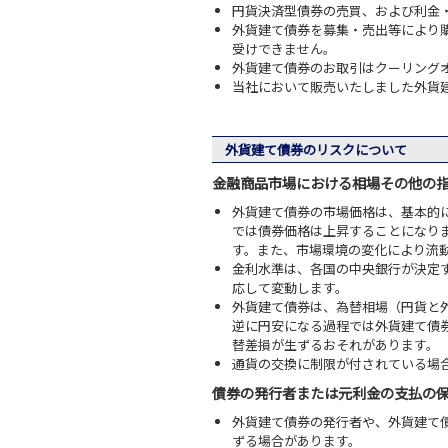
円貨決済型債券の売買、および利金
外貨建て債券を募集・売出等により
受けできません。
外貨建て債券のお取引はクーリング
当社において販売いたしました外貨
外貨建て債券のリスクについて
金融商品市場における相場その他の
外貨建て債券の市場価格は、基本的
では債券価格は上昇することになり
す。また、市場環境の変化により流
金利水準は、各国の中央銀行が決定
応して変動します。
外貨建て債券は、為替相場（円貨と
逆に円安になる過程では外貨建て債
替差損が生ずるおそれがあります。
通貨の交換に制限が付されている場
債券の発行者または元利金の支払の
外貨建て債券の発行者や、外貨建て
ずる場合があります。