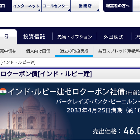
売中債券
個人向け国債
過去の取扱実績
為替スプレッド(手数料
[インド・ルピー建]
ロクーポン債[インド・ルピー建]