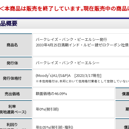
＜本商品は販売を終了しています｡現在販売中の商品
品概要
バークレイズ・バンク・ピーエルシー発行
商品名
2033年4月25日満期インド・ルピー建ゼロクーポン社
バークレイズ・バンク・ピーエルシー
発行体
(Moody's)A1/(S&P)A [2023/3/17現在]
発行体格付
※本信用格付は､本邦において信用格付業者として登録していな
額面価格の46.09%
売出価格
償
利率
年0%(税引前)
(現地通貨ベース)
利回り
年8.05%(税引前･複利)
償