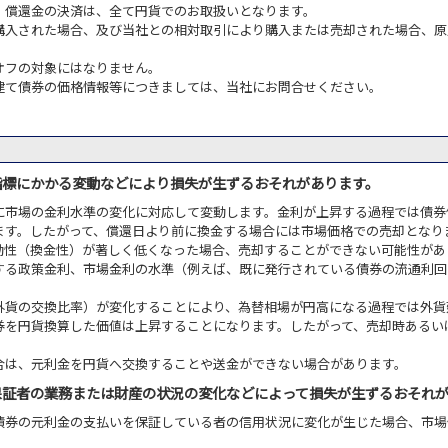
・償還金の決済は、全て円貨でのお取扱いとなります。
購入された場合、及び当社との相対取引により購入または売却された場合、原
オフの対象にはなりません。
建て債券の価格情報等につきましては、当社にお問合せください。
指標にかかる変動などにより損失が生ずるおそれがあります。
に市場の金利水準の変化に対応して変動します。金利が上昇する過程では債券
ます。したがって、償還日より前に換金する場合には市場価格での売却となり
動性（換金性）が著しく低くなった場合、売却することができない可能性があ
する政策金利、市場金利の水準（例えば、既に発行されている債券の流通利回
外貨の交換比率）が変化することにより、為替相場が円高になる過程では外貨
券を円貨換算した価値は上昇することになります。したがって、売却時あるい
合は、元利金を円貨へ交換することや送金ができない場合があります。
保証者の業務または財産の状況の変化などによって損失が生ずるおそれ
債券の元利金の支払いを保証している者の信用状況に変化が生じた場合、市場