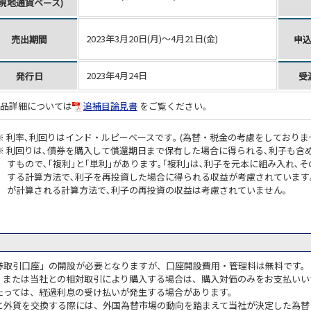
(現地通貨ベース)
2023年3月20日(月)～4月21日(金)
売出期間
申
2023年4月24日
発行日
受
品詳細については
追補目論見書
をご覧ください。
利率､利回りはインド・ルピーベースです｡ (為替・税金の考慮をしておりま
利回りは､債券を購入して償還期日まで保有した場合に得られる､利子も含
すもので､｢複利｣と｢単利｣があります｡｢複利｣は､利子を元本に組み入れ
する計算方法で､利子を再投資した場合に得られる収益が考慮されています｡
が計算される計算方法で､利子の再投資の収益は考慮されていません｡
券取引口座」の開設が必要となりますが、口座開設費用・管理料は無料です。
、または当社との相対取引により購入する場合は、購入対価のみをお支払いい
たっては、経過利息の受け払いが発生する場合があります。
と外貨を交換する際には、外国為替市場の動向を踏まえて当社が決定した為替