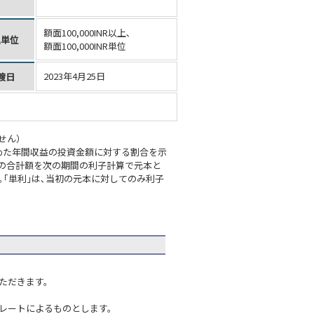
額面100,000INR以上､
込単位
額面100,000INR単位
2023年4月25日
渡日
せん）
めた年間収益の投資金額に対する割合を示
､その合計額を次の期間の利子計算で元本と
｢単利｣は､当初の元本に対してのみ利子
ただきます。
レートによるものとします。