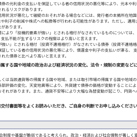
債券の元利金の支払いを保証している者の信用状況の悪化等により、元本や利
されるリスクがあります。
信用状況が悪化して破綻のおそれがある場合などには、発行者の本拠所在地国
本や利子の削減や株式への転換等が行われる可能性があります。ただし、適用
性があります。
関により「投機的要素が強い」とされる格付がなされているものについては、
、支払不能が生ずるリスクの程度はより高いと言えます。
が強い」とされる格付（投資不適格格付）がなされている債券（投資不適格格
保証している者の信用状況の悪化等により、償還金や利子の支払いが滞る、 
された債券と比べより高いと言えます。
帰属する国や地域の政治および経済状況の変化、法令・規制の変更など
しくは当該通貨等の帰属する国や地域、または取引市場の帰属する国や地域の
外部評価の変化、天変地異等により、外貨建て債券の価格が変動することによ
おそれがあります。また、通貨不安等により大幅な為替変動が起こり、円貨へ
前交付書面等をよくお読みいただき、ご自身の判断でお申し込みくださ
会制度や基盤が脆弱であると考えられ、政治・経済および社会情勢が著しく