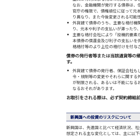
なお、金融機関が発行する債券は、
官庁の権限で、債権順位に従って元
り異なり、また今後変更される可能
外貨建て債券のうち、主要な格付機
り、元本や利子の支払いが滞ったり
主要な格付会社により「投機的要素
本債券の償還金及び利子の支払いを
格格付等のより上位の格付けを付与
債券の発行者等または当該通貨等の
す。
外貨建て債券の発行者、保証会社も
令・規制等の変更やそれらに関する
が制限される、あるいは不能になる
なるおそれがあります。
お取引をされる際は、必ず契約締結
新興国への投資のリスクについて
新興国は、先進国と比べて経済状況、社
想定される主な変化としては、主に以下