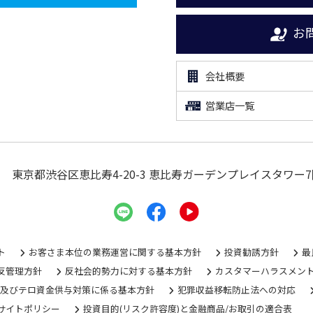
お
会社概要
営業店一覧
東京都渋谷区恵比寿4-20-3
恵比寿ガーデンプレイスタワー7
ト
お客さま本位の業務運営に関する基本方針
投資勧誘方針
最
反管理方針
反社会的勢力に対する基本方針
カスタマーハラスメン
グ及びテロ資金供与対策に係る基本方針
犯罪収益移転防止法への対応
サイトポリシー
投資目的(リスク許容度)と金融商品/お取引の適合表