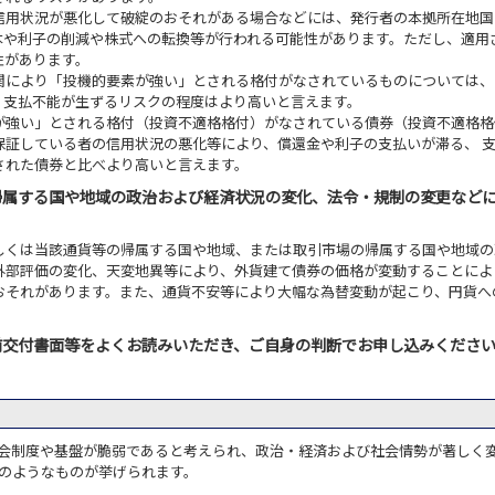
信用状況が悪化して破綻のおそれがある場合などには、発行者の本拠所在地国
本や利子の削減や株式への転換等が行われる可能性があります。ただし、適用
性があります。
関により「投機的要素が強い」とされる格付がなされているものについては、
、支払不能が生ずるリスクの程度はより高いと言えます。
が強い」とされる格付（投資不適格格付）がなされている債券（投資不適格格
保証している者の信用状況の悪化等により、償還金や利子の支払いが滞る、 
された債券と比べより高いと言えます。
帰属する国や地域の政治および経済状況の変化、法令・規制の変更など
しくは当該通貨等の帰属する国や地域、または取引市場の帰属する国や地域の
外部評価の変化、天変地異等により、外貨建て債券の価格が変動することによ
おそれがあります。また、通貨不安等により大幅な為替変動が起こり、円貨へ
前交付書面等をよくお読みいただき、ご自身の判断でお申し込みくださ
会制度や基盤が脆弱であると考えられ、政治・経済および社会情勢が著しく
のようなものが挙げられます。