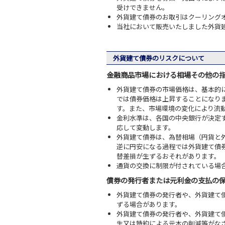
受けできません。
外貨建て債券のお取引はクーリング
当社において販売いたしました外貨
外貨建て債券のリスクについて
金融商品市場における相場その他の
外貨建て債券の市場価格は、基本的
では債券価格は上昇することになり
す。また、市場環境の変化により流
金利水準は、各国の中央銀行が決定
応して変動します。
外貨建て債券は、為替相場（円貨と
逆に円安になる過程では外貨建て債
替差損が生ずるおそれがあります。
通貨の交換に制限が付されている場
債券の発行者または元利金の支払の
外貨建て債券の発行者や、外貨建て
ずる場合があります。
外貨建て債券の発行者や、外貨建て
生又は特約による元本の削減等がな