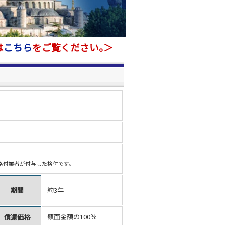
は
こちら
をご覧ください｡＞
格付業者が付与した格付です。
期間
約3年
額面金額の100％
償還価格