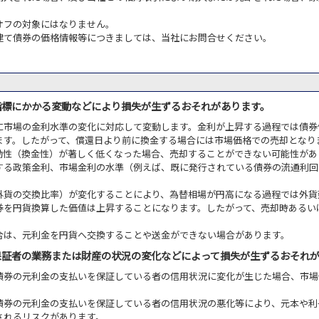
オフの対象にはなりません。
建て債券の価格情報等につきましては、当社にお問合せください。
指標にかかる変動などにより損失が生ずるおそれがあります。
に市場の金利水準の変化に対応して変動します。金利が上昇する過程では債券
ます。したがって、償還日より前に換金する場合には市場価格での売却となり
動性（換金性）が著しく低くなった場合、売却することができない可能性があ
する政策金利、市場金利の水準（例えば、既に発行されている債券の流通利回
外貨の交換比率）が変化することにより、為替相場が円高になる過程では外貨
券を円貨換算した価値は上昇することになります。したがって、売却時あるい
合は、元利金を円貨へ交換することや送金ができない場合があります。
保証者の業務または財産の状況の変化などによって損失が生ずるおそれ
債券の元利金の支払いを保証している者の信用状況に変化が生じた場合、市場
債券の元利金の支払いを保証している者の信用状況の悪化等により、元本や利
されるリスクがあります。