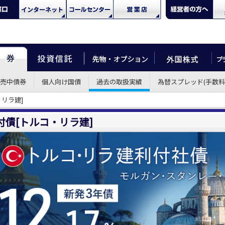
売中債券
個人向け国債
過去の取扱実績
為替スプレッド(手数料
・リラ建]
付債[トルコ・リラ建]