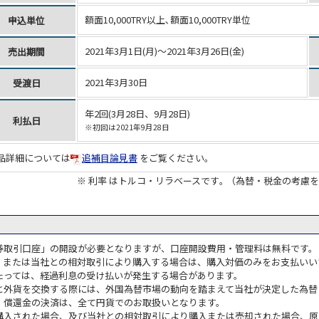
額面10,000TRY以上､額面10,000TRY単位
申込単位
2021年3月1日(月)～2021年3月26日(金)
売出期間
2021年3月30日
受渡日
年2回(3月28日、9月28日)
利払日
※初回は2021年9月28日
品詳細については
追補目論見書
をご覧ください。
※ 利率 はトルコ・リラベースです｡
（為替・税金の考慮を
券取引口座」の開設が必要となりますが、口座開設費用・管理料は無料です。
、または当社との相対取引により購入する場合は、購入対価のみをお支払いい
たっては、経過利息の受け払いが発生する場合があります。
と外貨を交換する際には、外国為替市場の動向を踏まえて当社が決定した為替
・償還金の決済は、全て円貨でのお取扱いとなります。
購入された場合、及び当社との相対取引により購入または売却された場合、原