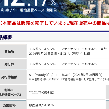
＜本商品は販売を終了しています｡現在販売中の商品
品概要
モルガン･スタンレー･ファイナンス･エルエルシー発行
商品名
2024年3月28日満期トルコ･リラ建利付社債
モルガン･スタンレー･ファイナンス･エルエルシー
発行体
A1（Moody’s）/BBB+（S&P）[2021年2月26日現在]
発行体格付
※本信用格付は､本邦において信用格付業者として登録していない
利率※
年12.17%(税引前)
現地通貨ベース)
額面金額の100
％
売出価格