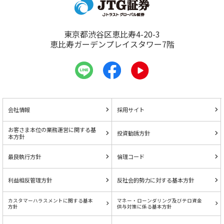
東京都渋谷区恵比寿4-20-3
恵比寿ガーデンプレイスタワー7階
会社情報
採用サイト
お客さま本位の業務運営に関する基
投資勧誘方針
本方針
最良執行方針
倫理コード
利益相反管理方針
反社会的勢力に対する基本方針
カスタマーハラスメントに関する基本
マネー・ローンダリング及びテロ資金
方針
供与対策に係る基本方針