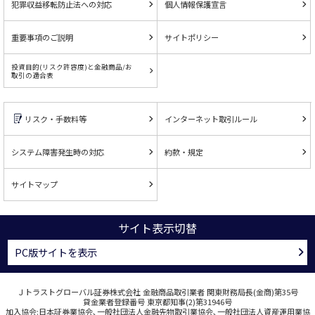
犯罪収益移転防止法への対応
個人情報保護宣言
重要事項のご説明
サイトポリシー
投資目的(リスク許容度)と金融商品/お
取引の適合表
リスク・手数料等
インターネット取引ルール
システム障害発生時の対応
約款・規定
サイトマップ
サイト表示切替
PC版サイトを表示
Ｊトラストグローバル証券株式会社 金融商品取引業者 関東財務局長(金商)第35号
貸金業者登録番号 東京都知事(2)第31946号
加入協会:日本証券業協会､一般社団法人金融先物取引業協会､一般社団法人資産運用業協