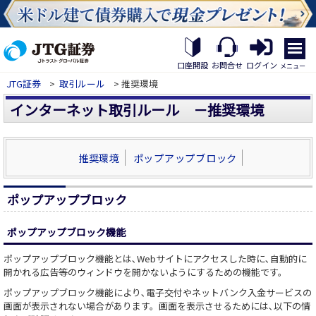
繝｡
繝
口座開設
お問合せ
ログイン
メニュー
九
JTG証券
>
取引ルール
> 推奨環境
Η
繝
インターネット取引ルール －推奨環境
ｼ
繧
帝
幕
推奨環境
ポップアップブロック
縺
�
ポップアップブロック
ポップアップブロック機能
ポップアップブロック機能とは､Webサイトにアクセスした時に､自動的に
開かれる広告等のウィンドウを開かないようにするための機能です。
ポップアップブロック機能により､電子交付やネットバンク入金サービスの
画面が表示されない場合があります。画面を表示させるためには､以下の情