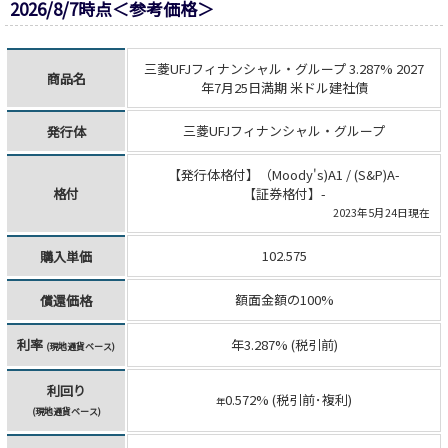
2026/8/7時点＜参考価格＞
三菱UFJフィナンシャル・グループ 3.287% 2027
商品名
年7月25日満期 米ドル建社債
三菱UFJフィナンシャル・グループ
発行体
【発行体格付】（Moody's)A1 / (S&P)A-
格付
【証券格付】-
2023年5月24日現在
102.575
購入単価
額面金額の100%
償還価格
利率
年3.287% (税引前)
(現地通貨ベース)
利回り
0.572% (税引前･複利)
年
(現地通貨ベース)