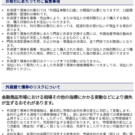
お取引にあたってのご留意事項
外貨建て債券のお取引では「外国証券取引口座」の開設が必要となりますが、口座開
設費用・管理料は無料です。
外貨建て債券を募集・売出等により、または当社との相対取引により購入する場合
は、購入対価のみをお支払いいただきます。
既発債のうち、利付債のお取引にあたっては、経過利息の受け払いが発生する場合が
あります。
外貨建て債券の売買等にあたり円貨と外貨を交換する際には、外国為替市場の動向を
踏まえて当社が決定した為替レートによるものとします。
円貨決済型債券の売買、および利金・償還金の決済は、全て円貨でのお取扱いとなり
ます。
外貨建て債券を募集・売出等により購入された場合、及び当社との相対取引により購
入または売却された場合、原則として約定が成立した後の取消しはお受けできませ
ん。
外貨建て債券のお取引はクーリングオフの対象にはなりません。
当社において販売いたしました外貨建て債券の価格情報等につきましては、当社にお
問合せください。
外貨建て債券のリスクについて
金融商品市場における相場その他の指標にかかる変動などにより損失
が生ずるおそれがあります。
外貨建て債券の市場価格は、基本的に市場の金利水準の変化に対応して変動します。
金利が上昇する過程では債券価格は下落し、逆に金利が低下する過程では債券価格は
上昇することになります。したがって、償還日より前に換金する場合には市場価格で
の売却となりますので、売却損が生ずる場合があります。また、市場環境の変化によ
り流動性（換金性）が著しく低くなった場合、売却することができない可能性があり
ます。
金利水準は、各国の中央銀行が決定する政策金利、市場金利の水準（例えば、既に発