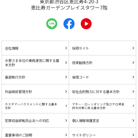
東京都渋谷区恵比寿4-20-3
恵比寿ガーデンプレイスタワー7階
会社情報
採用サイト
お客さま本位の業務運営に関する基
投資勧誘方針
本方針
最良執行方針
倫理コード
利益相反管理方針
反社会的勢力に対する基本方針
カスタマーハラスメントに関する基本
マネー・ローンダリング及びテロ資金
方針
供与対策に係る基本方針
犯罪収益移転防止法への対応
個人情報保護宣言
重要事項のご説明
サイトポリシー