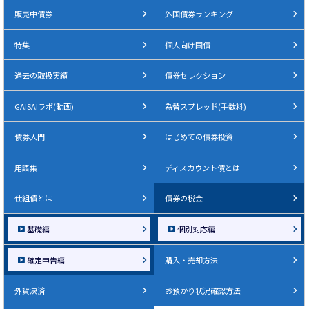
販売中債券
外国債券ランキング
特集
個人向け国債
過去の取扱実績
債券セレクション
GAISAIラボ(動画)
為替スプレッド(手数料)
債券入門
はじめての債券投資
用語集
ディスカウント債とは
仕組債とは
債券の税金
基礎編
個別対応編
確定申告編
購入・売却方法
外貨決済
お預かり状況確認方法