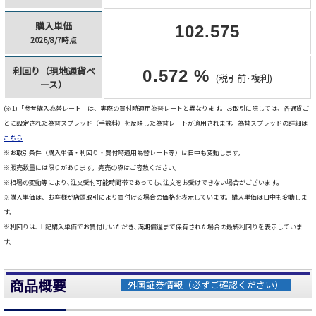
購入単価
102.575
2026/8/7時点
利回り（現地通貨ベ
0.572 %
(税引前･複利)
ース）
(※1)「参考購入為替レート」は、実際の買付時適用為替レートと異なります。お取引に際しては、各通貨ご
とに設定された為替スプレッド（手数料）を反映した為替レートが適用されます。為替スプレッドの詳細は
こちら
※お取引条件（購入単価・利回り・買付時適用為替レート等）は日中も変動します。
※販売数量には限りがあります。完売の際はご容赦ください。
※相場の変動等により､注文受付可能時間帯であっても､注文をお受けできない場合がございます。
※購入単価は、お客様が店頭取引により買付ける場合の価格を表示しています。購入単価は日中も変動しま
す。
※利回りは､上記購入単価でお買付けいただき､満期償還まで保有された場合の最終利回りを表示していま
す。
商品概要
外国証券情報（必ずご確認ください）