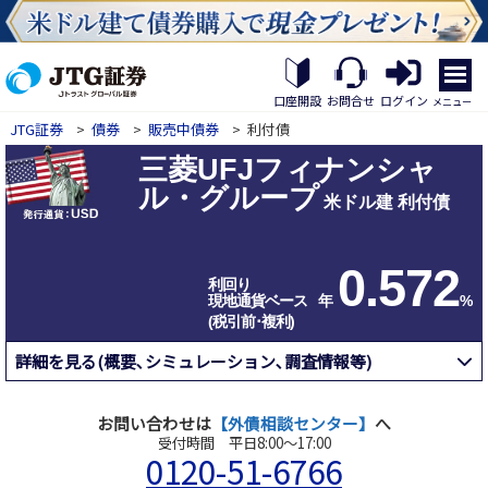
繝｡
繝
口座開設
お問合せ
ログイン
メニュー
九
JTG証券
>
債券
>
販売中債券
>
利付債
Η
繝
三菱UFJフィナンシャ
ｼ
ル・グループ
繧
米ドル建 利付債
帝
幕
縺
0.572
�
利回り
現地通貨ベース
年
%
(税引前･複利)
詳細を見る(概要､シミュレーション､調査情報等)
お問い合わせは
【外債相談センター】
へ
受付時間 平日8:00～17:00
0120-51-6766