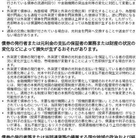
行されている債券の流通利回り）や金融機関の貸出金利等の変化に対応して変動しま
す。
外貨建て債券は、為替相場（円貨と外貨の交換比率）が変化することにより、為替相
場が円高になる過程では外貨建て債券を円貨換算した価値は下落し、逆に円安になる
過程では外貨建て債券を円貨換算した価値は上昇することになります。したがって、
売却時あるいは償還時の為替相場の状況によっては為替差損が生ずるおそれがありま
す。
通貨の交換に制限が付されている場合は、元利金を円貨へ交換することや送金ができ
ない場合があります。
債券の発行者または元利金の支払の保証者の業務または財産の状況の
変化などによって損失が生ずるおそれがあります。
外貨建て債券の発行者や、外貨建て債券の元利金の支払いを保証している者の信用状
況に変化が生じた場合、市場価格が変動することによって売却損が生ずる場合があり
ます。
外貨建て債券の発行者や、外貨建て債券の元利金の支払いを保証している者の信用状
況の悪化等により、元本や利子の支払いの停滞若しくは支払不能の発生又は特約によ
る元本の削減等がなされるリスクがあります。
なお、金融機関が発行する債券は、信用状況が悪化して破綻のおそれがある場合など
には、発行者の本拠所在地国の破綻処理制度が適用され、所管の監督官庁の権限で、
債権順位に従って元本や利子の削減や株式への転換等が行われる可能性があります。
ただし、適用される制度は発行者の本拠所在地国により異なり、また今後変更される
可能性があります。
外貨建て債券のうち、主要な格付機関により「投機的要素が強い」とされる格付がな
されているものについては、当該発行者等の信用状況の悪化等により、元本や利子の
支払いが滞ったり、支払不能が生ずるリスクの程度はより高いと言えます。
主要な格付会社により「投機的要素が強い」とされる格付（投資不適格格付）がなさ
れている債券（投資不適格格付債券）については、当該発行体または本債券の償還金
及び利子の支払いを保証している者の信用状況の悪化等により、償還金や利子の支払
いが滞る、 支払不能が生じるリスクの程度が、投資適格格付等のより上位の格付けを
付与された債券と比べより高いと言えます。
債券の発行者等または当該通貨等の帰属する国や地域の政治および経