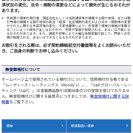
済状況の変化、法令・規制の変更などによって損失が生じるおそれが
あります。
外貨建て債券の発行者、保証会社もしくは当該通貨等の帰属する国や地域、または取
引市場の帰属する国や地域の政治・経済・社会情勢の変化および法令・規制等の変更
やそれらに関する外部評価の変化、天変地異等により、外貨建て債券の価格が変動す
ることによって損失が生じるおそれや、売買や受渡が制限される、あるいは不能にな
るおそれがあります。また、通貨不安等により大幅な為替変動が起こり、円貨への交
換が制限される、あるいはできなくなるおそれがあります。
お取引をされる際は、必ず契約締結前交付書面等をよくお読みいただ
き、ご自身の判断でお申し込みください。
無登録格付について
ホームページ上で使用されている格付けについて、信用格付付与者である
「ムーディーズ・レーティングス（Moody's）」、「S&Pグローバル・レー
ティング（S&P）」 は金融商品取引法第66条の27の登録を受けておりませ
ん。無登録格付けに関する留意点につきましては、
無登録格付に関する説
明書
をご覧下さい。
債券
新規取扱い債券