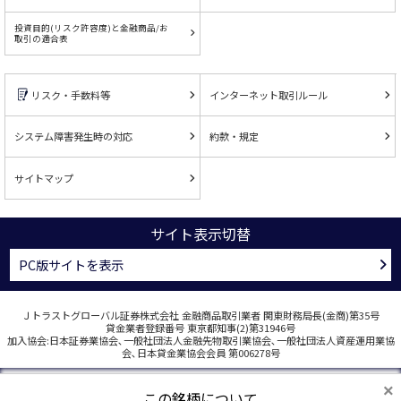
投資目的(リスク許容度)と金融商品/お
取引の適合表
リスク・手数料等
インターネット取引ルール
システム障害発生時の対応
約款・規定
サイトマップ
サイト表示切替
PC版サイトを表示
Ｊトラストグローバル証券株式会社 金融商品取引業者 関東財務局長(金商)第35号
貸金業者登録番号 東京都知事(2)第31946号
加入協会:日本証券業協会､一般社団法人金融先物取引業協会､一般社団法人資産運用業協
会､日本貸金業協会会員 第006278号
COPYRIGHT © J TRUST GLOBAL SECURITIES CO., LTD. ALL RIGHTS RESERVED.
×
この銘柄について