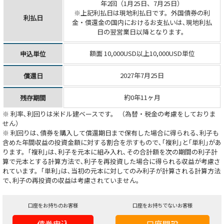
年2回（1月25日、7月25日）
※上記利払日は現地利払日です。外国債券の利
利払日
金・償還金の国内におけるお支払いは､現地利払
日の翌営業日以降となります。
額面 10,000USD以上10,000USD単位
申込単位
2027年7月25日
償還日
約0年11ヶ月
残存期間
※ 利率､利回りは米ドル建ベースです。 （為替・税金の考慮をしておりま
せん）
※ 利回りは､債券を購入して償還期日まで保有した場合に得られる､利子も
含めた年間収益の投資金額に対する割合を示すもので､｢複利｣と｢単利｣があ
ります。｢複利｣は､利子を元本に組み入れ､その合計額を次の期間の利子計
算で元本とする計算方法で､利子を再投資した場合に得られる収益が考慮さ
れています。｢単利｣は､当初の元本に対してのみ利子が計算される計算方法
で､利子の再投資の収益は考慮されていません。
口座をお持ちのお客様
口座をお持ちでないお客様
債券申込
口座開設