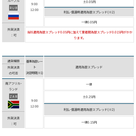
ルーブル
±0.05円
9:00
RUB
12:00
利払･償還時適用為替スプレッド(※2)
一律0.05円
外貨決済
当社適用為替スプレッド0.05円に加えて業者間為替スプレッド0.015円がかか
：可
ります。
通貨種類
基準為替レー
ト
適用為替スプレッド
外貨決済
決定時間(※1)
の可否
南アフリカ･
一律
ランド
ZAR
±0.25円
9:00
12:00
利払･償還時適用為替スプレッド(※2)
外貨決済
一律0.15円
：可