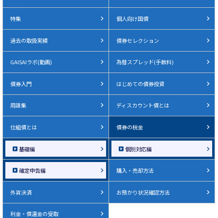
特集
個人向け国債
過去の取扱実績
債券セレクション
GAISAIラボ(動画)
為替スプレッド(手数料)
債券入門
はじめての債券投資
用語集
ディスカウント債とは
仕組債とは
債券の税金
基礎編
個別対応編
確定申告編
購入・売却方法
外貨決済
お預かり状況確認方法
利金・償還金の受取