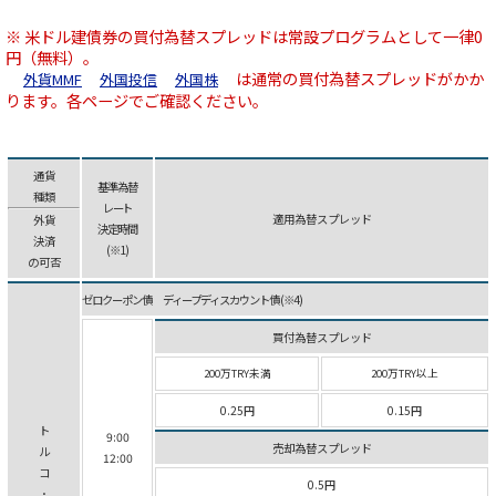
※ 米ドル建債券の買付為替スプレッドは常設プログラムとして一律0
円（無料）。
は通常の買付為替スプレッドがかか
外貨MMF
外国投信
外国株
ります。各ページでご確認ください。
通貨
基準為替
種類
レート
適用為替スプレッド
外貨
決定時間
決済
(※1)
の可否
ゼロクーポン債 ディープ ディスカウント債 (※4)
買付為替スプレッド
200万TRY未満
200万TRY以上
0.25円
0.15円
ト
9:00
売却為替スプレッド
ル
12:00
コ
0.5円
･