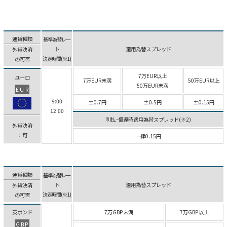
通貨種類
基準為替レー
ト
適用為替スプレッド
外貨決済
決定時間(※1)
の可否
7万EUR以上
ユーロ
7万EUR未満
50万EUR以上
50万EUR未満
EUR
9:00
±0.7円
±0.5円
±0.15円
12:00
利払･償還時適用為替スプレッド(※2)
外貨決済
：可
一律0.15円
通貨種類
基準為替レー
ト
適用為替スプレッド
外貨決済
決定時間(※1)
の可否
英ポンド
7万GBP未満
7万GBP以上
GBP