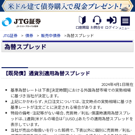
繝｡
繝
口座開設
お問合せ
ログイン
メニュー
九
JTG証券
>
債券
>
販売中債券
>為替スプレッド
Η
繝
為替スプレッド
ｼ
繧
帝
幕
縺
【既発債】通貨別適用為替スプレッド
�
2024年4月1日現在
基準為替レートは下表[決定時間]における外国為替市場での実勢相場
に基づき当社が決定します。
上記にかかわらず､大口注文については､注文時点の実勢相場に基づき
基準レートが注文ごとに決定される場合があります。
特段の備考･注記等がない場合､売買時／利払･償還時適用為替スプレ
ッドは､1通貨(米ドルの場合は｢1USD｣)あたりの適用為替スプレッドを
表示しています。
当社が売出の取扱いを行った銘柄で､下表以外に個別に売買時／利払･