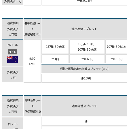
一律 0.05円
外貨決済：可
通貨種類
基準為替レー
ト
適用為替スプレッド
外貨決済
決定時間(※1)
の可否
15万NZD以上
NZドル
15万NZD未満
70万NZD以上
70万NZD未満
NZD
9:00
±1円
±0.65円
±0.15円
12:00
利払･償還時適用為替スプレッド(※2)
外貨決済
：可
一律0.3円
通貨種類
基準為替レー
ト
適用為替スプレッド
外貨決済
決定時間(※1)
の可否
一律
ロシア･