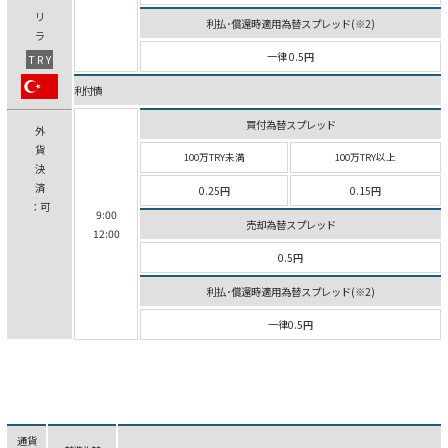
リ
利払･償還時適用為替スプレッド(※2)
ラ
一律 0.5円
TRY
利付債
買付為替スプレッド
外
貨
100万TRY未満
100万TRY以上
決
済
0.25円
0.15円
：可
9:00
売却為替スプレッド
12:00
0.5円
利払･償還時適用為替スプレッド(※2)
一律0.5円
通貨