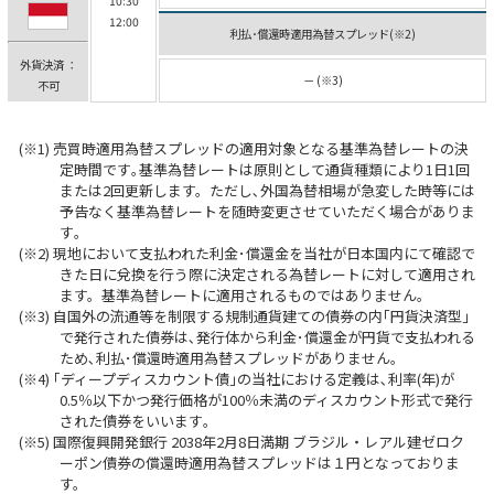
10:30
12:00
利払･償還時適用為替スプレッド(※2)
外貨決済 ：
－ (※3)
不可
売買時適用為替スプレッドの適用対象となる基準為替レートの決
定時間です｡基準為替レートは原則として通貨種類により1日1回
または2回更新します。ただし､外国為替相場が急変した時等には
予告なく基準為替レートを随時変更させていただく場合がありま
す｡
現地において支払われた利金･償還金を当社が日本国内にて確認で
きた日に兌換を行う際に決定される為替レートに対して適用され
ます。基準為替レートに適用されるものではありません｡
自国外の流通等を制限する規制通貨建ての債券の内｢円貨決済型｣
で発行された債券は､発行体から利金･償還金が円貨で支払われる
ため､利払･償還時適用為替スプレッドがありません｡
｢ディープディスカウント債｣の当社における定義は､利率(年)が
0.5％以下かつ発行価格が100％未満のディスカウント形式で発行
された債券をいいます｡
国際復興開発銀行 2038年2月8日満期 ブラジル・レアル建ゼロク
ーポン債券の償還時適用為替スプレッドは１円となっておりま
す。