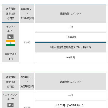
通貨種類
基準為替レー
ト
適用為替スプレッド
外貨決済
決定時間(※1)
の可否
インド･
一律
ルピー
INR
±0.07円
13:00
利払･償還時適用為替スプレッド(※2)
外貨決済：
－ (※3)
不可
通貨種類
基準為替レー
ト
適用為替スプレッド
外貨決済
決定時間(※1)
の可否
インドネシア･
一律
ルピア
IDR
±0.02円 ［100IDRあたり］