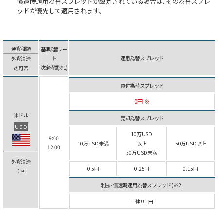
償還時適用為替スプレッドが設定されている場合は､その為替スプレ
ッドが優先して適用されます｡
通貨種類
基準為替レー
ト
適用為替スプレッド
外貨決済
決定時間(※1)
の可否
買付為替スプレッド
0円 ※
米ドル
売却為替スプレッド
USD
10万USD
9:00
10万USD未満
以上
50万USD以上
12:00
50万USD未満
外貨決済
0.5円
0.25円
0.15円
：可
利払･償還時適用為替スプレッド(※2)
一律 0.1円