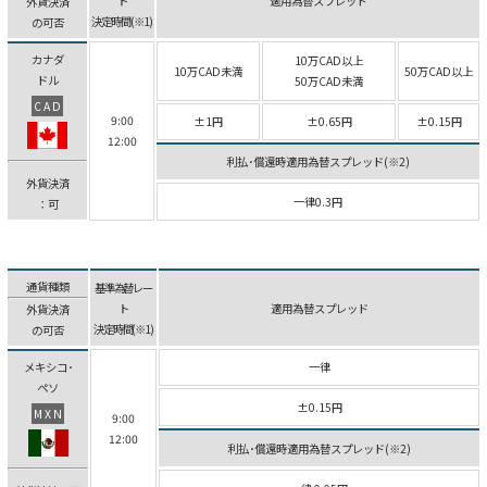
ト
適用為替スプレッド
外貨決済
決定時間(※1)
の可否
カナダ
10万CAD以上
10万CAD未満
50万CAD以上
ドル
50万CAD未満
CAD
9:00
±1円
±0.65円
±0.15円
12:00
利払･償還時適用為替スプレッド(※2)
外貨決済
一律0.3円
：可
通貨種類
基準為替レー
ト
適用為替スプレッド
外貨決済
決定時間(※1)
の可否
メキシコ･
一律
ペソ
±0.15円
MXN
9:00
12:00
利払･償還時適用為替スプレッド(※2)