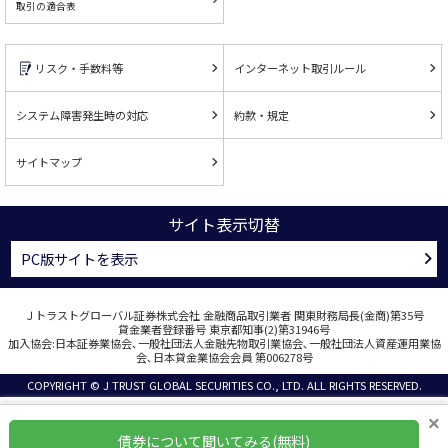
取引の適合表
リスク・手数料等
インターネット取引ルール
システム障害発生時の対応
約款・規定
サイトマップ
サイト表示切替
PC版サイトを表示
Ｊトラストグローバル証券株式会社 金融商品取引業者 関東財務局長(金商)第35号
貸金業者登録番号 東京都知事(2)第31946号
加入協会:日本証券業協会､一般社団法人金融先物取引業協会､一般社団法人資産運用業協
会､日本貸金業協会会員 第006278号
COPYRIGHT © J TRUST GLOBAL SECURITIES CO., LTD. ALL RIGHTS RESERVED.
×
債券について聞いてみる(無料)