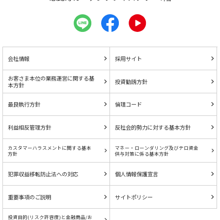
会社情報
採用サイト
お客さま本位の業務運営に関する基
投資勧誘方針
本方針
最良執行方針
倫理コード
利益相反管理方針
反社会的勢力に対する基本方針
カスタマーハラスメントに関する基本
マネー・ローンダリング及びテロ資金
方針
供与対策に係る基本方針
犯罪収益移転防止法への対応
個人情報保護宣言
重要事項のご説明
サイトポリシー
投資目的(リスク許容度)と金融商品/お