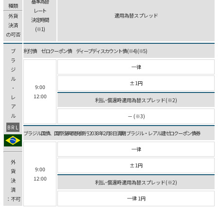
基準為替
種類
レート
適用為替スプレッド
外貨
決定時間
決済
(※1)
の可否
ブ
利付債 ゼロクーポン債 ディープディスカウント債 (※4) (※5)
ラ
一律
ジ
ル
±1円
9:00
･
12:00
レ
利払･償還時適用為替スプレッド(※2)
ア
ル
－ (※3)
BRL
ブラジル国債、国際復興開発銀行 2038年2月8日満期 ブラジル・レアル建ゼロクーポン債券
一律
外
±1円
9:00
貨
12:00
決
利払･償還時適用為替スプレッド(※2)
済
一律 1円
：不可