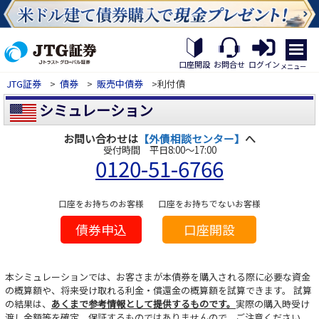
×
繝｡
繝
口座開設
お問合せ
ログイン
メニュー
九
JTG証券
>
債券
>
販売中債券
>利付債
Η
繝
シミュレーション
ｼ
繧
お問い合わせは
【外債相談センター】
へ
帝
受付時間 平日8:00～17:00
幕
0120-51-6766
縺
�
口座をお持ちのお客様
口座をお持ちでないお客様
債券申込
口座開設
本シミュレーションでは、お客さまが本債券を購入される際に必要な資金
の概算額や、将来受け取れる利金・償還金の概算額を試算できます。
試算
の結果は、
あくまで参考情報として提供するものです。
実際の購入時受け
渡し金額等を確定、保証するものではありませんので、ご注意ください。