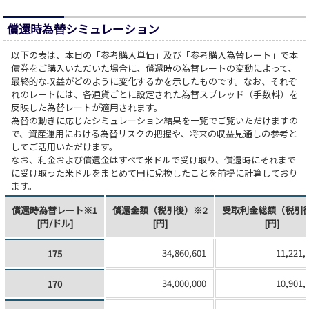
償還時為替シミュレーション
以下の表は、本日の「参考購入単価」及び「参考購入為替レート」で本
債券をご購入いただいた場合に、償還時の為替レートの変動によって、
最終的な収益がどのように変化するかを示したものです。なお、それぞ
れのレートには、各通貨ごとに設定された為替スプレッド（手数料）を
反映した為替レートが適用されます。
為替の動きに応じたシミュレーション結果を一覧でご覧いただけますの
で、資産運用における為替リスクの把握や、将来の収益見通しの参考と
してご活用いただけます。
なお、利金および償還金はすべて米ドルで受け取り、償還時にそれまで
に受け取った米ドルをまとめて円に兌換したことを前提に計算しており
ます。
償還時為替レート※1
償還金額（税引後）※2
受取利金総額（税引
[円/ドル]
[円]
[円]
34,860,601
11,221,
175
34,000,000
10,901,
170