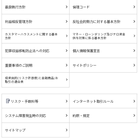
最良執行方針
倫理コード
利益相反管理方針
反社会的勢力に対する基本方針
カスタマーハラスメントに関する基本
マネー・ローンダリング及びテロ資金
方針
供与対策に係る基本方針
犯罪収益移転防止法への対応
個人情報保護宣言
重要事項のご説明
サイトポリシー
投資目的(リスク許容度)と金融商品/お
取引の適合表
リスク・手数料等
インターネット取引ルール
システム障害発生時の対応
約款・規定
サイトマップ