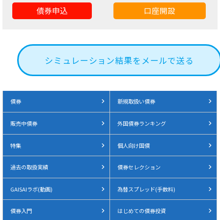
債券申込
口座開設
シミュレーション結果をメールで送る
債券
新規取扱い債券
販売中債券
外国債券ランキング
特集
個人向け国債
過去の取扱実績
債券セレクション
GAISAIラボ(動画)
為替スプレッド(手数料)
債券入門
はじめての債券投資