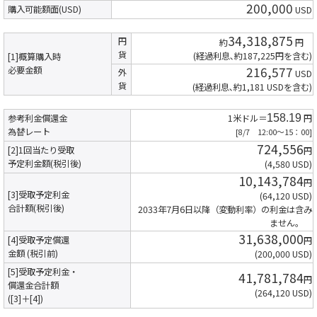
200,000
購入可能額面(USD)
USD
34,318,875
円
約
円
貨
(経過利息､約187,225円を含む)
[1]概算購入時
216,577
必要金額
外
USD
貨
(経過利息､約1,181 USDを含む)
参考利金償還金
1米ドル＝
158.19
円
為替レート
[8/7 12:00～15：00]
724,556
[2]1回当たり受取
円
予定利金額(税引後)
(4,580 USD)
10,143,784
円
[3]受取予定利金
(64,120 USD)
合計額(税引後)
2033年7月6日以降（変動利率）の利金は含み
ません。
31,638,000
[4]受取予定償還
円
金額 (税引前)
(200,000 USD)
[5]受取予定利金・
41,781,784
円
償還金合計額
(264,120 USD)
([3]＋[4])