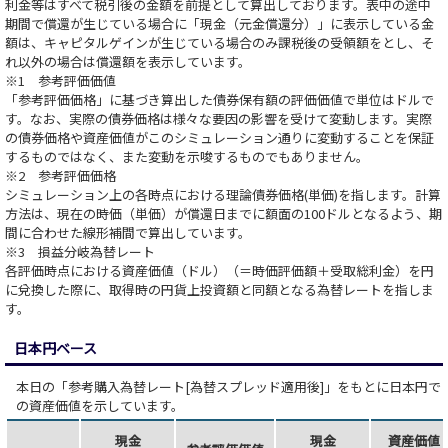
利金等はすべて税引後の金額を前提として算出しております。表中の途中
期間で償還が生じている場合に「現金（元金償還分）」に表示している金
額は、キャピタルゲインが生じている場合のみ課税後の受領額をとし、そ
れ以外の場合は償還額を表示しています。
※1 参考評価価値
「参考評価価格」に基づき算出した債券保有額の評価価値で単位はドルで
す。なお、実際の債券価格は様々な要因の影響を受けて変動します。実際
の債券価格や資産価値がこのシミュレーション通りに変動することを保証
するものではなく、また変動を示唆するものでもありません。
※2 参考評価価格
シミュレーション上の各時点における理論債券価格(単価)を指します。計算
方法は、現在の時価（単価）が償還日までに額面の100ドルとなるよう、期
間に合わせた線形補間で算出しています。
※3 損益分岐為替レート
各評価時点における資産価値（ドル）（＝時価評価額＋受取総利金）を円
に兌換した際に、取得時の円貨上投資額と同額となる為替レートを指しま
す。
日本円ベース
本日の「参考購入為替レート[為替スプレッド適用後]」をもとに日本円で
の資産価値を示しています。
現金
現金
資産価値