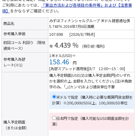
ご利用にあたっては、
「算出方法および各項目の条件等」および【注意事
項】
をかならずご確認ください。
みずほフィナンシャルグループ 米ドル建普通社債
商品名
5.748％ 2034年7月6日満期
参考購入単価
[2026/8/7時点]
初回コール 利回り （現地
4.439 ％
年
(税引前･複利)
通貨ベース）
1米ドル(USD)＝
参考購入為替
158.46
円
レート(※1)
[為替スプレッド適用後][8/7 12:00～15：00]
購入予定額面(USD)又は購入予定金額(円)のいずれ
かを選択の上､金額を入力してください｡(注)半角数
字のみ。｢,｣(カンマ)および通貨単位不要
米ドルで指定（購入時に必要な概算円貨金額を
計算）
※200,000USD以上、100,000USD単位
日本円で指定（購入可能なUSD額面金額を計
購入予定額面
算）
（または金額）