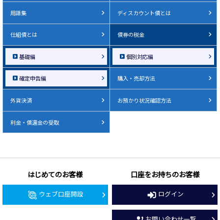
用語集
ディスカウント債とは
仕組債とは
債券の税金
基礎編
個別対応編
確定申告編
購入・売却方法
外貨決済
お預かり状況確認方法
利金・償還金の受取
はじめてのお客様
口座をお持ちのお客様
ウェブ口座開設
ログイン
お問い合わせ一覧