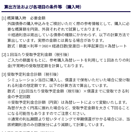
算出方法および各項目の条件等
（購入時）
[1] 概算購入時 必要金額
外国債券の購入申込みをご検討いただく際の参考情報として、購入に必
要な概算額を円貨、外貨それぞれで試算しております。
※経過利息は掲出している債券の種類にかかわらず、以下の計算方法で
算出しています。実際の金額とは異なる場合があります。
数式：額面×利率÷360×経過日数(受渡日－利率起算日)×為替レート
[2]１回当たり受取予定利金額（税引後）
ご入力の額面をもとに、参考購入為替レートを利用して１回あたりの利
金(平常時)の受取想定額を計算しております。
[3] 受取予定利金合計額（税引後）
シミュレーション当日に購入し、償還まで保有いただいた場合に受け取
れる利金の想定額です。以下の計算方法で算出しています。
数式：[2]1回当たり受取予定金額（税引後）×償還までに受取できる利
金の予定回数
※受取予定利金合計額（円貨）は為替レートによって変動いたします。
為替が大きく円高に振れた場合など、受取予定金額を大きく下回ること
になる可能性もありますのでご注意ください｡
※通常の利払期間より短いタイミングで早期償還がかかる場合には、当
該終期利息のみ日数按分により減額して計算しています。