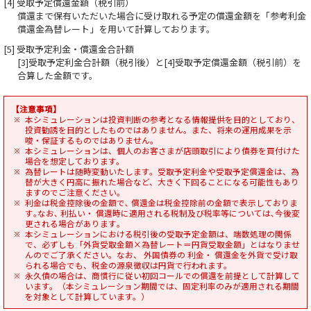
[4] 受取予定償還金額（税引前）
償還まで保有いただいた場合に受け取れる予定の償還金額を「参考利金
償還金為替レート」を用いて計算しております。
[5] 受取予定利金・償還金合計額
[3]受取予定利金合計額（税引後）と[4]受取予定償還金額（税引前）を
合算した金額です。
【注意事項】
本シミュレーションは投資判断の参考となる情報提供を目的としており、
投資勧誘を目的としたものではありません。また、将来の運用成果を示
唆・保証するものではありません。
本シミュレーションは、個人のお客さまが店頭取引により債券を買付けた
場合を想定しております。
為替レートは随時変動いたします。受取予定利金や受取予定償還金は、為
替が大きく円高に振れた場合など、大きく下回ることになる可能性もあり
ますのでご注意ください｡
利金は税金控除後の金額で､ 償還金は税金控除前の金額で表示しておりま
す｡なお､ 利払い・ 償還時に適用される税制及び税率等については､今後変
更される場合があります｡
本シミュレーションにおける税引後の受取予定金額は、端数処理の関係
で、必ずしも「外貨受取金額×為替レート＝円貨受取金額」とはなりませ
んのでご了承ください。なお、 外国債券の 利金・ 償還金を外貨で受け取
られる場合でも、税金の源泉徴収は円貨で行われます。
永久債の場合は、商慣行に従い初回コールでの償還を前提として計算して
います。（本シミュレーション期間では、固定利率のみが適用される期間
を対象として計算しています。）