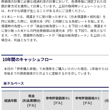
時価値の計算に必要な経過利息の計算において、各債券毎に規定された日
数計算方式を適用して計算しています。上記の取得時シミュレーションと
は、わずかな誤差が生じることがある点にご注意ください。
※3 本レートは、償還までに受け取った米ドル（元本償還額＋総利金）を
円に兌換した際に、投資元本（円）と同額となる為替レートを指します。
償還時の為替レートが「損益分岐為替レート」を下回った場合、償還まで
に受け取った米ドルの円兌換価値は投資元本（円）を下回り、損失となり
ます。一方で、償還時の為替レートが「損益分岐為替レート」を上回った
場合は、利益となります。
10年間のキャッシュフロー
本日の「参考購入単価」で本債券をご購入いただいた場合、1年後から10
年後までの資産価値がどのように変動するかを示しています。
米ドルベース
現金
参考評価価値※1
参考評価価格※2
経過年数
(利金累積分)
(元
[ドル]
[ドル]
[ドル]