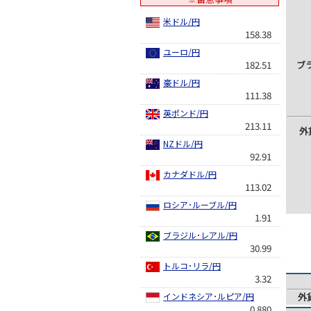
米ドル/円
158.38
ユーロ/円
182.51
ブ
豪ドル/円
111.38
英ポンド/円
213.11
外
NZドル/円
92.91
カナダドル/円
113.02
ロシア･ルーブル/円
1.91
ブラジル･レアル/円
30.99
トルコ･リラ/円
3.32
インドネシア･ルピア/円
外
0.880