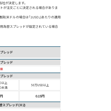
当社が決定します。
ートが注文ごとに決定される場合がありま
(米ドルの場合は｢1USD｣)あたりの適用
適用為替スプレッドが設定されている場合
プレッド
プレッド
 ※
プレッド
D
以上
50万USD以上
SD未満
5円
0.15円
スプレッド(※2)