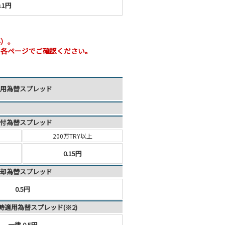
.1円
料）。
。各ページでご確認ください。
用為替スプレッド
付為替スプレッド
200万TRY以上
0.15円
却為替スプレッド
0.5円
時適用為替スプレッド(※2)
一律 0.5円