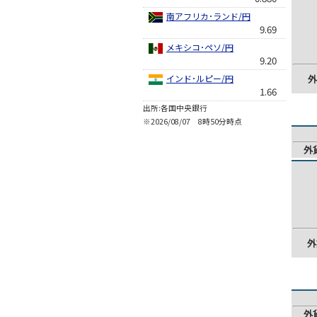
南アフリカ･ランド/円
9.69
メキシコ･ペソ/円
9.20
インド･ルピー/円
外
1.66
出所:各国中央銀行
※2026/08/07 8時50分時点
外
外
外