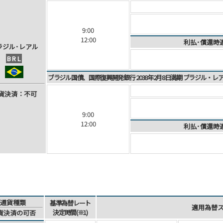
9:00
12:00
利払･償還時
ラ
ジ
ル
･
レ
ア
ル
BRL
ブラジル国債、国際復興開発銀行 2038年2月8日満期 ブラジル・
貨
決
済
：不可
9:00
12:00
利払･償還時
通貨種類
基準為替レート
適用為替
決定時間(※1)
貨決済
の可否