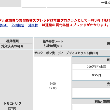
一律 0
米ドル建債券の買付為替スプレッドは常設プログラムとして一律0円（無
は通常の買付為替スプレッドがかかります
MMF
外国投信
外国株
通貨
種類
基準為替
レート
適
決定時間
(※1)
外貨
決済
の可否
ゼロクーポン債 ディープ ディスカウント債 (※4)
買
200万TRY未満
0.25円
9:00
売
12:00
利払･償還
ト
ル
コ
･
リ
ラ
TRY