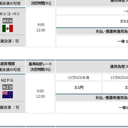
適用為替
決定時間(※1)
貨決済
の可否
一
キシコ･
ペソ
MXN
±0.
9:00
12:00
利払･償還時適用為
外貨決済：可
一律 0
通貨種類
基準為替レート
適用為替
決定時間(※1)
貨決済
の可否
15万NZD未満
15万NZD
NZドル
NZD
±1円
±
9:00
12:00
利払･償還時適用為
貨決済
：可
一律0