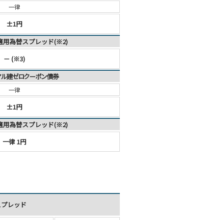
一律
±1円
適用為替スプレッド(※2)
－ (※3)
レアル建ゼロクーポン債券
一律
±1円
適用為替スプレッド(※2)
一律 1円
スプレッド