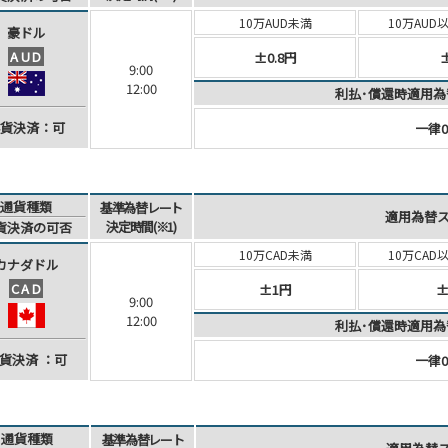
10万AUD未満
10万AUD
豪ドル
AUD
±0.8円
9:00
12:00
利払･償還時適用為
貨決済：可
一律0
通貨種類
基準為替レート
適用為替
決定時間(※1)
貨決済
の可否
10万CAD未満
10万CAD
カナダ
ドル
CAD
±1円
±
9:00
12:00
利払･償還時適用為
貨決済
：可
一律0
通貨種類
基準為替レート