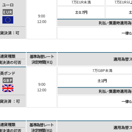
7万EUR未満
7万EUR以
ユーロ
EUR
±0.7円
±
9:00
12:00
利払･償還時適用為
貨決済
：可
一律0.
通貨種類
基準為替レート
適用為替
決定時間(※1)
貨決済
の可否
7万GBP未満
英ポンド
GBP
±1円
9:00
12:00
利払･償還時適用為
貨決済
：可
一律0.
通貨種類
基準為替レート
適用為替
決定時間(※1)
貨決済
の可否