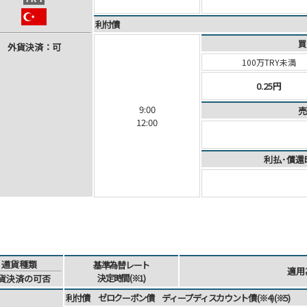
利付債
買
外
貨
決
済
：可
100万TRY未満
0.25円
9:00
売
12:00
利払･償還
通貨
種類
基準為替
レート
適用
決定時間
(※1)
貨
決済
の可否
利付債 ゼロクーポン債 ディープディスカウント債 (※4) (※5)