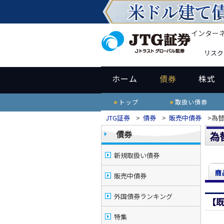
インター
リスク
ホーム
債券
株式
トップ
取扱い債券
JTG証券
>
債券
>
販売中債券
>為
債券
為
新規取扱い債券
商
販売中債券
外国債券ランキング
【
特集