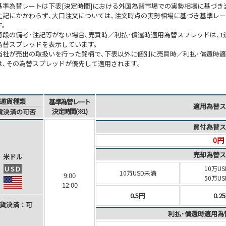
基準為替レートは下表[決定時間]における外国為替市場での実勢相場に基づき
上記にかかわらず､大口注文については､注文時点の実勢相場に基づき基準レ
す。
特段の備考･注記等がない場合､売買時／利払･償還時適用為替スプレッドは､1通貨
為替スプレッドを表示しています。
当社が売出の取扱いを行った銘柄で､下表以外に個別に売買時／利払･償還時
は､その為替スプレッドが優先して適用されます｡
通貨種類
基準為替レート
適用為替ス
決定時間(※1)
貨決済
の可否
買付為替ス
0円
売却為替ス
米ドル
USD
10万US
10万USD未満
9:00
50万U
12:00
0.5円
0.2
貨決済
：可
利払･償還時適用為替