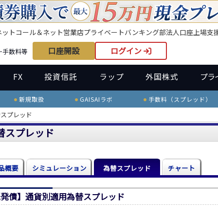
ネット
コール＆ネット
営業店
プライベートバンキング部
法人口座
上場支
口座開設
ログイン
･手数料等
FX
投資信託
ラップ
外国株式
プラ
新規取扱
GAISAIラボ
手数料（スプレッド）
替スプレッド
替スプレッド
品概要
シミュレーション
為替スプレッド
チャート
既発債】通貨別適用為替スプレッド