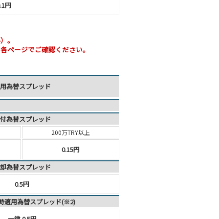
.1円
料）。
。各ページでご確認ください。
用為替スプレッド
付為替スプレッド
200万TRY以上
0.15円
却為替スプレッド
0.5円
時適用為替スプレッド(※2)
一律 0.5円