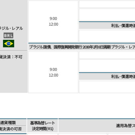
9:00
12:00
利払･償還時
ラ
ジ
ル
･
レ
ア
ル
BRL
ブラジル国債、国際復興開発銀行 2038年2月8日満期 ブラジル・
貨
決
済
：不可
9:00
12:00
利払･償還時
通貨種類
基準為替レート
適用為替
決定時間(※1)
貨決済
の可否