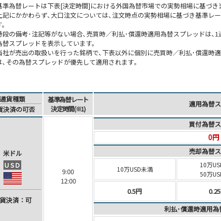
基準為替レートは下表[決定時間]における外国為替市場での実勢相場に基づき
上記にかかわらず､大口注文については､注文時点の実勢相場に基づき基準レ
す。
特段の備考･注記等がない場合､売買時／利払･償還時適用為替スプレッドは､1通貨
為替スプレッドを表示しています。
当社が売出の取扱いを行った銘柄で､下表以外に個別に売買時／利払･償還時
は､その為替スプレッドが優先して適用されます｡
通貨種類
基準為替レート
適用為替ス
決定時間(※1)
貨決済
の可否
買付為替ス
0円
売却為替ス
米ドル
USD
10万US
10万USD未満
9:00
50万U
12:00
0.5円
0.2
貨決済
：可
利払･償還時適用為替