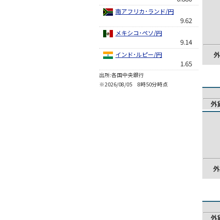
南アフリカ･ランド/円
9.62
メキシコ･ペソ/円
9.14
インド･ルピー/円
外
1.65
出所:各国中央銀行
※2026/08/05 8時50分時点
外
外
外