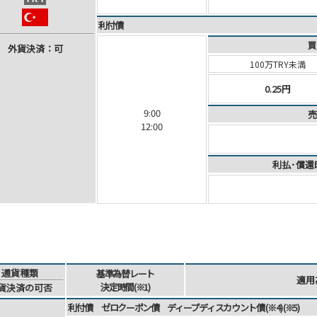
利付債
買
外
貨
決
済
：可
100万TRY未満
0.25円
9:00
売
12:00
利払･償還
通貨
種類
基準為替
レート
適用
決定時間
(※1)
貨
決済
の可否
利付債 ゼロクーポン債 ディープディスカウント債 (※4) (※5)