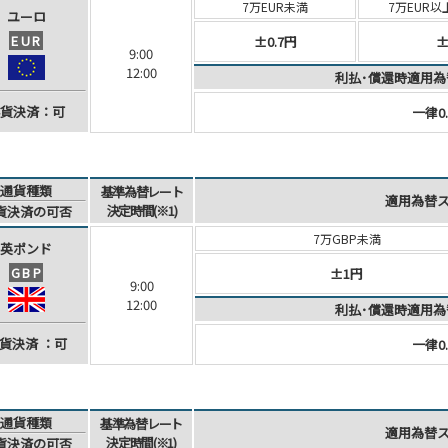
7万EUR未満
7万EUR以
ユーロ
EUR
±0.7円
±
9:00
12:00
利払･償還時適用為
貨決済
：可
一律0.
通貨種類
基準為替レート
適用為替
決定時間(※1)
貨決済
の可否
7万GBP未満
英ポンド
GBP
±1円
9:00
12:00
利払･償還時適用為
貨決済
：可
一律0.
通貨種類
基準為替レート
適用為替
決定時間(※1)
貨決済
の可否