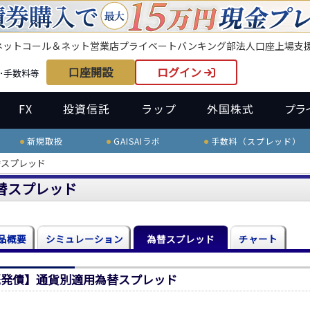
ネット
コール＆ネット
営業店
プライベートバンキング部
法人口座
上場支
口座開設
ログイン
･手数料等
FX
投資信託
ラップ
外国株式
プラ
新規取扱
GAISAIラボ
手数料（スプレッド）
替スプレッド
替スプレッド
品概要
シミュレーション
為替スプレッド
チャート
既発債】通貨別適用為替スプレッド