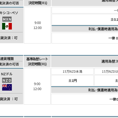
適用為替
決定時間(※1)
貨決済
の可否
一
キシコ･
ペソ
MXN
±0.
9:00
12:00
利払･償還時適用為
外貨決済：可
一律 0
通貨種類
基準為替レート
適用為替
決定時間(※1)
貨決済
の可否
15万NZD未満
15万NZD
NZドル
NZD
±1円
±
9:00
12:00
利払･償還時適用為
貨決済
：可
一律0