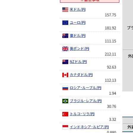
米ドル/円
157.75
ユーロ/円
181.92
ブ
豪ドル/円
111.15
英ポンド/円
212.11
外
NZドル/円
92.63
カナダドル/円
112.13
ロシア･ルーブル/円
1.94
ブラジル･レアル/円
30.76
トルコ･リラ/円
3.32
インドネシア･ルピア/円
外
0.880