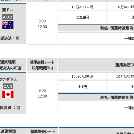
10万AUD未満
10万AUD
豪ドル
AUD
±0.8円
9:00
12:00
利払･償還時適用為
貨決済：可
一律0
通貨種類
基準為替レート
適用為替
決定時間(※1)
貨決済
の可否
10万CAD未満
10万CAD
カナダ
ドル
CAD
±1円
±
9:00
12:00
利払･償還時適用為
貨決済
：可
一律0
通貨種類
基準為替レート