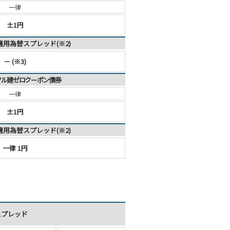
一律
±1円
適用為替スプレッド(※2)
－ (※3)
レアル建ゼロクーポン債券
一律
±1円
適用為替スプレッド(※2)
一律 1円
スプレッド