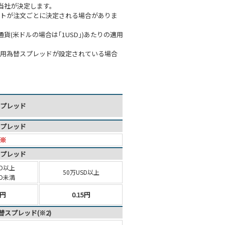
当社が決定します。
ートが注文ごとに決定される場合がありま
(米ドルの場合は｢1USD｣)あたりの適用
適用為替スプレッドが設定されている場合
プレッド
プレッド
 ※
プレッド
D
以上
50万USD以上
SD未満
5円
0.15円
スプレッド(※2)