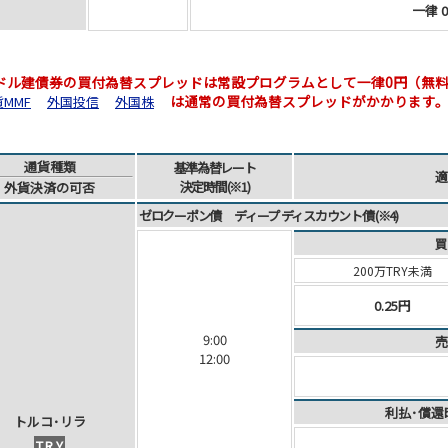
一律 0
米ドル建債券の買付為替スプレッドは常設プログラムとして一律0円（無
は通常の買付為替スプレッドがかかります
MMF
外国投信
外国株
通貨
種類
基準為替
レート
適
決定時間
(※1)
外貨
決済
の可否
ゼロクーポン債 ディープ ディスカウント債 (※4)
買
200万TRY未満
0.25円
9:00
売
12:00
利払･償還
ト
ル
コ
･
リ
ラ
TRY