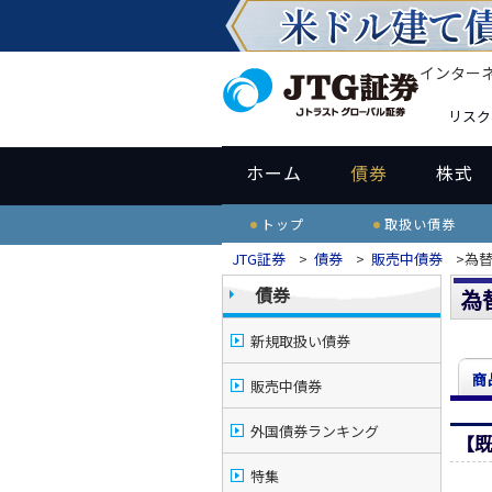
インター
リスク
ホーム
債券
株式
トップ
取扱い債券
JTG証券
>
債券
>
販売中債券
>為
債券
為
新規取扱い債券
商
販売中債券
外国債券ランキング
【
特集