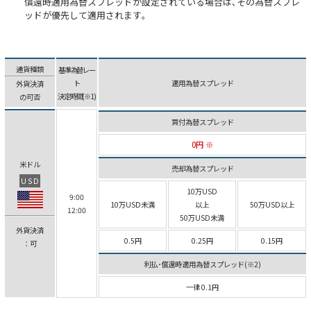
償還時適用為替スプレッドが設定されている場合は､その為替スプレ
ッドが優先して適用されます｡
通貨種類
基準為替レー
ト
適用為替スプレッド
外貨決済
決定時間(※1)
の可否
買付為替スプレッド
0円 ※
米ドル
売却為替スプレッド
USD
10万USD
9:00
10万USD未満
以上
50万USD以上
12:00
50万USD未満
外貨決済
0.5円
0.25円
0.15円
：可
利払･償還時適用為替スプレッド(※2)
一律 0.1円