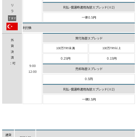
リ
利払･償還時適用為替スプレッド(※2)
ラ
一律 0.5円
TRY
利付債
買付為替スプレッド
外
貨
100万TRY未満
100万TRY以上
決
済
0.25円
0.15円
：可
9:00
売却為替スプレッド
12:00
0.5円
利払･償還時適用為替スプレッド(※2)
一律0.5円
通貨