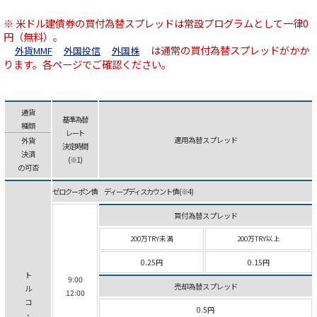
※ 米ドル建債券の買付為替スプレッドは常設プログラムとして一律0
円（無料）。
は通常の買付為替スプレッドがかか
外貨MMF
外国投信
外国株
ります。各ページでご確認ください。
通貨
基準為替
種類
レート
適用為替スプレッド
外貨
決定時間
決済
(※1)
の可否
ゼロクーポン債 ディープ ディスカウント債 (※4)
買付為替スプレッド
200万TRY未満
200万TRY以上
0.25円
0.15円
ト
9:00
売却為替スプレッド
ル
12:00
コ
0.5円
･