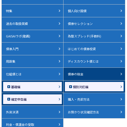
特集
個人向け国債
過去の取扱実績
債券セレクション
GAISAIラボ(動画)
為替スプレッド(手数料)
債券入門
はじめての債券投資
用語集
ディスカウント債とは
仕組債とは
債券の税金
基礎編
個別対応編
確定申告編
購入・売却方法
外貨決済
お預かり状況確認方法
利金・償還金の受取