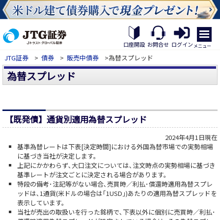
繝｡
繝
口座開設
お問合せ
ログイン
メニュー
九
JTG証券
>
債券
>
販売中債券
>為替スプレッド
Η
繝
為替スプレッド
ｼ
繧
帝
幕
縺
【既発債】通貨別適用為替スプレッド
�
2024年4月1日現在
基準為替レートは下表[決定時間]における外国為替市場での実勢相場
に基づき当社が決定します。
上記にかかわらず､大口注文については､注文時点の実勢相場に基づき
基準レートが注文ごとに決定される場合があります。
特段の備考･注記等がない場合､売買時／利払･償還時適用為替スプレ
ッドは､1通貨(米ドルの場合は｢1USD｣)あたりの適用為替スプレッドを
表示しています。
当社が売出の取扱いを行った銘柄で､下表以外に個別に売買時／利払･