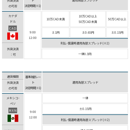
ト
適用為替スプレッド
外貨決済
決定時間(※1)
の可否
カナダ
10万CAD以上
10万CAD未満
50万CAD以上
ドル
50万CAD未満
CAD
9:00
±1円
±0.65円
±0.15円
12:00
利払･償還時適用為替スプレッド(※2)
外貨決済
一律0.3円
：可
通貨種類
基準為替レー
ト
適用為替スプレッド
外貨決済
決定時間(※1)
の可否
メキシコ･
一律
ペソ
±0.15円
MXN
9:00
12:00
利払･償還時適用為替スプレッド(※2)