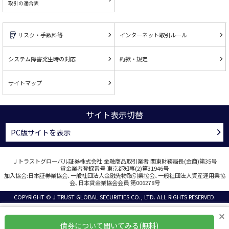
取引の適合表
リスク・手数料等
インターネット取引ルール
システム障害発生時の対応
約款・規定
サイトマップ
サイト表示切替
PC版サイトを表示
Ｊトラストグローバル証券株式会社 金融商品取引業者 関東財務局長(金商)第35号
貸金業者登録番号 東京都知事(2)第31946号
加入協会:日本証券業協会､一般社団法人金融先物取引業協会､一般社団法人資産運用業協
会､日本貸金業協会会員 第006278号
COPYRIGHT © J TRUST GLOBAL SECURITIES CO., LTD. ALL RIGHTS RESERVED.
×
債券について聞いてみる(無料)