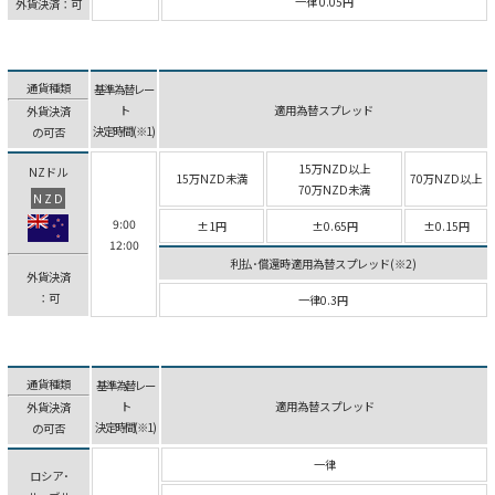
一律 0.05円
外貨決済：可
通貨種類
基準為替レー
ト
適用為替スプレッド
外貨決済
決定時間(※1)
の可否
15万NZD以上
NZドル
15万NZD未満
70万NZD以上
70万NZD未満
NZD
9:00
±1円
±0.65円
±0.15円
12:00
利払･償還時適用為替スプレッド(※2)
外貨決済
：可
一律0.3円
通貨種類
基準為替レー
ト
適用為替スプレッド
外貨決済
決定時間(※1)
の可否
一律
ロシア･