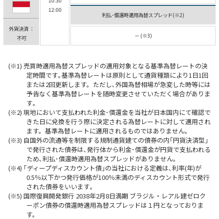
10:30
12:00
利払･償還時適用為替スプレッド(※2)
外貨決済 ：
－ (※3)
不可
売買時適用為替スプレッドの適用対象となる基準為替レートの決
定時間です｡基準為替レートは原則として通貨種類により1日1回
または2回更新します。ただし､外国為替相場が急変した時等には
予告なく基準為替レートを随時変更させていただく場合がありま
す｡
現地において支払われた利金･償還金を当社が日本国内にて確認で
きた日に兌換を行う際に決定される為替レートに対して適用され
ます。基準為替レートに適用されるものではありません｡
自国外の流通等を制限する規制通貨建ての債券の内｢円貨決済型｣
で発行された債券は､発行体から利金･償還金が円貨で支払われる
ため､利払･償還時適用為替スプレッドがありません｡
｢ディープディスカウント債｣の当社における定義は､利率(年)が
0.5％以下かつ発行価格が100％未満のディスカウント形式で発行
された債券をいいます｡
国際復興開発銀行 2038年2月8日満期 ブラジル・レアル建ゼロク
ーポン債券の償還時適用為替スプレッドは１円となっておりま
す。