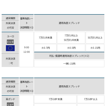
通貨種類
基準為替レー
ト
適用為替スプレッド
外貨決済
決定時間(※1)
の可否
7万EUR以上
ユーロ
7万EUR未満
50万EUR以上
50万EUR未満
EUR
9:00
±0.7円
±0.5円
±0.15円
12:00
利払･償還時適用為替スプレッド(※2)
外貨決済
：可
一律0.15円
通貨種類
基準為替レー
ト
適用為替スプレッド
外貨決済
決定時間(※1)
の可否
英ポンド
7万GBP未満
7万GBP以上
GBP