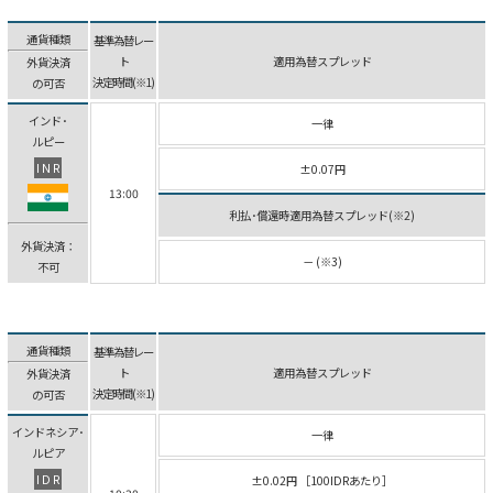
通貨種類
基準為替レー
ト
適用為替スプレッド
外貨決済
決定時間(※1)
の可否
インド･
一律
ルピー
INR
±0.07円
13:00
利払･償還時適用為替スプレッド(※2)
外貨決済：
－ (※3)
不可
通貨種類
基準為替レー
ト
適用為替スプレッド
外貨決済
決定時間(※1)
の可否
インドネシア･
一律
ルピア
IDR
±0.02円 ［100IDRあたり］