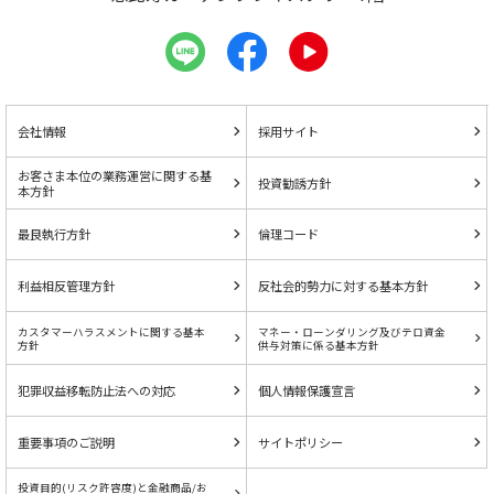
会社情報
採用サイト
お客さま本位の業務運営に関する基
投資勧誘方針
本方針
最良執行方針
倫理コード
利益相反管理方針
反社会的勢力に対する基本方針
カスタマーハラスメントに関する基本
マネー・ローンダリング及びテロ資金
方針
供与対策に係る基本方針
犯罪収益移転防止法への対応
個人情報保護宣言
重要事項のご説明
サイトポリシー
投資目的(リスク許容度)と金融商品/お