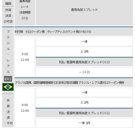
基準為替
種類
レート
適用為替スプレッド
外貨
決定時間
決済
(※1)
の可否
ブ
利付債 ゼロクーポン債 ディープディスカウント債 (※4) (※5)
ラ
一律
ジ
ル
±1円
9:00
･
12:00
レ
利払･償還時適用為替スプレッド(※2)
ア
ル
－ (※3)
BRL
ブラジル国債、国際復興開発銀行 2038年2月8日満期 ブラジル・レアル建ゼロクーポン債券
一律
外
±1円
9:00
貨
12:00
決
利払･償還時適用為替スプレッド(※2)
済
一律 1円
：不可