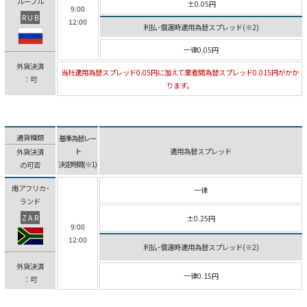
ルーブル
±0.05円
9:00
RUB
12:00
利払･償還時適用為替スプレッド(※2)
一律0.05円
外貨決済
当社適用為替スプレッド0.05円に加えて業者間為替スプレッド0.015円がかか
：可
ります。
通貨種類
基準為替レー
ト
適用為替スプレッド
外貨決済
決定時間(※1)
の可否
南アフリカ･
一律
ランド
ZAR
±0.25円
9:00
12:00
利払･償還時適用為替スプレッド(※2)
外貨決済
一律0.15円
：可