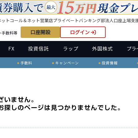
ネット
コール＆ネット
営業店
プライベートバンキング部
法人口座
上場支
口座開設
ログイン
･手数料等
FX
投資信託
ラップ
外国株式
プラ
手数料
キャンペーン
投資情報