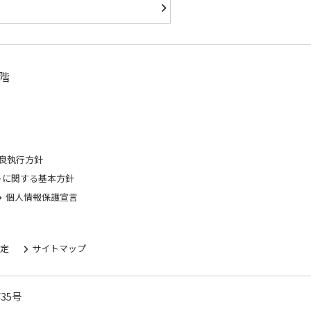
階
良執行方針
トに関する基本方針
個人情報保護宣言
規定
サイトマップ
35号