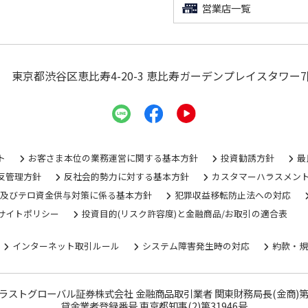
営業店一覧
東京都渋谷区恵比寿4-20-3
恵比寿ガーデンプレイスタワー7
ト
お客さま本位の業務運営に関する基本方針
投資勧誘方針
最
反管理方針
反社会的勢力に対する基本方針
カスタマーハラスメン
グ及びテロ資金供与対策に係る基本方針
犯罪収益移転防止法への対応
サイトポリシー
投資目的(リスク許容度)と金融商品/お取引の適合表
インターネット取引ルール
システム障害発生時の対応
約款・
ラストグローバル証券株式会社 金融商品取引業者 関東財務局長(金商)第
貸金業者登録番号 東京都知事(2)第31946号