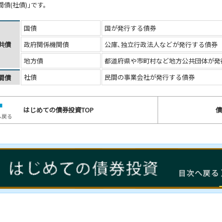
間債(社債)｣です。
国債
国が発行する債券
共債
政府関係機関債
公庫､独立行政法人などが発行する債券
地方債
都道府県や市町村など地方公共団体が発
社債
民間の事業会社が発行する債券
間債
はじめての債券投資TOP
債
へ戻る