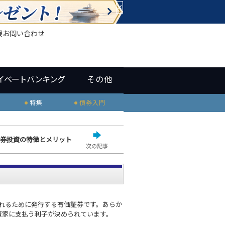
×
援
お問い合わせ
イベートバンキング
その他
特集
債券入門
券投資の特徴とメリット
次の記事
入れるために発行する有価証券です。あらか
資家に支払う利子が決められています。