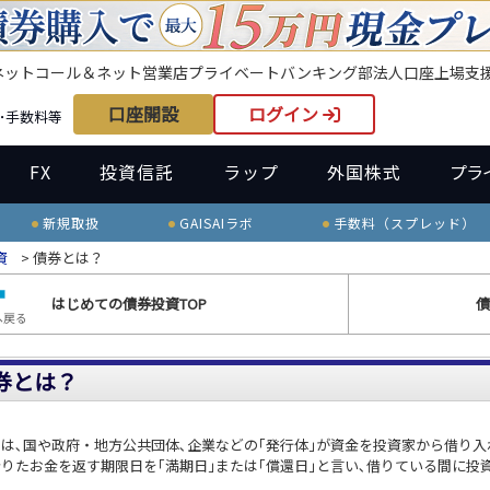
ネット
コール＆ネット
営業店
プライベートバンキング部
法人口座
上場支
口座開設
ログイン
･手数料等
FX
投資信託
ラップ
外国株式
プラ
新規取扱
GAISAIラボ
手数料（スプレッド）
資
> 債券とは？
はじめての債券投資TOP
債
へ戻る
券とは？
は､国や政府・地方公共団体､企業などの｢発行体｣が資金を投資家から借り
りたお金を返す期限日を｢満期日｣または｢償還日｣と言い､借りている間に投