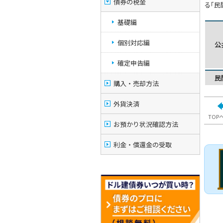
債券の税金
る｢民
基礎編
個別対応編
公
確定申告編
民
購入・売却方法
外貨決済
TOP
お預かり状況確認方法
利金・償還金の受取