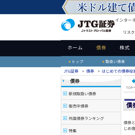
インター
リスク
ホーム
債券
株式
トップ
取扱い債券
JTG証券
>
債券
>
はじめての債券投
債券
TOP
新規取扱い債券
債
販売中債券
外国債券ランキング
債券と
じめ借
特集