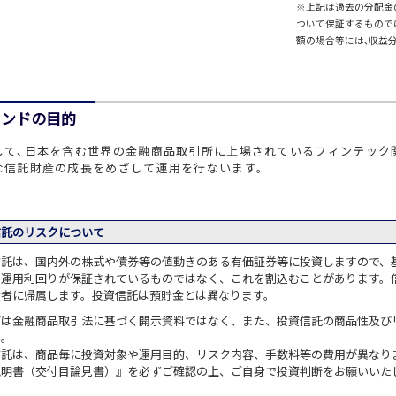
※上記は過去の分配金
ついて保証するもので
額の場合等には､収益
ァンドの目的
して､日本を含む世界の金融商品取引所に上場されているフィンテック
な信託財産の成長をめざして運用を行ないます。
信託のリスクについて
信託は、国内外の株式や債券等の値動きのある有価証券等に投資しますので、
や運用利回りが保証されているものではなく、これを割込むことがあります。
資者に帰属します。投資信託は預貯金とは異なります。
面は金融商品取引法に基づく開示資料ではなく、また、投資信託の商品性及び
ん。
信託は、商品毎に投資対象や運用目的、リスク内容、手数料等の費用が異なり
説明書（交付目論見書）』を必ずご確認の上、ご自身で投資判断をお願いいた