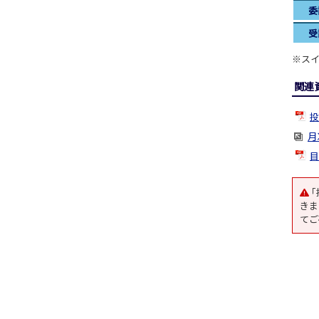
委
受
※スイ
関連
投
月
目
｢
きま
てご