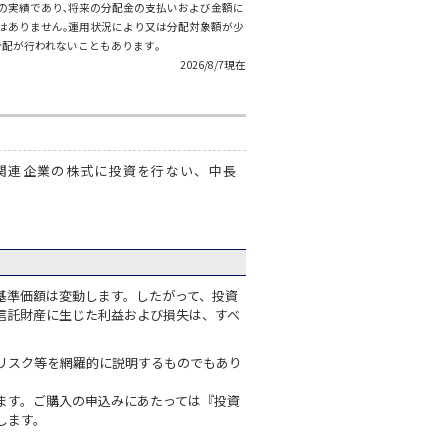
の実績であり､将来の分配金の支払いおよび金額に
はありません｡運用状況により又は分配対象額が少
分配が行われないこともあります｡
2026/8/7現在
関連企業の株式に投資を行ない、中長
基準価額は変動します。したがって、投資
信託財産に生じた利益および損失は、すべ
リスク等を網羅的に説明するものでもあり
ます。ご購入の申込みにあたっては『投資
します。