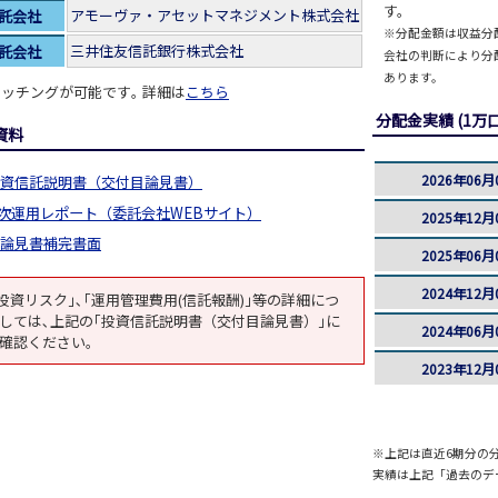
す。
アモーヴァ・アセットマネジメント株式会社
託会社
※分配金額は収益分
三井住友信託銀行株式会社
託会社
会社の判断により分
あります。
ッチングが可能です｡ 詳細は
こちら
分配金実績 (1万
資料
2026年06月
資信託説明書（交付目論見書）
次運用レポート（委託会社WEBサイト）
2025年12月
論見書補完書面
2025年06月
2024年12月
投資リスク｣､｢運用管理費用(信託報酬)｣等の詳細につ
しては､上記の｢投資信託説明書（交付目論見書）｣に
2024年06月
確認ください｡
2023年12月
※上記は直近6期分の
実績は上記「過去のデ