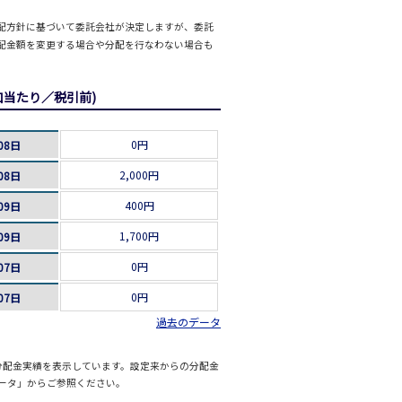
配方針に基づいて委託会社が決定しますが、委託
配金額を変更する場合や分配を行なわない場合も
口当たり／税引前)
0円
08日
2,000円
08日
400円
09日
1,700円
09日
0円
07日
0円
07日
過去のデータ
分配金実績を表示しています。設定来からの分配金
ータ」からご参照ください。