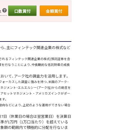
口数買付
金額買付
ス
から､主にフィンテック関連企業の株式など
されるフィンテック関連企業の株式(預託証券を含
投資を行なうことにより､中長期的な信託財産の成長
おいて､アーク社の調査力を活用します｡
フォーカスした調査に強みを持つ､米国のアーク･
ネジメント･エルエルシー(アーク社)からの助言を
・アセットマネジメント・アメリカズインクがポー
ます。
動向などにより､上記のような運用ができない場合
2月7日（休業日の場合は翌営業日）を決算日
準が1万円（1万口当たり）を超えている
対象額の範囲内で積極的に分配を行ないま