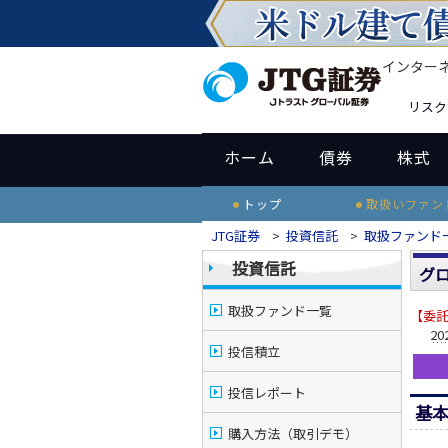
インター
リスク
ホーム
債券
株式
トップ
取扱いファン
JTG証券
>
投資信託
>
取扱ファンド
投資信託
グ
取扱ファンド一覧
【委
20
投信積立
投信レポート
基
購入方法（取引デモ）