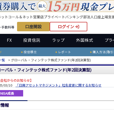
ネット
コール＆ネット
営業店
プライベートバンキング部
法人口座
上場支
口座開設
ログイン
･手数料等
FX
投資信託
ラップ
外国株式
プラ
ド
投信積立
レポート
購入方法(取引
一覧
> グローバル・フィンテック株式ファンド(年2回決算型)
ローバル・フィンテック株式ファンド(年2回決算型)
託会社からのお知らせ】
25/03/10
「日興アセットマネジメント」社名変更に関するお知らせ
NISA成長
本情報