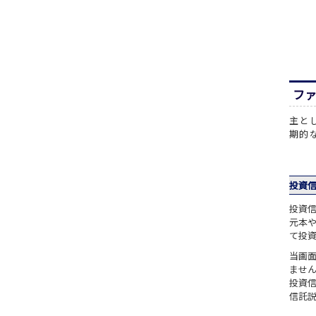
フ
主と
期的
投資
投資
元本
て投
当画
ませ
投資
信託