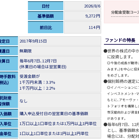
2026/8/6
日付
分配金受取コー
9,272 円
基準価額
114 円
前日比
ファンドの特長
2017年9月15日
設定日
無期限
世界の株式の中
償還日
に投資します｡
毎年6月7日､12月7日
決算日
◎今後の成長が期待
(休業日の場合は翌営業日)
みます｡)を中心に
をめざします｡
受渡金額が
時手数料
個別銘柄の選定に
1千万円未満：3.3%
(税込)
1千万円以上：2.2%
◎イノベーションに
インベストメント･マ
託財産
もとに､アモーヴァ
なし
留保額
トフォリオを構築し
市況動向および資金
購入申込受付日の翌営業日の基準価額
入価額
があります｡
1万口以上1口単位または1万円以上1円単位
入単位
毎年6月7日、1
とし、基準価額水
1口以上1口単位または1円以上1円単位
金単位
場合には、分配