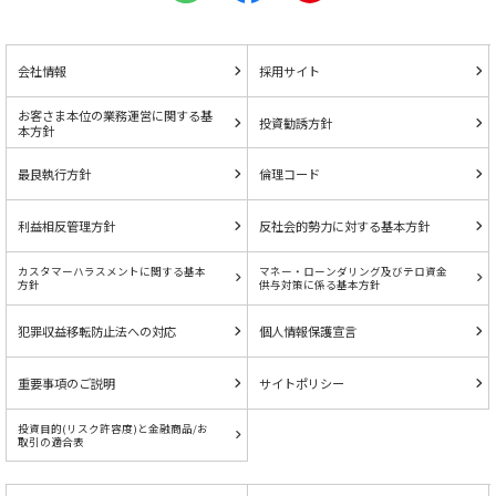
会社情報
採用サイト
お客さま本位の業務運営に関する基
投資勧誘方針
本方針
最良執行方針
倫理コード
利益相反管理方針
反社会的勢力に対する基本方針
カスタマーハラスメントに関する基本
マネー・ローンダリング及びテロ資金
方針
供与対策に係る基本方針
犯罪収益移転防止法への対応
個人情報保護宣言
重要事項のご説明
サイトポリシー
投資目的(リスク許容度)と金融商品/お
取引の適合表