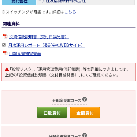
三井住友信託銀行株式会社
受託会社
※スイッチングが可能です｡ 詳細は
こちら
関連資料
投資信託説明書（交付目論見書）
月次運用レポート（委託会社WEBサイト）
目論見書補完書面
｢投資リスク｣､｢運用管理費用(信託報酬)｣等の詳細につきましては､
上記の｢投資信託説明書（交付目論見書）｣にてご確認ください｡
分配金受取コース
口数買付
金額買付
分配金再投資コース