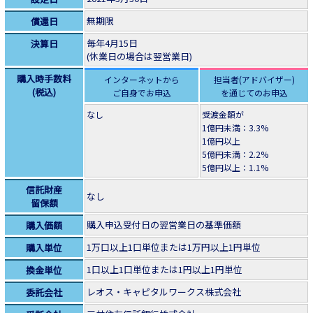
無期限
償還日
毎年4月15日
決算日
(休業日の場合は翌営業日)
購入時手数料
インターネットから
担当者(アドバイザー)
(税込)
ご自身でお申込
を通じてのお申込
なし
受渡金額が
1億円未満：3.3%
1億円以上
5億円未満：2.2%
5億円以上：1.1%
信託財産
なし
留保額
購入申込受付日の翌営業日の基準価額
購入価額
1万口以上1口単位または1万円以上1円単位
購入単位
1口以上1口単位または1円以上1円単位
換金単位
レオス・キャピタルワークス株式会社
委託会社