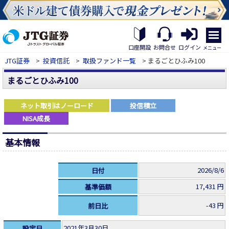
繝｡
繝
口座開設
お問合せ
ログイン
メニュー
九
JTG証券
>
投資信託
>
取扱ファンド一覧
> まるごとひふみ100
Η
繝
まるごとひふみ100
ｼ
繧
帝
ネット取引はノーロード
投信積立
幕
NISA成長
縺
�
基本情報
2026/8/6
日付
17,431 円
基準価額
-43 円
前日比
2021年3月30日
設定日