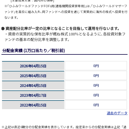
[主要投資対象：国内外の債券]
※｢ひふみワールドファンドFOFs用(適格機関投資家専用)｣は､｢ひふみワールドマザーフ
ァンド｣を高位に組み入れ､同ファンドへの投資を通じて実質的に海外の株式へ投資を行
ないます。
資産配分比率が一定の比率となることを目指して運用を行ないます。
・資産の実質的な保有比率が概ね株式 100％となるように､各投資対象フ
ァンドの基本の配分比率を調整します。
分配金実績 (1万口当たり／税引前)
0円
2026年04月15日
0円
2025年04月15日
0円
2024年04月15日
0円
2023年04月17日
0円
2022年04月15日
過去のデータ
※上記は直近6期分の分配金実績を表示しています。設定来からの分配金実績は上記「過