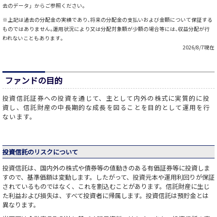
去のデータ」からご参照ください。
※上記は過去の分配金の実績であり､将来の分配金の支払いおよび金額について保証する
ものではありません｡運用状況により又は分配対象額が少額の場合等には､収益分配が行
われないこともあります｡
2026/8/7現在
ファンドの目的
投資信託証券への投資を通じて、主として内外の株式に実質的に投
資し、信託財産の中長期的な成長を図ることを目的として運用を行
ないます。
投資信託のリスクについて
投資信託は、国内外の株式や債券等の値動きのある有価証券等に投資しま
すので、基準価額は変動します。したがって、投資元本や運用利回りが保証
されているものではなく、これを割込むことがあります。信託財産に生じ
た利益および損失は、すべて投資者に帰属します。投資信託は預貯金とは
異なります。