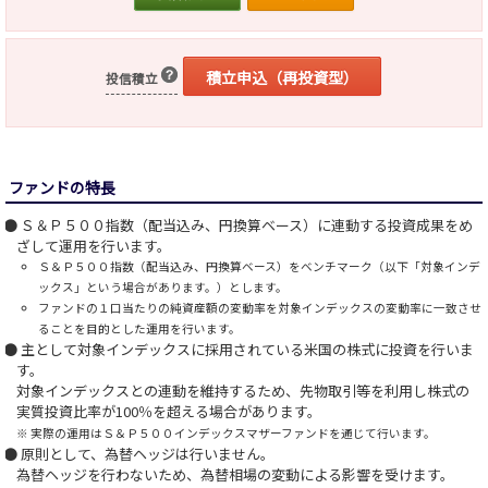
積立申込（再投資型）
投信積立
ファンドの特長
Ｓ＆Ｐ５００指数（配当込み、円換算ベース）に連動する投資成果をめ
ざして運用を行います。
Ｓ＆Ｐ５００指数（配当込み、円換算ベース）をベンチマーク（以下「対象インデ
ックス」という場合があります。）とします。
ファンドの１口当たりの純資産額の変動率を対象インデックスの変動率に一致させ
ることを目的とした運用を行います。
主として対象インデックスに採用されている米国の株式に投資を行いま
す。
対象インデックスとの連動を維持するため、先物取引等を利用し株式の
実質投資比率が100％を超える場合があります。
※ 実際の運用はＳ＆Ｐ５００インデックスマザーファンドを通じて行います。
原則として、為替ヘッジは行いません。
為替ヘッジを行わないため、為替相場の変動による影響を受けます。