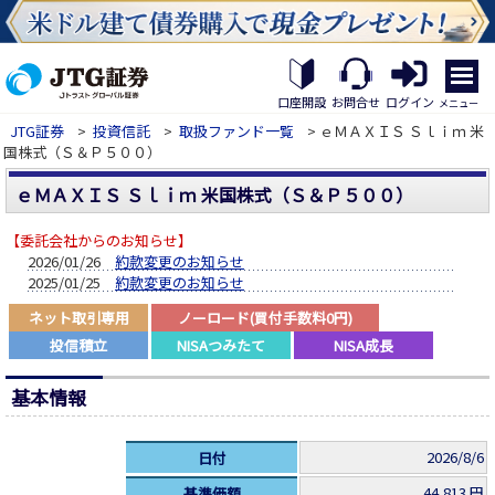
繝｡
繝
口座開設
お問合せ
ログイン
メニュー
九
JTG証券
>
投資信託
>
取扱ファンド一覧
> ｅＭＡＸＩＳ Ｓｌｉｍ 米
Η
国株式（Ｓ＆Ｐ５００）
繝
ｼ
ｅＭＡＸＩＳ Ｓｌｉｍ 米国株式（Ｓ＆Ｐ５００）
繧
帝
幕
【委託会社からのお知らせ】
縺
2026/01/26
約款変更のお知らせ
�
2025/01/25
約款変更のお知らせ
ネット取引専用
ノーロード(買付手数料0円)
投信積立
NISAつみたて
NISA成長
基本情報
2026/8/6
日付
44,813 円
基準価額