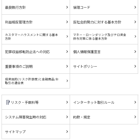
最良執行方針
倫理コード
利益相反管理方針
反社会的勢力に対する基本方針
カスタマーハラスメントに関する基本
マネー・ローンダリング及びテロ資金
方針
供与対策に係る基本方針
犯罪収益移転防止法への対応
個人情報保護宣言
重要事項のご説明
サイトポリシー
投資目的(リスク許容度)と金融商品/お
取引の適合表
リスク・手数料等
インターネット取引ルール
システム障害発生時の対応
約款・規定
サイトマップ