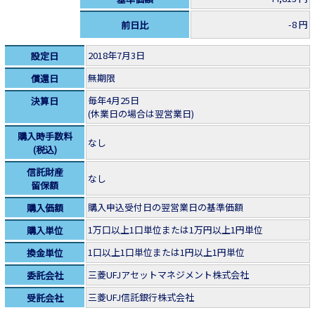
-8 円
前日比
2018年7月3日
設定日
無期限
償還日
毎年4月25日
決算日
(休業日の場合は翌営業日)
購入時手数料
なし
(税込)
信託財産
なし
留保額
購入申込受付日の翌営業日の基準価額
購入価額
1万口以上1口単位または1万円以上1円単位
購入単位
1口以上1口単位または1円以上1円単位
換金単位
三菱UFJアセットマネジメント株式会社
委託会社
三菱UFJ信託銀行株式会社
受託会社