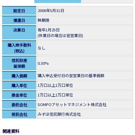
2006年5月31日
設定日
無期限
償還日
毎年1月25日
決算日
(休業日の場合は翌営業日)
購入時手数料
なし
(税込)
信託財産
0.30%
留保額
購入申込受付日の翌営業日の基準価額
購入価額
1万口以上1万口単位
購入単位
1万口以上1万口単位
換金単位
SOMPOアセットマネジメント株式会社
委託会社
みずほ信託銀行株式会社
受託会社
関連資料