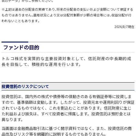
去のデータ」からご参照ください。
※上記は過去の分配金の実績であり､将来の分配金の支払いおよび金額について保証する
ものではありません｡運用状況により又は分配対象額が少額の場合等には､収益分配が行
われないこともあります｡
2026/8/7現在
ファンドの目的
トルコ株式を実質的な主要投資対象として、信託財産の中長期的成
長を目指して、積極的な運用を行います。
投資信託のリスクについて
投資信託は、国内外の株式や債券等の値動きのある有価証券等に投資しま
すので、基準価額は変動します。したがって、投資元本や運用利回りが保証
されているものではなく、これを割込むことがあります。信託財産に生じ
た利益および損失は、すべて投資者に帰属します。投資信託は預貯金とは
異なります。
当画面は金融商品取引法に基づく開示資料ではなく、また、投資信託の商
品性及びリスク等を網羅的に説明するものでもありません。