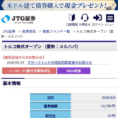
繝｡
繝
口座開設
お問合せ
ログイン
メニュー
九
JTG証券
>
投資信託
>
取扱ファンド一覧
> トルコ株式オープン（愛
Η
称：メルハバ）
繝
ｼ
トルコ株式オープン （愛称：メルハバ）
繧
帝
幕
【委託会社からのお知らせ】
縺
2026/05/29
マザーファンドの信託約款変更のお知らせ
�
ノーロード(買付手数料0円)
NISA成長
基本情報
2026/8/6
日付
10,796 円
基準価額
23 円
前日比