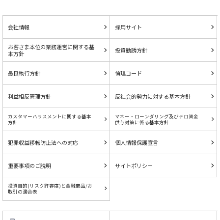
会社情報
採用サイト
お客さま本位の業務運営に関する基
投資勧誘方針
本方針
最良執行方針
倫理コード
利益相反管理方針
反社会的勢力に対する基本方針
カスタマーハラスメントに関する基本
マネー・ローンダリング及びテロ資金
方針
供与対策に係る基本方針
犯罪収益移転防止法への対応
個人情報保護宣言
重要事項のご説明
サイトポリシー
投資目的(リスク許容度)と金融商品/お
取引の適合表