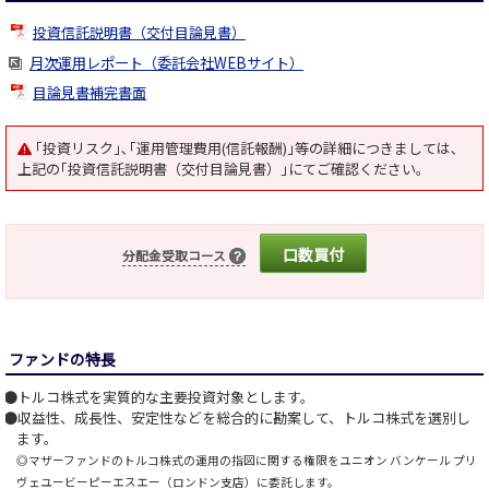
投資信託説明書（交付目論見書）
月次運用レポート（委託会社WEBサイト）
目論見書補完書面
｢投資リスク｣､｢運用管理費用(信託報酬)｣等の詳細につきましては､
上記の｢投資信託説明書（交付目論見書）｣にてご確認ください｡
口数買付
分配金受取コース
ファンドの特長
トルコ株式を実質的な主要投資対象とします。
収益性、成長性、安定性などを総合的に勘案して、トルコ株式を選別し
ます。
◎マザーファンドのトルコ株式の運用の指図に関する権限をユニオン バンケール プリ
ヴェユービーピーエスエー（ロンドン支店）に委託します。